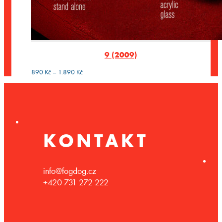
9 (2009)
Rozpětí
890
Kč
–
1.890
Kč
cen:
890 Kč
až
1.890 Kč
KONTAKT
info@fogdog.cz
+420 731 272 222