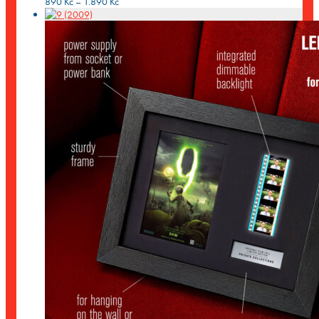
Rozpětí
890
Kč
–
1.890
Kč
cen:
890 Kč
až
1.890 Kč