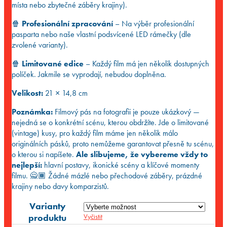
místa nebo zbytečné záběry krajiny).
🍿
Profesionální zpracování
– Na výběr profesionální
pasparta nebo naše vlastní podsvícené LED rámečky (dle
zvolené varianty).
🍿
Limitované edice
– Každý film má jen několik dostupných
políček. Jakmile se vyprodají, nebudou doplněna.
Velikost:
21 × 14,8 cm
Poznámka:
Filmový pás na fotografii je pouze ukázkový —
nejedná se o konkrétní scénu, kterou obdržíte. Jde o limitované
(vintage) kusy, pro každý film máme jen několik málo
originálních pásků, proto nemůžeme garantovat přesně tu scénu,
o kterou si napíšete.
Ale slibujeme, že vybereme vždy to
nejlepší:
hlavní postavy, ikonické scény a klíčové momenty
filmu. 🙅🏾 Žádné mázlé nebo přechodové záběry, prázdné
krajiny nebo davy komparzistů.
Varianty
produktu
Vyčistit