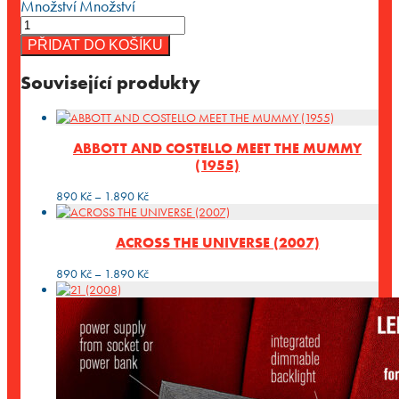
Množství
Množství
PŘIDAT DO KOŠÍKU
Související produkty
ABBOTT AND COSTELLO MEET THE MUMMY
(1955)
Rozpětí
890
Kč
–
1.890
Kč
cen:
890 Kč
ACROSS THE UNIVERSE (2007)
až
1.890 Kč
Rozpětí
890
Kč
–
1.890
Kč
cen:
890 Kč
až
1.890 Kč