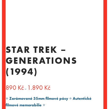
STAR TREK –
GENERATIONS
(1994)
Rozpětí
890
Kč
1.890
Kč
–
cen:
890 Kč
⭐️
Zarámované 35mm filmové pásy
⭐️
Autentické
až
1.890 Kč
filmové memorabilie
⭐️