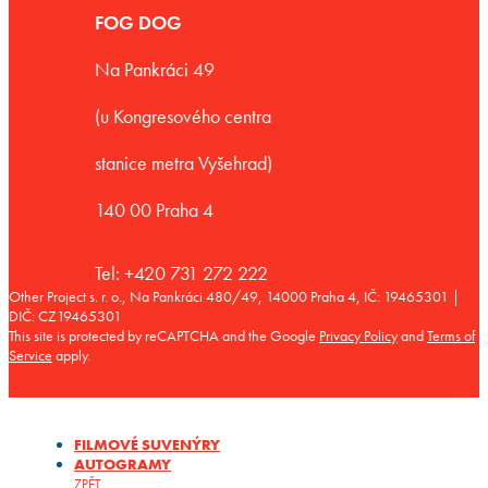
FOG DOG
Na Pankráci 49
(u Kongresového centra
stanice metra Vyšehrad)
140 00 Praha 4
Tel: +420 731 272 222
Other Project s. r. o., Na Pankráci 480/49, 14000 Praha 4, IČ: 19465301 |
DIČ: CZ19465301
This site is protected by reCAPTCHA and the Google
Privacy Policy
and
Terms of
Service
apply.
FILMOVÉ SUVENÝRY
AUTOGRAMY
ZPĚT