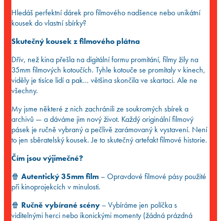
Hledáš perfektní dárek pro filmového nadšence nebo unikátní
kousek do vlastní sbírky?
Skutečný kousek z filmového plátna
Dřív, než kina přešla na digitální formu promítání, filmy žily na
35mm filmových kotoučích. Tyhle kotouče se promítaly v kinech,
viděly je tisíce lidí a pak… většina skončila ve skartaci. Ale ne
všechny.
My jsme některé z nich zachránili ze soukromých sbírek a
archivů — a dáváme jim nový život. Každý originální filmový
pásek je ručně vybraný a pečlivě zarámovaný k vystavení. Není
to jen sběratelský kousek. Je to skutečný artefakt filmové historie.
Čím jsou výjimečné?
🍿
Autentický 35mm film
– Opravdové filmové pásy použité
při kinoprojekcích v minulosti.
🍿
Ručně vybírané scény
– Vybíráme jen políčka s
viditelnými herci nebo ikonickými momenty (žádná prázdná