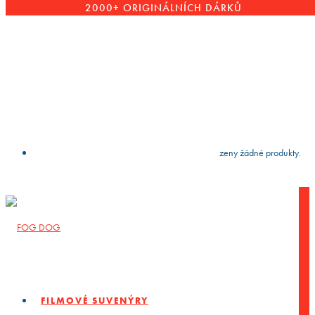
2000+ ORIGINÁLNÍCH DÁRKŮ
VYČISTIT
press
Enter
to search
Výsledky vyhledávání:
Nebyly nalezeny žádné produkty.
FILMOVÉ SUVENÝRY