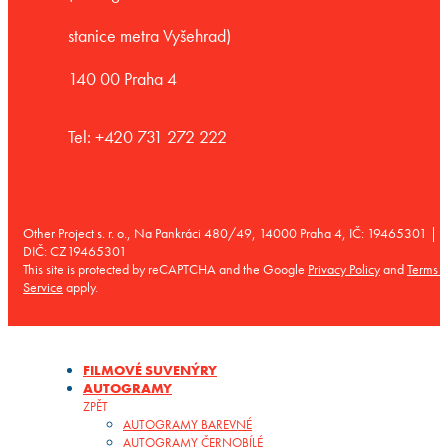
stanice metra Vyšehrad)
140 00 Praha 4
Tel: +420 731 272 222
Other Project s. r. o., Na Pankráci 480/49, 14000 Praha 4, IČ: 19465301 |
DIČ: CZ19465301
This site is protected by reCAPTCHA and the Google
Privacy Policy
and
Terms o
Service
apply.
FILMOVÉ SUVENÝRY
AUTOGRAMY
ZPĚT
AUTOGRAMY BAREVNÉ
AUTOGRAMY ČERNOBÍLÉ