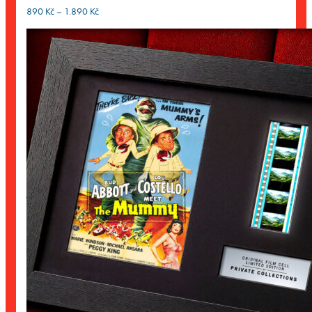
Rozpětí
890
Kč
–
1.890
Kč
cen:
890 Kč
až
1.890 Kč