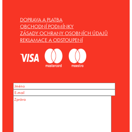
DOPRAVA A PLATBA
OBCHODNÍ PODMÍNKY
ZÁSADY OCHRANY OSOBNÍCH ÚDAJŮ
REKLAMACE A ODSTOUPENÍ