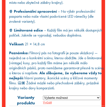
místa nebo zbytečné záběry krajiny).
🍿
Profesionální zpracování
– Na výběr profesionální
pasparta nebo naše vlastní podsvícené LED rámečky (dle
zvolené varianty).
🍿
Limitované edice
– Každý film má jen několik dostupných
políček. Jakmile se vyprodají, nebudou doplněna.
Velikost:
21 × 14,8 cm
Poznámka:
Filmový pás na fotografii je pouze ukázkový —
nejedná se o konkrétní scénu, kterou obdržíte. Jde o limitované
(vintage) kusy, pro každý film máme jen několik málo
originálních pásků, proto nemůžeme garantovat přesně tu scénu,
o kterou si napíšete.
Ale slibujeme, že vybereme vždy to
nejlepší:
hlavní postavy, ikonické scény a klíčové momenty
filmu. 🙅🏾 Žádné mázlé nebo přechodové záběry, prázdné
krajiny nebo davy komparzistů.
Varianty
produktu
Vyčistit