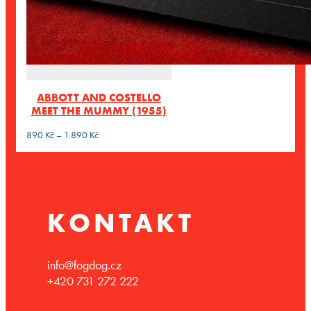
ABBOTT AND COSTELLO
MEET THE MUMMY (1955)
Rozpětí
890
Kč
–
1.890
Kč
cen:
890 Kč
až
1.890 Kč
KONTAKT
info@fogdog.cz
+420 731 272 222