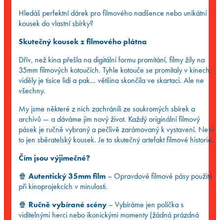
Hledáš perfektní dárek pro filmového nadšence nebo unikátní
kousek do vlastní sbírky?
Skutečný kousek z filmového plátna
Dřív, než kina přešla na digitální formu promítání, filmy žily na
35mm filmových kotoučích. Tyhle kotouče se promítaly v kinech,
viděly je tisíce lidí a pak… většina skončila ve skartaci. Ale ne
všechny.
My jsme některé z nich zachránili ze soukromých sbírek a
archivů — a dáváme jim nový život. Každý originální filmový
pásek je ručně vybraný a pečlivě zarámovaný k vystavení. Není
to jen sběratelský kousek. Je to skutečný artefakt filmové historie.
Čím jsou výjimečné?
🍿
Autentický 35mm film
– Opravdové filmové pásy použité
při kinoprojekcích v minulosti.
🍿
Ručně vybírané scény
– Vybíráme jen políčka s
viditelnými herci nebo ikonickými momenty (žádná prázdná