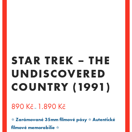
STAR TREK – THE
UNDISCOVERED
COUNTRY (1991)
Rozpětí
890
Kč
1.890
Kč
–
cen:
890 Kč
⭐️
Zarámované 35mm filmové pásy
⭐️
Autentické
až
1.890 Kč
filmové memorabilie
⭐️