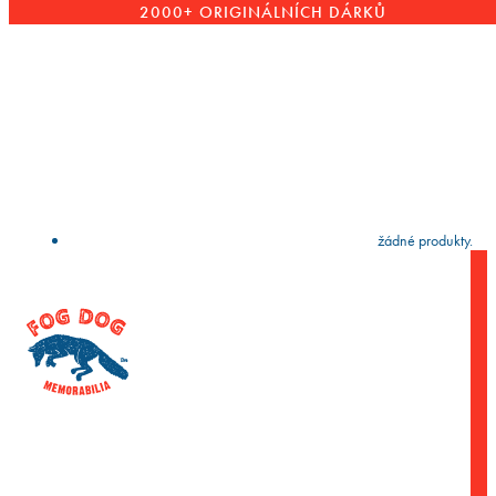
2000+ ORIGINÁLNÍCH DÁRKŮ
VYČISTIT
press
Enter
to search
Výsledky vyhledávání:
Nebyly nalezeny žádné produkty.