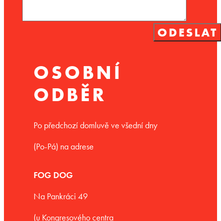
OSOBNÍ
ODBĚR
Po předchozí domluvě ve všední dny
(Po-Pá) na adrese
FOG DOG
Na Pankráci 49
(u Kongresového centra