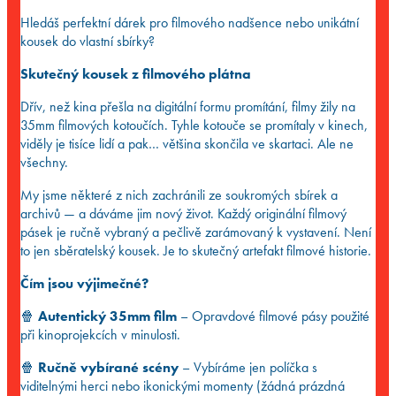
Hledáš perfektní dárek pro filmového nadšence nebo unikátní
kousek do vlastní sbírky?
Skutečný kousek z filmového plátna
Dřív, než kina přešla na digitální formu promítání, filmy žily na
35mm filmových kotoučích. Tyhle kotouče se promítaly v kinech,
viděly je tisíce lidí a pak… většina skončila ve skartaci. Ale ne
všechny.
My jsme některé z nich zachránili ze soukromých sbírek a
archivů — a dáváme jim nový život. Každý originální filmový
pásek je ručně vybraný a pečlivě zarámovaný k vystavení. Není
to jen sběratelský kousek. Je to skutečný artefakt filmové historie.
Čím jsou výjimečné?
🍿
Autentický 35mm film
– Opravdové filmové pásy použité
při kinoprojekcích v minulosti.
🍿
Ručně vybírané scény
– Vybíráme jen políčka s
viditelnými herci nebo ikonickými momenty (žádná prázdná