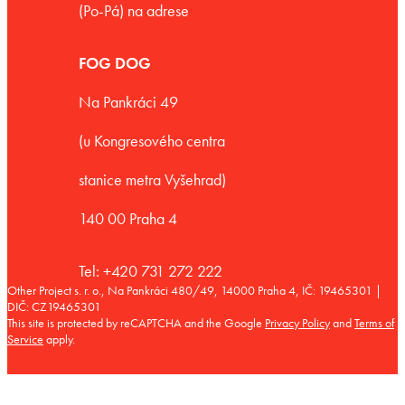
(Po-Pá) na adrese
FOG DOG
Na Pankráci 49
(u Kongresového centra
stanice metra Vyšehrad)
140 00 Praha 4
Tel: +420 731 272 222
Other Project s. r. o., Na Pankráci 480/49, 14000 Praha 4, IČ: 19465301 |
DIČ: CZ19465301
This site is protected by reCAPTCHA and the Google
Privacy Policy
and
Terms of
Service
apply.