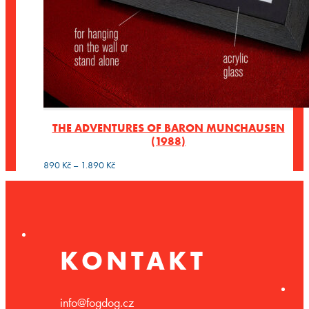
THE ADVENTURES OF BARON MUNCHAUSEN
(1988)
Rozpětí
890
Kč
–
1.890
Kč
cen:
890 Kč
až
1.890 Kč
KONTAKT
info@fogdog.cz