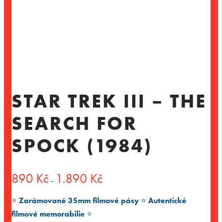
STAR TREK III – THE
SEARCH FOR
SPOCK (1984)
Rozpětí
890
Kč
1.890
Kč
–
cen:
890 Kč
⭐️
Zarámované 35mm filmové pásy
⭐️
Autentické
až
1.890 Kč
filmové memorabilie
⭐️