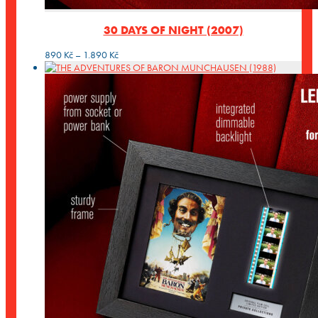
30 DAYS OF NIGHT (2007)
Rozpětí
890
Kč
–
1.890
Kč
cen:
890 Kč
až
1.890 Kč