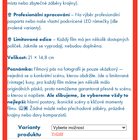
místa nebo zbytečné záběry krajiny).
🍿
Profesionální zpracování
– Na výběr profesionální
pasparta nebo naše vlastní podsvícené LED rámečky (dle
zvolené varianty).
🍿
Limitované edice
– Každý film má jen několik dostupných
políček. Jakmile se vyprodají, nebudou doplněna.
Velikost:
21 × 14,8 cm
Poznámka:
Filmový pás na fotografii je pouze ukázkový —
nejedná se o konkrétní scénu, kterou obdržíte. Jde o limitované
(vintage) kusy, pro každý film máme jen několik málo
originálních pásků, proto nemůžeme garantovat přesně tu scénu,
o kterou si napíšete.
Ale slibujeme, že vybereme vždy to
nejlepší:
hlavní postavy, ikonické scény a klíčové momenty
filmu. 🙅🏾 Žádné mázlé nebo přechodové záběry, prázdné
krajiny nebo davy komparzistů.
Varianty
produktu
Vyčistit