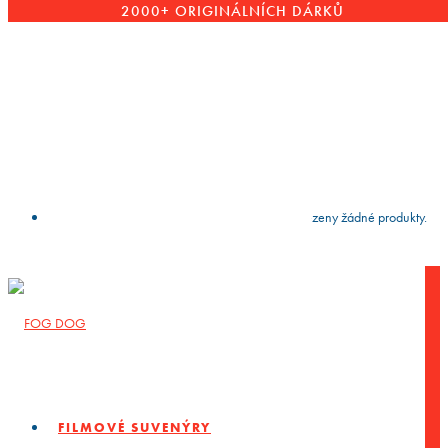
2000+ ORIGINÁLNÍCH DÁRKŮ
VYČISTIT
press
Enter
to search
Výsledky vyhledávání:
Nebyly nalezeny žádné produkty.
FILMOVÉ SUVENÝRY