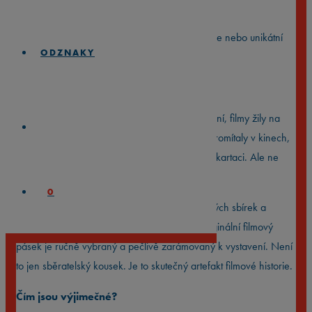
filmové memorabilie
⭐️
Hledáš perfektní dárek pro filmového nadšence nebo unikátní
ODZNAKY
kousek do vlastní sbírky?
Skutečný kousek z filmového plátna
Dřív, než kina přešla na digitální formu promítání, filmy žily na
35mm filmových kotoučích. Tyhle kotouče se promítaly v kinech,
viděly je tisíce lidí a pak… většina skončila ve skartaci. Ale ne
všechny.
0
My jsme některé z nich zachránili ze soukromých sbírek a
archivů — a dáváme jim nový život. Každý originální filmový
pásek je ručně vybraný a pečlivě zarámovaný k vystavení. Není
to jen sběratelský kousek. Je to skutečný artefakt filmové historie.
Čím jsou výjimečné?