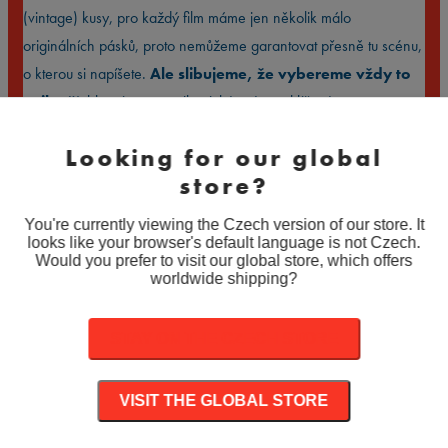
(vintage) kusy, pro každý film máme jen několik málo
originálních pásků, proto nemůžeme garantovat přesně tu scénu,
o kterou si napíšete.
Ale slibujeme, že vybereme vždy to
nejlepší:
hlavní postavy, ikonické scény a klíčové momenty
filmu. 🙅🏾 Žádné mázlé nebo přechodové záběry, prázdné
Looking for our global
krajiny nebo davy komparzistů.
store?
You're currently viewing the Czech version of our store. It
Varianty
looks like your browser's default language is not Czech.
produktu
Would you prefer to visit our global store, which offers
worldwide shipping?
Množství
STAY ON THE CZECH STORE
PŘIDAT DO KOŠÍKU
VISIT THE GLOBAL STORE