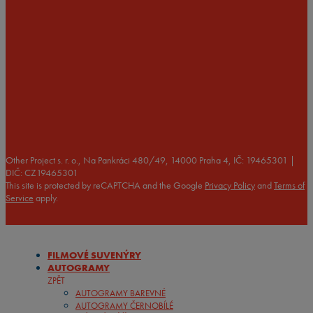
Na Pankráci 49
(u Kongresového centra
stanice metra Vyšehrad)
140 00 Praha 4
Tel: +420 731 272 222
Other Project s. r. o., Na Pankráci 480/49, 14000 Praha 4, IČ: 19465301 |
DIČ: CZ19465301
This site is protected by reCAPTCHA and the Google
Privacy Policy
and
Terms of
Service
apply.
FILMOVÉ SUVENÝRY
AUTOGRAMY
ZPĚT
AUTOGRAMY BAREVNÉ
AUTOGRAMY ČERNOBÍLÉ