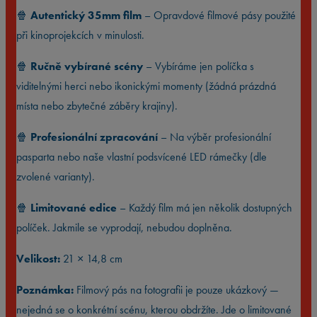
🍿
Autentický 35mm film
– Opravdové filmové pásy použité
při kinoprojekcích v minulosti.
🍿
Ručně vybírané scény
– Vybíráme jen políčka s
viditelnými herci nebo ikonickými momenty (žádná prázdná
místa nebo zbytečné záběry krajiny).
🍿
Profesionální zpracování
– Na výběr profesionální
pasparta nebo naše vlastní podsvícené LED rámečky (dle
zvolené varianty).
🍿
Limitované edice
– Každý film má jen několik dostupných
políček. Jakmile se vyprodají, nebudou doplněna.
Velikost:
21 × 14,8 cm
Poznámka:
Filmový pás na fotografii je pouze ukázkový —
nejedná se o konkrétní scénu, kterou obdržíte. Jde o limitované