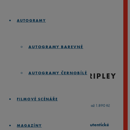
AUTOGRAMY
AUTOGRAMY BAREVNÉ
AUTOGRAMY ČERNOBÍLÉ
THE TALENTED MR. RIPLEY
(1999)
FILMOVÉ SCÉNÁŘE
890
Kč
1.890
Kč
–
Rozpětí cen: 890 Kč až 1.890 Kč
⭐️
Zarámované 35mm filmové pásy
⭐️
Autentické
MAGAZÍNY