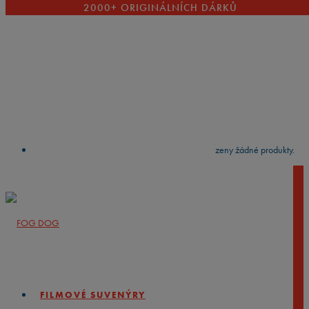
2000+ ORIGINÁLNÍCH DÁRKŮ
VYČISTIT
press
Enter
to search
Výsledky vyhledávání:
Nebyly nalezeny žádné produkty.
FILMOVÉ SUVENÝRY