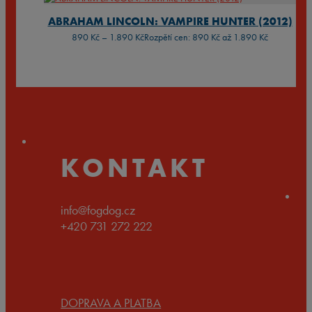
ABRAHAM LINCOLN: VAMPIRE HUNTER (2012)
890
Kč
–
1.890
Kč
Rozpětí cen: 890 Kč až 1.890 Kč
KONTAKT
info@fogdog.cz
+420 731 272 222
DOPRAVA A PLATBA