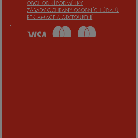
OBCHODNÍ PODMÍNKY
ZÁSADY OCHRANY OSOBNÍCH ÚDAJŮ
REKLAMACE A ODSTOUPENÍ
OSOBNÍ
ODBĚR
Po předchozí domluvě ve všední dny
(Po-Pá) na adrese
FOG DOG