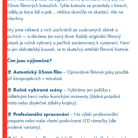
35mm filmových kotoučích. Tyhle kotouče se promítaly v kinech,
viděly je tisíce lidí a pak… většina skončila ve skartaci. Ale ne
všechny.
My jsme některé z nich zachránili ze soukromých sbírek a
archivů — a dáváme jim nový život. Každý originální filmový
pásek je ručně vybraný a pečlivě zarámovaný k vystavení. Není
to jen sběratelský kousek. Je to skutečný artefakt filmové historie.
Čím jsou výjimečné?
🍿
Autentický 35mm film
– Opravdové filmové pásy použité
při kinoprojekcích v minulosti.
🍿
Ručně vybírané scény
– Vybíráme jen políčka s
viditelnými herci nebo ikonickými momenty (žádná prázdná
místa nebo zbytečné záběry krajiny).
🍿
Profesionální zpracování
– Na výběr profesionální
pasparta nebo naše vlastní podsvícené LED rámečky (dle
zvolené varianty).