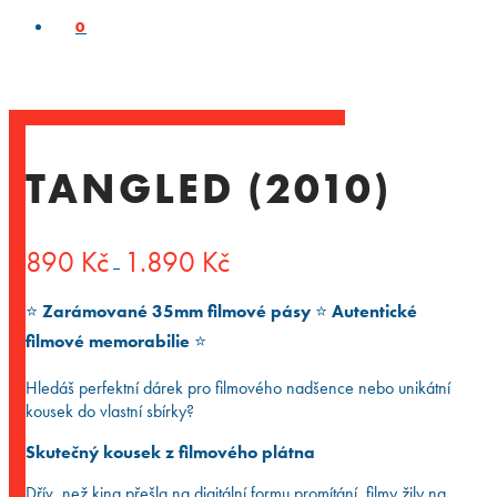
0
TANGLED (2010)
Rozpětí
890
Kč
1.890
Kč
–
cen:
890 Kč
⭐️
Zarámované 35mm filmové pásy
⭐️
Autentické
až
1.890 Kč
filmové memorabilie
⭐️
Hledáš perfektní dárek pro filmového nadšence nebo unikátní
kousek do vlastní sbírky?
Skutečný kousek z filmového plátna
Dřív, než kina přešla na digitální formu promítání, filmy žily na