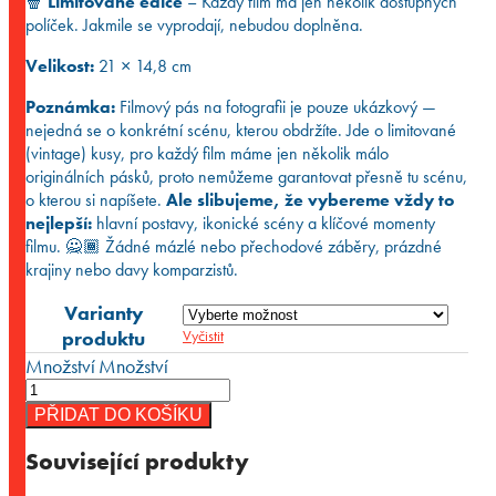
🍿
Limitované edice
– Každý film má jen několik dostupných
políček. Jakmile se vyprodají, nebudou doplněna.
Velikost:
21 × 14,8 cm
Poznámka:
Filmový pás na fotografii je pouze ukázkový —
nejedná se o konkrétní scénu, kterou obdržíte. Jde o limitované
(vintage) kusy, pro každý film máme jen několik málo
originálních pásků, proto nemůžeme garantovat přesně tu scénu,
o kterou si napíšete.
Ale slibujeme, že vybereme vždy to
nejlepší:
hlavní postavy, ikonické scény a klíčové momenty
filmu. 🙅🏾 Žádné mázlé nebo přechodové záběry, prázdné
krajiny nebo davy komparzistů.
Varianty
produktu
Vyčistit
Množství
Množství
PŘIDAT DO KOŠÍKU
Související produkty