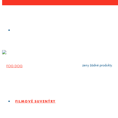
VYČISTIT
press
Enter
to search
Výsledky vyhledávání:
Nebyly nalezeny žádné produkty.
FILMOVÉ SUVENÝRY