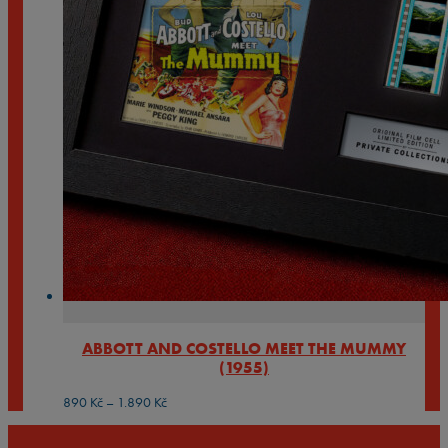
ABBOTT AND COSTELLO MEET THE MUMMY
(1955)
Rozpětí
890
Kč
–
1.890
Kč
cen:
890 Kč