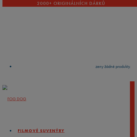
2000+ ORIGINÁLNÍCH DÁRKŮ
VYČISTIT
press
Enter
to search
Výsledky vyhledávání:
Nebyly nalezeny žádné produkty.
FILMOVÉ SUVENÝRY