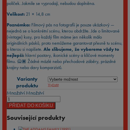
políček. Jakmile se vyprodají, nebudou doplněna.
Velikost:
21 × 14,8 cm
Poznámka:
Filmový pás na fotografii je pouze ukázkový —
nejedná se o konkrétní scénu, kterou obdržíte. Jde o limitované
(vintage) kusy, pro každý film máme jen několik málo
originálních pásků, proto nemůžeme garantovat přesně tu scénu,
o kterou si napíšete.
Ale slibujeme, že vybereme vždy to
nejlepší:
hlavní postavy, ikonické scény a klíčové momenty
filmu. 🙅🏾 Žádné mázlé nebo přechodové záběry, prázdné
krajiny nebo davy komparzistů.
Varianty
produktu
Vyčistit
Množství
Množství
PŘIDAT DO KOŠÍKU
Související produkty