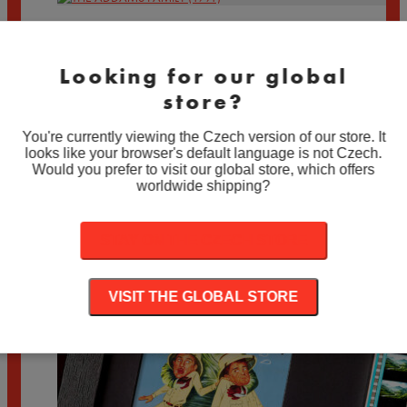
THE ADDAMS FAMILY (1991)
Rozpětí
890
Kč
–
1.890
Kč
Looking for our global
cen:
890 Kč
store?
21 (2008)
až
1.890 Kč
You're currently viewing the Czech version of our store. It
Rozpětí
890
Kč
–
1.890
Kč
looks like your browser's default language is not Czech.
cen:
Would you prefer to visit our global store, which offers
890 Kč
ADDAMS FAMILY VALUES (1993)
worldwide shipping?
až
1.890 Kč
Rozpětí
890
Kč
–
1.890
Kč
cen:
STAY ON THE CZECH STORE
890 Kč
až
1.890 Kč
VISIT THE GLOBAL STORE