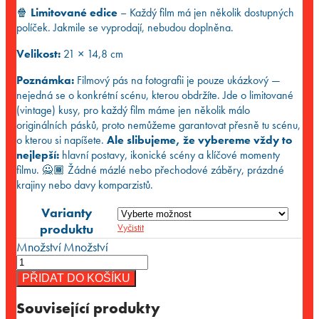
🍿
Limitované edice
– Každý film má jen několik dostupných
políček. Jakmile se vyprodají, nebudou doplněna.
Velikost:
21 × 14,8 cm
Poznámka:
Filmový pás na fotografii je pouze ukázkový —
nejedná se o konkrétní scénu, kterou obdržíte. Jde o limitované
(vintage) kusy, pro každý film máme jen několik málo
originálních pásků, proto nemůžeme garantovat přesně tu scénu,
o kterou si napíšete.
Ale slibujeme, že vybereme vždy to
nejlepší:
hlavní postavy, ikonické scény a klíčové momenty
filmu. 🙅🏾 Žádné mázlé nebo přechodové záběry, prázdné
krajiny nebo davy komparzistů.
Varianty
produktu
Vyčistit
Množství
Množství
PŘIDAT DO KOŠÍKU
Související produkty