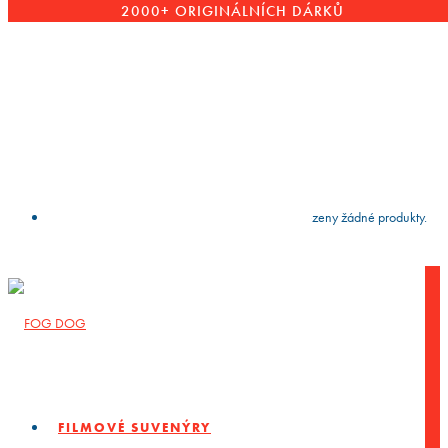
2000+ ORIGINÁLNÍCH DÁRKŮ
VYČISTIT
press
Enter
to search
Výsledky vyhledávání:
Nebyly nalezeny žádné produkty.
FILMOVÉ SUVENÝRY