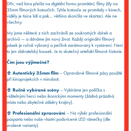
Dřív, než kina přešla na digitální formu promítání, filmy žily na
35mm filmových kotoučích. Tyhle kotouče se promítaly v kinech,
viděly je tisíce lidí a pak… většina skončila ve skartaci. Ale ne
všechny.
My jsme některé z nich zachránili ze soukromých sbírek a
archivů — a dáváme jim nový život. Každý originální filmový
pásek je ručně vybraný a pečlivě zarámovaný k vystavení. Není
to jen sběratelský kousek. Je to skutečný artefakt filmové historie.
Čím jsou výjimečné?
🍿
Autentický 35mm film
– Opravdové filmové pásy použité
při kinoprojekcích v minulosti.
🍿
Ručně vybírané scény
– Vybíráme jen políčka s
viditelnými herci nebo ikonickými momenty (žádná prázdná
místa nebo zbytečné záběry krajiny).
🍿
Profesionální zpracování
– Na výběr profesionální
pasparta nebo naše vlastní podsvícené LED rámečky (dle
zvolené varianty).