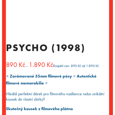
PSYCHO (1998)
890
Kč
1.890
Kč
–
Rozpětí cen: 890 Kč až 1.890 Kč
⭐️
Zarámované 35mm filmové pásy
⭐️
Autentické
filmové memorabilie
⭐️
Hledáš perfektní dárek pro filmového nadšence nebo unikátní
kousek do vlastní sbírky?
Skutečný kousek z filmového plátna