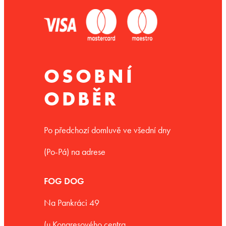
OSOBNÍ
ODBĚR
Po předchozí domluvě ve všední dny
(Po-Pá) na adrese
FOG DOG
Na Pankráci 49
(u Kongresového centra