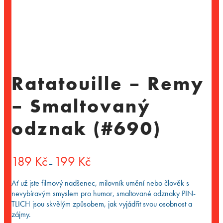
Ratatouille – Remy
– Smaltovaný
odznak (#690)
Rozpětí
189
Kč
199
Kč
–
cen:
189 Kč
Ať už jste filmový nadšenec, milovník umění nebo člověk s
až
nevybíravým smyslem pro humor, smaltované odznaky PIN-
199 Kč
TLICH jsou skvělým způsobem, jak vyjádřit svou osobnost a
zájmy.