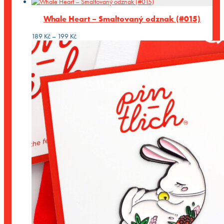
Whale Heart – Smaltovaný odznak (#015)
Rozpětí
189
Kč
–
199
Kč
cen:
189 Kč
až
199 Kč