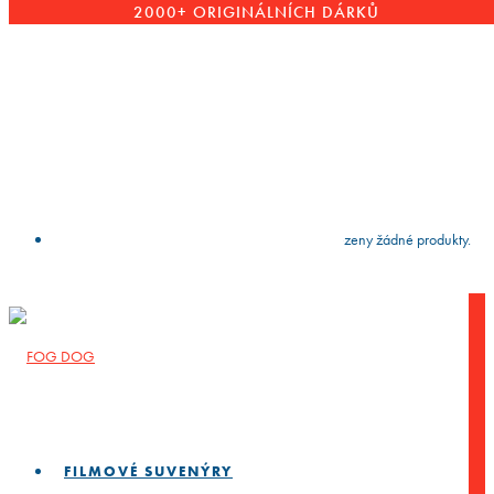
2000+ ORIGINÁLNÍCH DÁRKŮ
VYČISTIT
press
Enter
to search
Výsledky vyhledávání:
Nebyly nalezeny žádné produkty.
FILMOVÉ SUVENÝRY