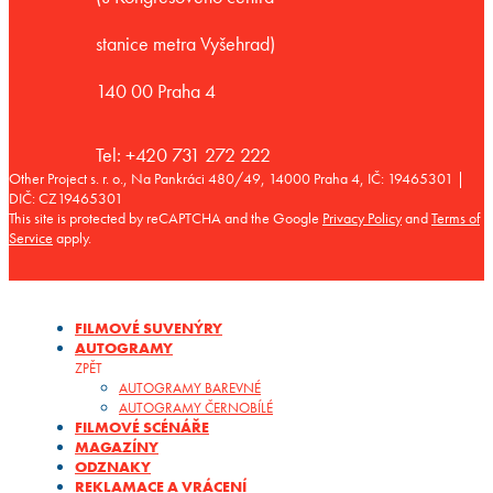
stanice metra Vyšehrad)
140 00 Praha 4
Tel: +420 731 272 222
Other Project s. r. o., Na Pankráci 480/49, 14000 Praha 4, IČ: 19465301 |
DIČ: CZ19465301
This site is protected by reCAPTCHA and the Google
Privacy Policy
and
Terms of
Service
apply.
FILMOVÉ SUVENÝRY
AUTOGRAMY
ZPĚT
AUTOGRAMY BAREVNÉ
AUTOGRAMY ČERNOBÍLÉ
FILMOVÉ SCÉNÁŘE
MAGAZÍNY
ODZNAKY
REKLAMACE A VRÁCENÍ