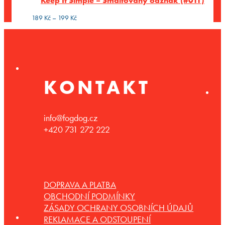
Keep It Simple – Smaltovaný odznak (#011)
až
199 Kč
Rozpětí
189
Kč
–
199
Kč
cen:
189 Kč
až
199 Kč
KONTAKT
info@fogdog.cz
+420 731 272 222
DOPRAVA A PLATBA
OBCHODNÍ PODMÍNKY
ZÁSADY OCHRANY OSOBNÍCH ÚDAJŮ
REKLAMACE A ODSTOUPENÍ