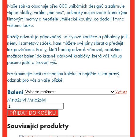
Naše sbírka obsahuje přes 800 unikátních designů a zahrnuje
vtipné hlášky, virální „memes“, odznaky inspirované ikonickými
filmovými motivy a neotřelé umělecké kousky, co dodají šmrnc
vašemu looku.
Každý odznak je připevněný na stylové kartičce a přibalený je k
němu i sametový sáček, kam můžete své piny sbírat a předejít
tak poztrácení. Pro ty, kteří hodlají odznak věnovat, nabízíme
možnost balení do krásné dárkové krabičky, která váš nákup
posune ještě o úroveň výš.
Prozkoumejte naši rozmanitou kolekci a najděte si ten pravý
odznak pro vás a vaše blízké.
Balení
Vyčistit
Množství
Množství
PŘIDAT DO KOŠÍKU
Související produkty