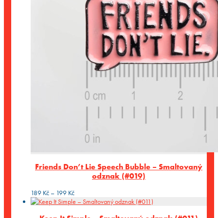
Friends Don’t Lie Speech Bubble – Smaltovaný
odznak (#019)
Rozpětí
189
Kč
–
199
Kč
cen:
189 Kč