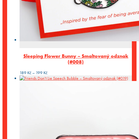
Sleeping Flower Bunny – Smaltovaný odznak
(#008)
Rozpětí
189
Kč
–
199
Kč
cen:
189 Kč
až
199 Kč