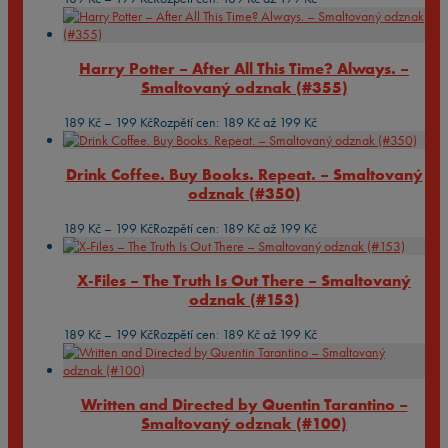
Harry Potter – After All This Time? Always. –
Smaltovaný odznak (#355)
189
Kč
–
199
Kč
Rozpětí cen: 189 Kč až 199 Kč
Drink Coffee. Buy Books. Repeat. – Smaltovaný
odznak (#350)
189
Kč
–
199
Kč
Rozpětí cen: 189 Kč až 199 Kč
X-Files – The Truth Is Out There – Smaltovaný
odznak (#153)
189
Kč
–
199
Kč
Rozpětí cen: 189 Kč až 199 Kč
Written and Directed by Quentin Tarantino –
Smaltovaný odznak (#100)