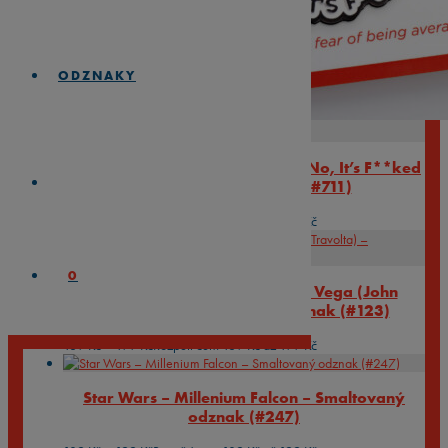
ODZNAKY
Bob the Builder – Can We Fix It? No, It’s F**ked
– Smaltovaný odznak (#711)
189
Kč
–
199
Kč
Rozpětí cen: 189 Kč až 199 Kč
0
Pulp Fiction – Dancing Vincent Vega (John
Travolta) – Smaltovaný odznak (#123)
189
Kč
–
199
Kč
Rozpětí cen: 189 Kč až 199 Kč
Star Wars – Millenium Falcon – Smaltovaný
odznak (#247)