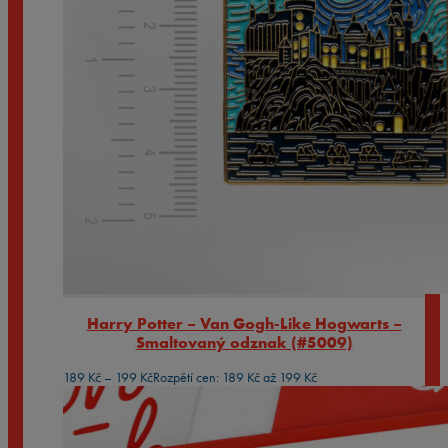
Harry Potter – Van Gogh-Like Hogwarts –
Smaltovaný odznak (#5009)
189
Kč
–
199
Kč
Rozpětí cen: 189 Kč až 199 Kč