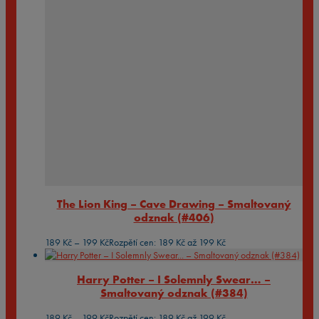
The Lion King – Cave Drawing – Smaltovaný
odznak (#406)
189
Kč
–
199
Kč
Rozpětí cen: 189 Kč až 199 Kč
Harry Potter – I Solemnly Swear… –
Smaltovaný odznak (#384)
189
Kč
–
199
Kč
Rozpětí cen: 189 Kč až 199 Kč