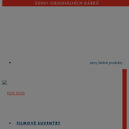
2000+ ORIGINÁLNÍCH DÁRKŮ
VYČISTIT
press
Enter
to search
Výsledky vyhledávání:
Nebyly nalezeny žádné produkty.
Kategorie
Zpět
⁄
Film / TV / Knihy
FILMOVÉ SUVENÝRY