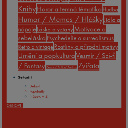
Knihy
Horor a temná tématika
Hudba
Humor / Memes / Hlášky
Jídlo a
Motivace a
nápoje
Láska a vztahy
sebeláska
Psychedelie a surrealismus
Rostliny a přírodní motivy
Retro a vintage
Umění a popkultura
Vesmír / Sci-fi
Zvířata
/ Fantasy
Vesmír / Scifi -/ Fantasy
Seřadit
Default
Popularity
Název: A-Z
OBNOVIT