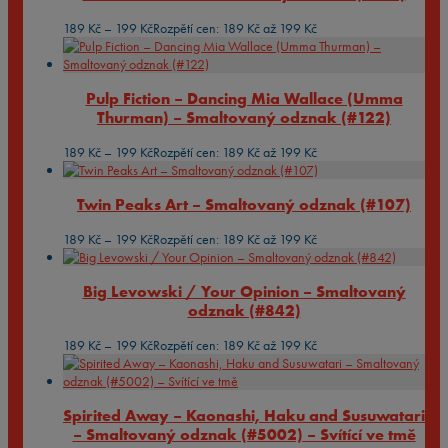
189
Kč
–
199
Kč
Rozpětí cen: 189 Kč až 199 Kč
Pulp Fiction – Dancing Mia Wallace (Umma
Thurman) – Smaltovaný odznak (#122)
189
Kč
–
199
Kč
Rozpětí cen: 189 Kč až 199 Kč
Twin Peaks Art – Smaltovaný odznak (#107)
189
Kč
–
199
Kč
Rozpětí cen: 189 Kč až 199 Kč
Big Levowski / Your Opinion – Smaltovaný
odznak (#842)
189
Kč
–
199
Kč
Rozpětí cen: 189 Kč až 199 Kč
Spirited Away – Kaonashi, Haku and Susuwatari
– Smaltovaný odznak (#5002) – Svítící ve tmě