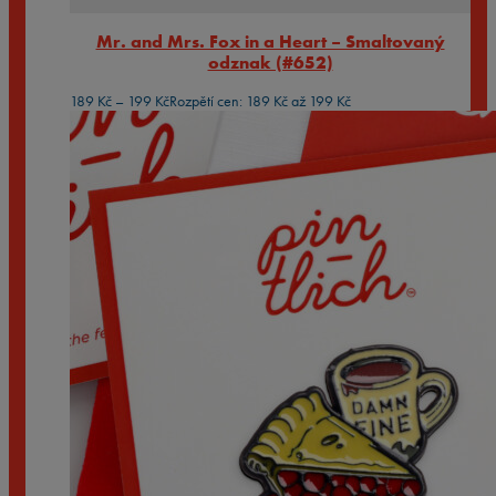
Mr. and Mrs. Fox in a Heart – Smaltovaný
odznak (#652)
189
Kč
–
199
Kč
Rozpětí cen: 189 Kč až 199 Kč