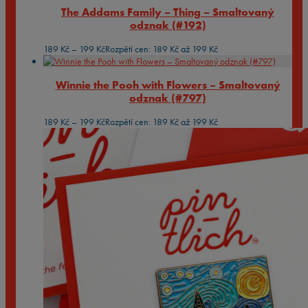
The Addams Family – Thing – Smaltovaný
odznak (#192)
189
Kč
–
199
Kč
Rozpětí cen: 189 Kč až 199 Kč
Winnie the Pooh with Flowers – Smaltovaný
odznak (#797)
189
Kč
–
199
Kč
Rozpětí cen: 189 Kč až 199 Kč