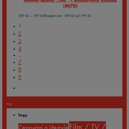
Hamlet Quote: „No“ – Smaltovaný odznak
(#670)
189
Kč
–
199
Kč
Rozpětí cen: 189 Kč až 199 Kč
1
2
3
4
…
7
8
9
Filtr
Tagy
Film / TV /
Cestování a lifestyle