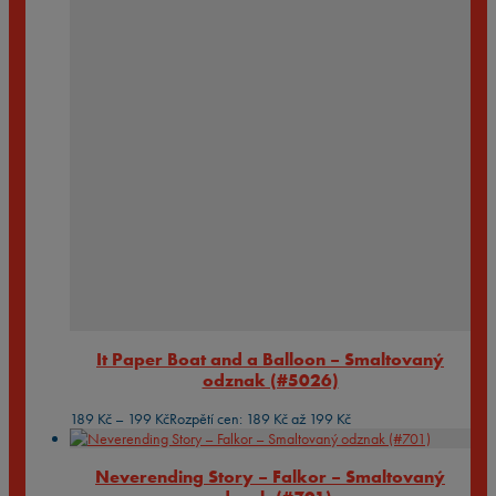
It Paper Boat and a Balloon – Smaltovaný
odznak (#5026)
189
Kč
–
199
Kč
Rozpětí cen: 189 Kč až 199 Kč
Neverending Story – Falkor – Smaltovaný