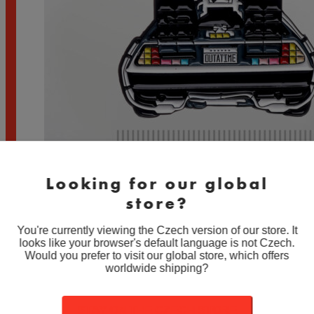
Looking for our global
store?
You're currently viewing the Czech version of our store. It
looks like your browser's default language is not Czech.
Back to the Future – DeLorean – Smaltovaný
Would you prefer to visit our global store, which offers
odznak (#305)
worldwide shipping?
189
Kč
–
199
Kč
Rozpětí cen: 189 Kč až 199 Kč
STAY ON THE CZECH STORE