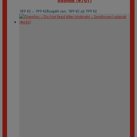
odznak (#701)
189
Kč
–
199
Kč
Rozpětí cen: 189 Kč až 199 Kč