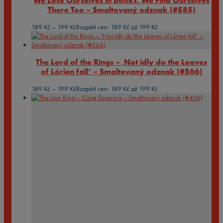
We Lose Ourselves in Books, We Find Ourselves
There Too – Smaltovaný odznak (#585)
189
Kč
–
199
Kč
Rozpětí cen: 189 Kč až 199 Kč
The Lord of the Rings – ‚Not idly do the Leaves
of Lórien fall‘ – Smaltovaný odznak (#566)
189
Kč
–
199
Kč
Rozpětí cen: 189 Kč až 199 Kč