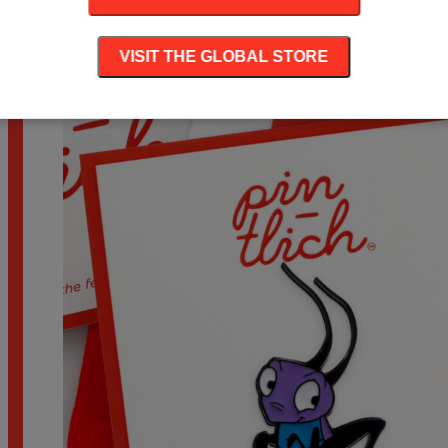
The Little Prince Fishing Stars – Smaltovaný
odznak (#028)
VISIT THE GLOBAL STORE
189
Kč
–
199
Kč
Rozpětí cen: 189 Kč až 199 Kč