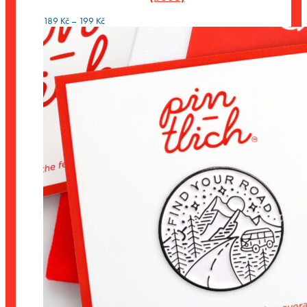
Rozpětí
189
Kč
–
199
Kč
cen:
189 Kč
až
199 Kč