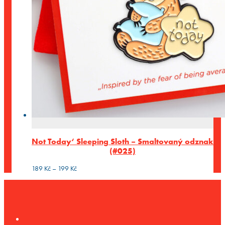
Not Today‘ Sleeping Sloth – Smaltovaný odznak
(#025)
Rozpětí
189
Kč
–
199
Kč
cen:
189 Kč
až
199 Kč