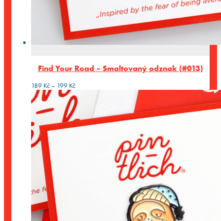
Find Your Road – Smaltovaný odznak (#013)
Rozpětí
189
Kč
–
199
Kč
cen:
189 Kč
až
199 Kč