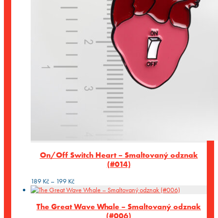
On/Off Switch Heart – Smaltovaný odznak
(#014)
Rozpětí
189
Kč
–
199
Kč
cen:
189 Kč
The Great Wave Whale – Smaltovaný odznak
až
(#006)
199 Kč