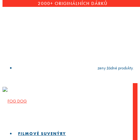
2000+ ORIGINÁLNÍCH DÁRKŮ
VYČISTIT
press
Enter
to search
Výsledky vyhledávání:
Nebyly nalezeny žádné produkty.
FILMOVÉ SUVENÝRY