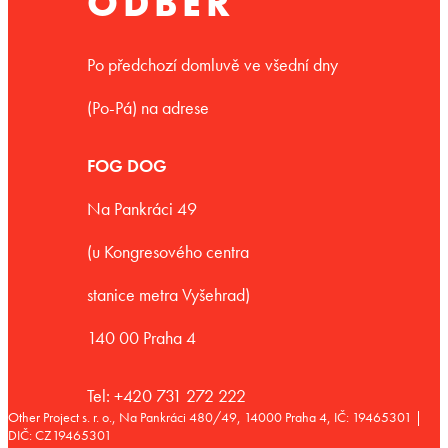
ODBĚR
Po předchozí domluvě ve všední dny
(Po-Pá) na adrese
FOG DOG
Na Pankráci 49
(u Kongresového centra
stanice metra Vyšehrad)
140 00 Praha 4
Tel: +420 731 272 222
Other Project s. r. o., Na Pankráci 480/49, 14000 Praha 4, IČ: 19465301 |
DIČ: CZ19465301