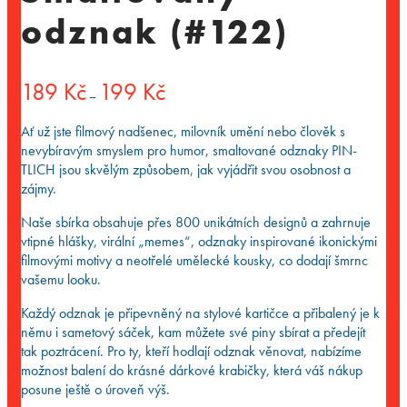
odznak (#122)
Rozpětí
189
Kč
199
Kč
–
cen:
189 Kč
Ať už jste filmový nadšenec, milovník umění nebo člověk s
až
nevybíravým smyslem pro humor, smaltované odznaky PIN-
199 Kč
TLICH jsou skvělým způsobem, jak vyjádřit svou osobnost a
zájmy.
Naše sbírka obsahuje přes 800 unikátních designů a zahrnuje
vtipné hlášky, virální „memes“, odznaky inspirované ikonickými
filmovými motivy a neotřelé umělecké kousky, co dodají šmrnc
vašemu looku.
Každý odznak je připevněný na stylové kartičce a přibalený je k
němu i sametový sáček, kam můžete své piny sbírat a předejít
tak poztrácení. Pro ty, kteří hodlají odznak věnovat, nabízíme
možnost balení do krásné dárkové krabičky, která váš nákup
posune ještě o úroveň výš.