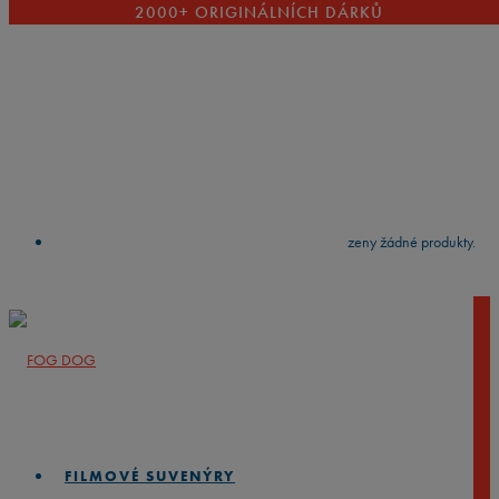
2000+ ORIGINÁLNÍCH DÁRKŮ
VYČISTIT
press
Enter
to search
Výsledky vyhledávání:
Nebyly nalezeny žádné produkty.
FILMOVÉ SUVENÝRY