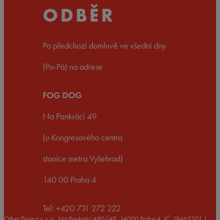
ODBĚR
Po předchozí domluvě ve všední dny
(Po-Pá) na adrese
FOG DOG
Na Pankráci 49
(u Kongresového centra
stanice metra Vyšehrad)
140 00 Praha 4
Tel: +420 731 272 222
Other Project s. r. o., Na Pankráci 480/49, 14000 Praha 4, IČ: 19465301 |