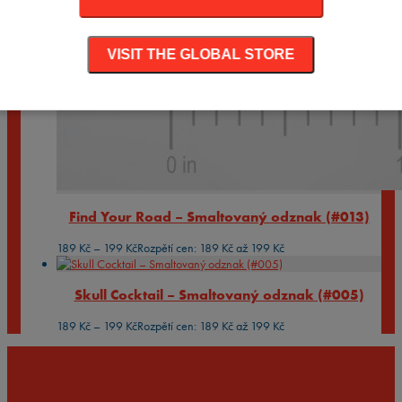
VISIT THE GLOBAL STORE
Find Your Road – Smaltovaný odznak (#013)
189
Kč
–
199
Kč
Rozpětí cen: 189 Kč až 199 Kč
Skull Cocktail – Smaltovaný odznak (#005)
189
Kč
–
199
Kč
Rozpětí cen: 189 Kč až 199 Kč