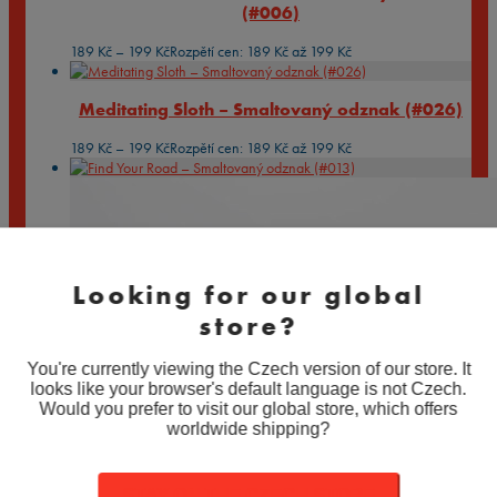
(#006)
189
Kč
–
199
Kč
Rozpětí cen: 189 Kč až 199 Kč
Meditating Sloth – Smaltovaný odznak (#026)
189
Kč
–
199
Kč
Rozpětí cen: 189 Kč až 199 Kč
Looking for our global
store?
You're currently viewing the Czech version of our store. It
looks like your browser's default language is not Czech.
Would you prefer to visit our global store, which offers
worldwide shipping?
STAY ON THE CZECH STORE