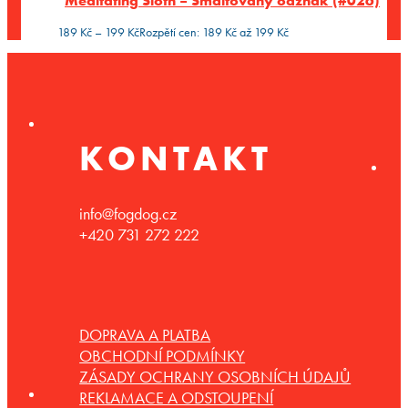
Meditating Sloth – Smaltovaný odznak (#026)
189
Kč
–
199
Kč
Rozpětí cen: 189 Kč až 199 Kč
KONTAKT
info@fogdog.cz
+420 731 272 222
DOPRAVA A PLATBA
OBCHODNÍ PODMÍNKY
ZÁSADY OCHRANY OSOBNÍCH ÚDAJŮ
REKLAMACE A ODSTOUPENÍ