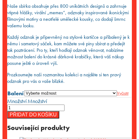
Naše sbírka obsahuje přes 800 unikátních designů a zahrnuje
vtipné hlášky, virální „memes“, odznaky inspirované ikonickými
filmovými motivy a neotřelé umělecké kousky, co dodají šmrnc
vašemu looku.
Každý odznak je připevněný na stylové kartičce a přibalený je k
němu i sametový sáček, kam můžete své piny sbírat a předejít
tak poztrácení. Pro ty, kteří hodlají odznak věnovat, nabízíme
možnost balení do krásné dárkové krabičky, která váš nákup
posune ještě o úroveň výš.
Prozkoumejte naši rozmanitou kolekci a najděte si ten pravý
odznak pro vás a vaše blízké.
Balení
Vyčistit
Množství
Množství
PŘIDAT DO KOŠÍKU
Související produkty