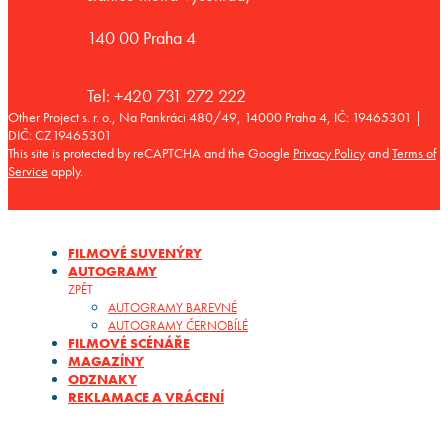
140 00 Praha 4
Tel: +420 731 272 222
Other Project s. r. o., Na Pankráci 480/49, 14000 Praha 4, IČ: 19465301 |
DIČ: CZ19465301
This site is protected by reCAPTCHA and the Google
Privacy Policy
and
Terms of
Service
apply.
FILMOVÉ SUVENÝRY
AUTOGRAMY
ZPĚT
AUTOGRAMY BAREVNÉ
AUTOGRAMY ČERNOBÍLÉ
FILMOVÉ SCÉNÁŘE
MAGAZÍNY
ODZNAKY
REKLAMACE A VRÁCENÍ