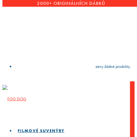
2000+ ORIGINÁLNÍCH DÁRKŮ
VYČISTIT
press
Enter
to search
Výsledky vyhledávání:
Nebyly nalezeny žádné produkty.
FILMOVÉ SUVENÝRY