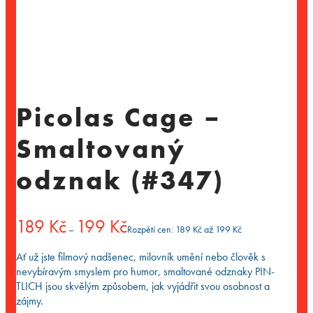
Picolas Cage –
Smaltovaný
odznak (#347)
189
Kč
199
Kč
–
Rozpětí cen: 189 Kč až 199 Kč
Ať už jste filmový nadšenec, milovník umění nebo člověk s
nevybíravým smyslem pro humor, smaltované odznaky PIN-
TLICH jsou skvělým způsobem, jak vyjádřit svou osobnost a
zájmy.