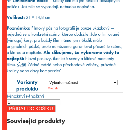
🍿
Limitované edice
– Každý film má jen několik dostupných
políček. Jakmile se vyprodají, nebudou doplněna.
Velikost:
21 × 14,8 cm
Poznámka:
Filmový pás na fotografii je pouze ukázkový —
nejedná se o konkrétní scénu, kterou obdržíte. Jde o limitované
(vintage) kusy, pro každý film máme jen několik málo
originálních pásků, proto nemůžeme garantovat přesně tu scénu,
o kterou si napíšete.
Ale slibujeme, že vybereme vždy to
nejlepší:
hlavní postavy, ikonické scény a klíčové momenty
filmu. 🙅🏾 Žádné mázlé nebo přechodové záběry, prázdné
krajiny nebo davy komparzistů.
Varianty
produktu
Vyčistit
Množství
Množství
PŘIDAT DO KOŠÍKU
Související produkty