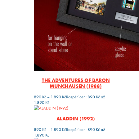
THE ADVENTURES OF BARON
MUNCHAUSEN (1988)
890
Kč
–
1.890
Kč
Rozpětí cen: 890 Kč až
1.890 Kč
ALADDIN (1992)
890
Kč
–
1.890
Kč
Rozpětí cen: 890 Kč až
1.890 Kč