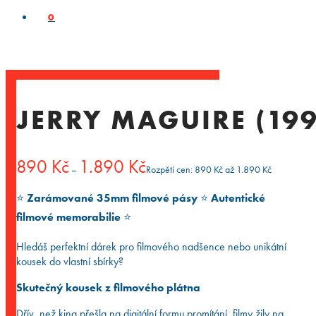
0
JERRY MAGUIRE (199
890
Kč
1.890
Kč
–
Rozpětí cen: 890 Kč až 1.890 Kč
⭐️
Zarámované 35mm filmové pásy
⭐️
Autentické
filmové memorabilie
⭐️
Hledáš perfektní dárek pro filmového nadšence nebo unikátní
kousek do vlastní sbírky?
Skutečný kousek z filmového plátna
Dřív, než kina přešla na digitální formu promítání, filmy žily na