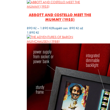
ABBOTT AND COSTELLO MEET THE
MUMMY (1955)
890
Kč
–
1.890
Kč
Rozpětí cen: 890 Kč až
1.890 Kč