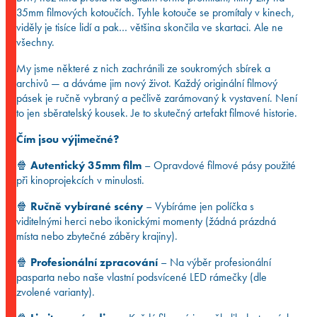
35mm filmových kotoučích. Tyhle kotouče se promítaly v kinech,
viděly je tisíce lidí a pak… většina skončila ve skartaci. Ale ne
všechny.
My jsme některé z nich zachránili ze soukromých sbírek a
archivů — a dáváme jim nový život. Každý originální filmový
pásek je ručně vybraný a pečlivě zarámovaný k vystavení. Není
to jen sběratelský kousek. Je to skutečný artefakt filmové historie.
Čím jsou výjimečné?
🍿
Autentický 35mm film
– Opravdové filmové pásy použité
při kinoprojekcích v minulosti.
🍿
Ručně vybírané scény
– Vybíráme jen políčka s
viditelnými herci nebo ikonickými momenty (žádná prázdná
místa nebo zbytečné záběry krajiny).
🍿
Profesionální zpracování
– Na výběr profesionální
pasparta nebo naše vlastní podsvícené LED rámečky (dle
zvolené varianty).