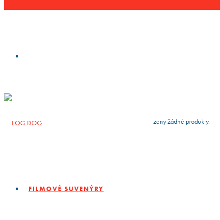
VYČISTIT
press
Enter
to search
Výsledky vyhledávání:
Nebyly nalezeny žádné produkty.
FILMOVÉ SUVENÝRY