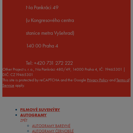
Na Pankráci 49
(u Kongresového centra
stanice metra Vyšehrad)
140 00 Praha 4
Tel: +420 731 272 222
Other Project s. r. o., Na Pankráci 480/49, 14000 Praha 4, IČ: 19465301 |
DIČ: CZ19465301
This site is protected by reCAPTCHA and the Google
Privacy Policy
and
Terms of
Service
apply.
FILMOVÉ SUVENÝRY
AUTOGRAMY
ZPĚT
AUTOGRAMY BAREVNÉ
AUTOGRAMY ČERNOBÍLÉ