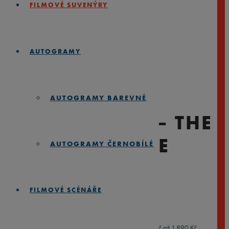
FILMOVÉ SUVENÝRY
AUTOGRAMY
AUTOGRAMY BAREVNÉ
JAMES BOND – THE
MAN WITH THE
AUTOGRAMY ČERNOBÍLÉ
GOLDEN GUN
(1974)
FILMOVÉ SCÉNÁŘE
890
Kč
1.890
Kč
–
Rozpětí cen: 890 Kč až 1.890 Kč