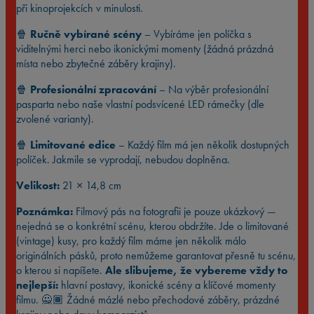
při kinoprojekcích v minulosti.
🍿
Ručně vybírané scény
– Vybíráme jen políčka s
viditelnými herci nebo ikonickými momenty (žádná prázdná
místa nebo zbytečné záběry krajiny).
🍿
Profesionální zpracování
– Na výběr profesionální
pasparta nebo naše vlastní podsvícené LED rámečky (dle
zvolené varianty).
🍿
Limitované edice
– Každý film má jen několik dostupných
políček. Jakmile se vyprodají, nebudou doplněna.
Velikost:
21 × 14,8 cm
Poznámka:
Filmový pás na fotografii je pouze ukázkový —
nejedná se o konkrétní scénu, kterou obdržíte. Jde o limitované
(vintage) kusy, pro každý film máme jen několik málo
originálních pásků, proto nemůžeme garantovat přesně tu scénu,
o kterou si napíšete.
Ale slibujeme, že vybereme vždy to
nejlepší:
hlavní postavy, ikonické scény a klíčové momenty
filmu. 🙅🏾 Žádné mázlé nebo přechodové záběry, prázdné