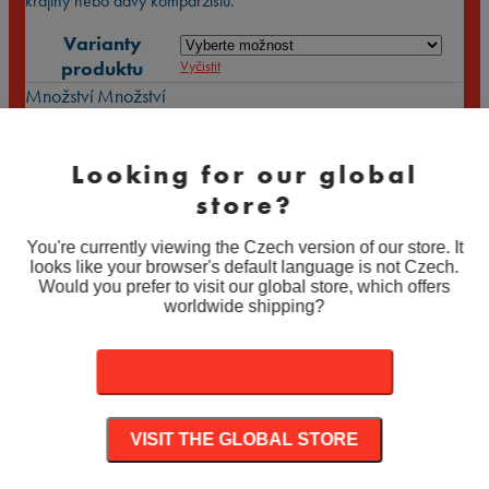
krajiny nebo davy komparzistů.
Varianty
produktu
Vyčistit
Množství
Množství
PŘIDAT DO KOŠÍKU
Looking for our global
Související produkty
store?
You're currently viewing the Czech version of our store. It
looks like your browser's default language is not Czech.
102 DALMATIANS (2000)
Would you prefer to visit our global store, which offers
worldwide shipping?
890
Kč
–
1.890
Kč
Rozpětí cen: 890 Kč až 1.890 Kč
9 (2009)
STAY ON THE CZECH STORE
890
Kč
–
1.890
Kč
Rozpětí cen: 890 Kč až 1.890 Kč
VISIT THE GLOBAL STORE
2012 (2009)