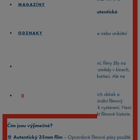
MAGAZÍNY
⭐️
Zarámované 35mm filmové pásy
⭐️
Autentické
filmové memorabilie
⭐️
Hledáš perfektní dárek pro filmového nadšence nebo unikátní
ODZNAKY
kousek do vlastní sbírky?
Skutečný kousek z filmového plátna
Dřív, než kina přešla na digitální formu promítání, filmy žily na
35mm filmových kotoučích. Tyhle kotouče se promítaly v kinech,
viděly je tisíce lidí a pak… většina skončila ve skartaci. Ale ne
všechny.
My jsme některé z nich zachránili ze soukromých sbírek a
0
archivů — a dáváme jim nový život. Každý originální filmový
pásek je ručně vybraný a pečlivě zarámovaný k vystavení. Není
to jen sběratelský kousek. Je to skutečný artefakt filmové historie.
Čím jsou výjimečné?
🍿
Autentický 35mm film
– Opravdové filmové pásy použité