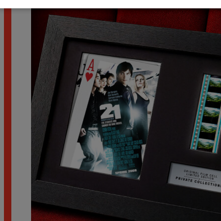
890
Kč
–
1.890
Kč
Rozpětí cen: 890 Kč až 1.890 Kč