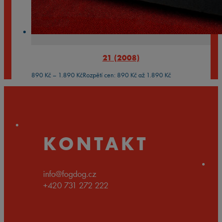
21 (2008)
890
Kč
–
1.890
Kč
Rozpětí cen: 890 Kč až 1.890 Kč
KONTAKT
info@fogdog.cz
+420 731 272 222