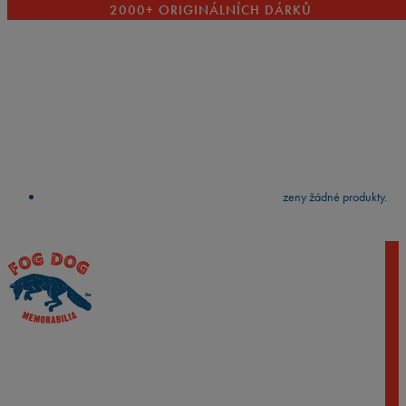
2000+ ORIGINÁLNÍCH DÁRKŮ
VYČISTIT
press
Enter
to search
Výsledky vyhledávání:
Nebyly nalezeny žádné produkty.