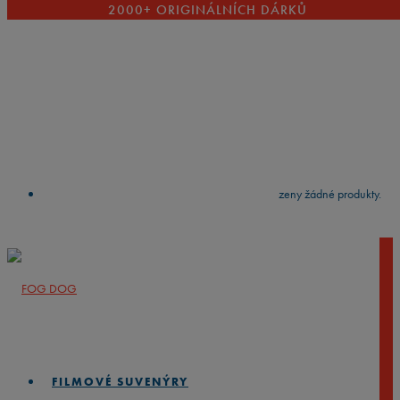
2000+ ORIGINÁLNÍCH DÁRKŮ
VYČISTIT
press
Enter
to search
Výsledky vyhledávání:
Nebyly nalezeny žádné produkty.
FILMOVÉ SUVENÝRY