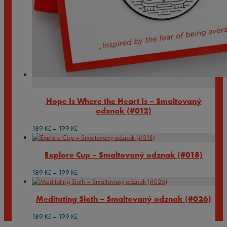
Hope Is Where the Heart Is – Smaltovaný
odznak (#012)
Rozpětí
189
Kč
–
199
Kč
cen:
189 Kč
Explore Cup – Smaltovaný odznak (#018)
až
199 Kč
Rozpětí
189
Kč
–
199
Kč
cen:
189 Kč
Meditating Sloth – Smaltovaný odznak (#026)
až
199 Kč
Rozpětí
189
Kč
–
199
Kč
cen: