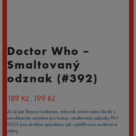
Doctor Who –
Smaltovaný
odznak (#392)
Rozpětí
189
Kč
199
Kč
–
cen:
189 Kč
Ať už jste filmový nadšenec, milovník umění nebo člověk s
až
nevybíravým smyslem pro humor, smaltované odznaky PIN-
199 Kč
TLICH jsou skvělým způsobem, jak vyjádřit svou osobnost a
zájmy.