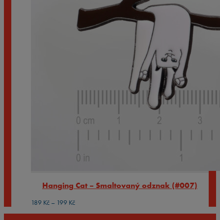
Hanging Cat – Smaltovaný odznak (#007)
Rozpětí
189
Kč
–
199
Kč
cen:
189 Kč