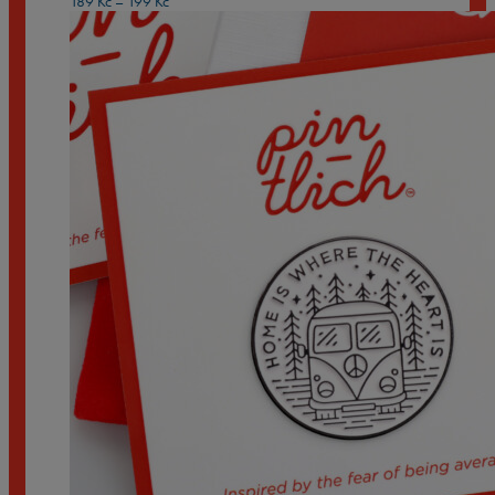
189
Kč
–
199
Kč
cen:
189 Kč
až
199 Kč