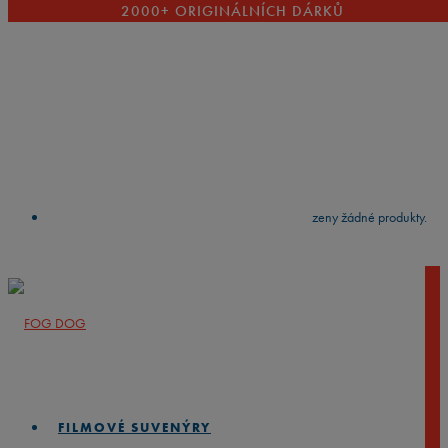
2000+ ORIGINÁLNÍCH DÁRKŮ
VYČISTIT
press
Enter
to search
Výsledky vyhledávání:
Nebyly nalezeny žádné produkty.
FILMOVÉ SUVENÝRY