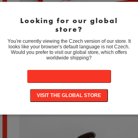
Looking for our global
store?
Hope Is Where the Heart Is – Smaltovaný
odznak (#012)
You're currently viewing the Czech version of our store. It
looks like your browser's default language is not Czech.
Rozpětí
189
Kč
–
199
Kč
Would you prefer to visit our global store, which offers
cen:
worldwide shipping?
189 Kč
Submarine Cat in a Bottle – Smaltovaný odznak
až
(#022)
199 Kč
STAY ON THE CZECH STORE
Rozpětí
189
Kč
–
199
Kč
cen:
189 Kč
VISIT THE GLOBAL STORE
až
199 Kč