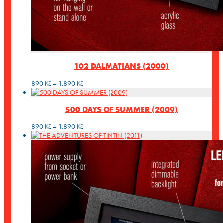
102 DALMATIANS (2000)
Rozpětí
890
Kč
–
1.890
Kč
cen:
890 Kč
500 DAYS OF SUMMER (2009)
až
1.890 Kč
Rozpětí
890
Kč
–
1.890
Kč
cen:
890 Kč
až
1.890 Kč