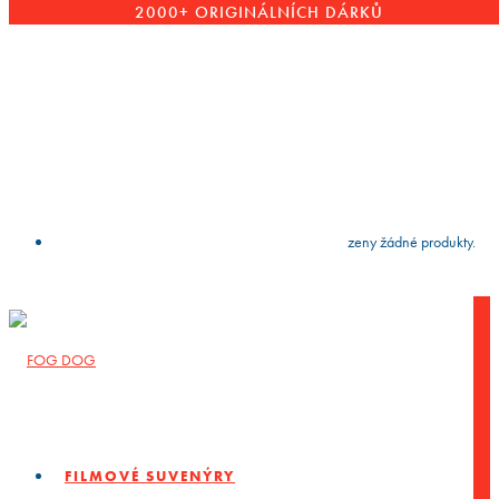
2000+ ORIGINÁLNÍCH DÁRKŮ
VYČISTIT
press
Enter
to search
Výsledky vyhledávání:
Nebyly nalezeny žádné produkty.
FILMOVÉ SUVENÝRY