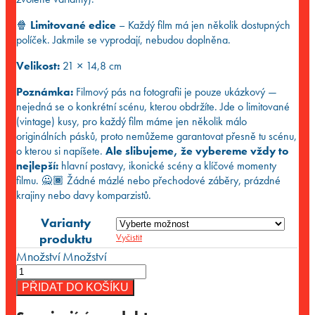
🍿
Limitované edice
– Každý film má jen několik dostupných
políček. Jakmile se vyprodají, nebudou doplněna.
Velikost:
21 × 14,8 cm
Poznámka:
Filmový pás na fotografii je pouze ukázkový —
nejedná se o konkrétní scénu, kterou obdržíte. Jde o limitované
(vintage) kusy, pro každý film máme jen několik málo
originálních pásků, proto nemůžeme garantovat přesně tu scénu,
o kterou si napíšete.
Ale slibujeme, že vybereme vždy to
nejlepší:
hlavní postavy, ikonické scény a klíčové momenty
filmu. 🙅🏾 Žádné mázlé nebo přechodové záběry, prázdné
krajiny nebo davy komparzistů.
Varianty
produktu
Vyčistit
Množství
Množství
PŘIDAT DO KOŠÍKU