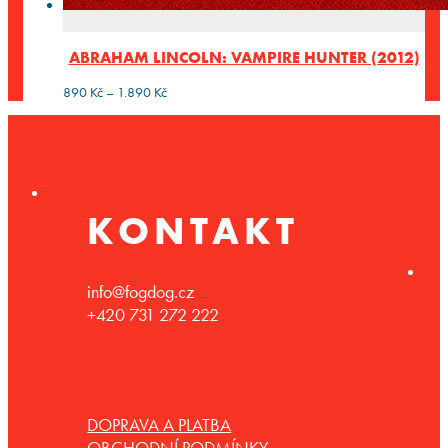
ABRAHAM LINCOLN: VAMPIRE HUNTER (2012)
Rozpětí
890
Kč
–
1.890
Kč
cen:
890 Kč
až
1.890 Kč
KONTAKT
info@fogdog.cz
+420 731 272 222
DOPRAVA A PLATBA
OBCHODNÍ PODMÍNKY