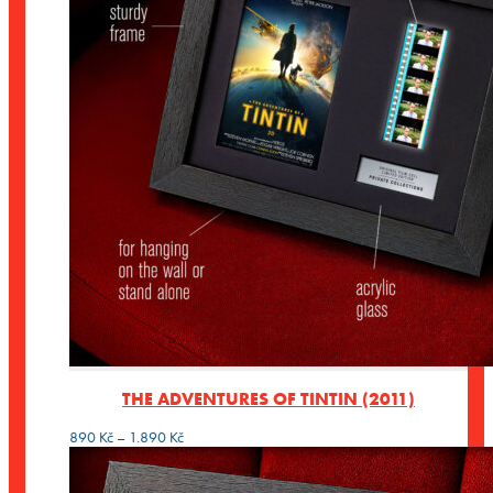
THE ADVENTURES OF TINTIN (2011)
Rozpětí
890
Kč
–
1.890
Kč
cen:
890 Kč