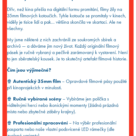
Dřív, než kina přešla na digitální formu promítání, filmy žily na
35mm filmových kotoučích. Tyhle kotouče se promítaly v kinech,
viděly je tisíce lidí a pak… většina skončila ve skartaci. Ale ne
všechny.
My jsme některé z nich zachránili ze soukromých sbírek a
archivů — a dáváme jim nový život. Každý originální filmový
pásek je ručně vybraný a pečlivě zarámovaný k vystavení. Není
to jen sběratelský kousek. Je to skutečný artefakt filmové historie.
Čím jsou výjimečné?
🍿
Autentický 35mm film
– Opravdové filmové pásy použité
při kinoprojekcích v minulosti.
🍿
Ručně vybírané scény
– Vybíráme jen políčka s
viditelnými herci nebo ikonickými momenty (žádná prázdná
místa nebo zbytečné záběry krajiny).
🍿
Profesionální zpracování
– Na výběr profesionální
pasparta nebo naše vlastní podsvícené LED rámečky (dle
zvolené varianty).