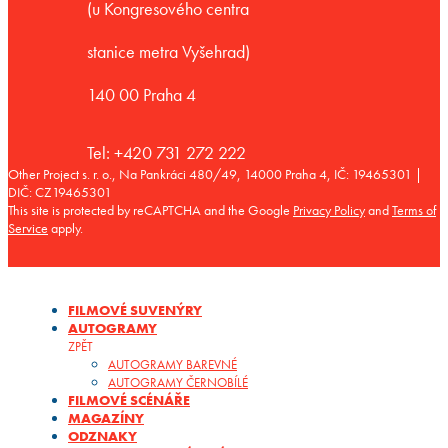
(u Kongresového centra
stanice metra Vyšehrad)
140 00 Praha 4
Tel: +420 731 272 222
Other Project s. r. o., Na Pankráci 480/49, 14000 Praha 4, IČ: 19465301 |
DIČ: CZ19465301
This site is protected by reCAPTCHA and the Google
Privacy Policy
and
Terms of
Service
apply.
FILMOVÉ SUVENÝRY
AUTOGRAMY
ZPĚT
AUTOGRAMY BAREVNÉ
AUTOGRAMY ČERNOBÍLÉ
FILMOVÉ SCÉNÁŘE
MAGAZÍNY
ODZNAKY