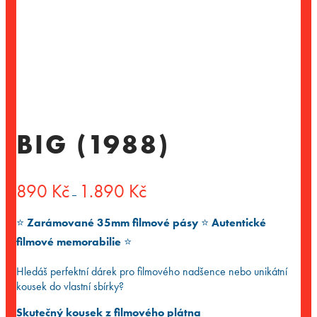
BIG (1988)
Rozpětí
890
Kč
1.890
Kč
–
cen:
890 Kč
⭐️
Zarámované 35mm filmové pásy
⭐️
Autentické
až
1.890 Kč
filmové memorabilie
⭐️
Hledáš perfektní dárek pro filmového nadšence nebo unikátní
kousek do vlastní sbírky?
Skutečný kousek z filmového plátna