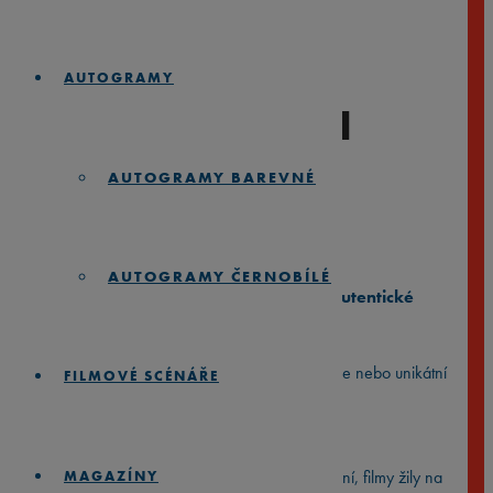
AUTOGRAMY
BIG LEBOWSKI
(1998)
AUTOGRAMY BAREVNÉ
Rozpětí
890
Kč
1.890
Kč
–
cen:
AUTOGRAMY ČERNOBÍLÉ
890 Kč
⭐️
Zarámované 35mm filmové pásy
⭐️
Autentické
až
1.890 Kč
filmové memorabilie
⭐️
Hledáš perfektní dárek pro filmového nadšence nebo unikátní
FILMOVÉ SCÉNÁŘE
kousek do vlastní sbírky?
Skutečný kousek z filmového plátna
Dřív, než kina přešla na digitální formu promítání, filmy žily na
MAGAZÍNY