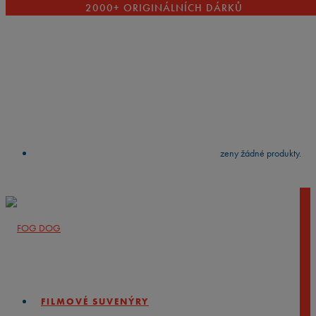
2000+ ORIGINÁLNÍCH DÁRKŮ
VYČISTIT
press
Enter
to search
Výsledky vyhledávání:
Nebyly nalezeny žádné produkty.
FILMOVÉ SUVENÝRY