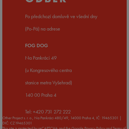
Po předchozí domluvě ve všední dny
(Po-Pá) na adrese
FOG DOG
Na Pankráci 49
(u Kongresového centra
stanice metra Vyšehrad)
140 00 Praha 4
Tel: +420 731 272 222
Other Project s. r. o., Na Pankráci 480/49, 14000 Praha 4, IČ: 19465301 |
DIČ: CZ19465301
This site is protected by reCAPTCHA and the Google
Privacy Policy
and
Terms of