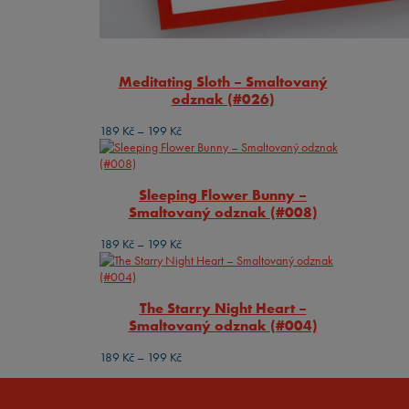
Meditating Sloth – Smaltovaný
odznak (#026)
Rozpětí
189
Kč
–
199
Kč
cen:
189 Kč
až
Sleeping Flower Bunny –
199 Kč
Smaltovaný odznak (#008)
Rozpětí
189
Kč
–
199
Kč
cen:
189 Kč
až
The Starry Night Heart –
199 Kč
Smaltovaný odznak (#004)
Rozpětí
189
Kč
–
199
Kč
cen:
189 Kč
až