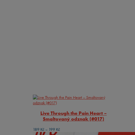
Live Through the Pain Heart –
Smaltovaný odznak (#017)
Rozpětí
189
Kč
–
199
Kč
cen: