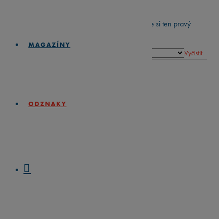
posune ještě o úroveň výš.
Prozkoumejte naši rozmanitou kolekci a najděte si ten pravý
odznak pro vás a vaše blízké.
MAGAZÍNY
Balení
Vyčistit
Množství
Množství
ODZNAKY
PŘIDAT DO KOŠÍKU
Související produkty