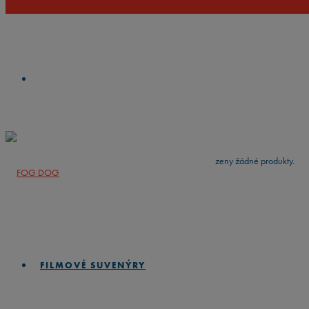
VYČISTIT
press
Enter
to search
Výsledky vyhledávání:
Nebyly nalezeny žádné produkty.
FILMOVÉ SUVENÝRY