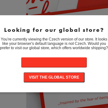
189 Kč
až
199 Kč
Looking for our global store?
You're currently viewing the Czech version of our store. It looks
like your browser's default language is not Czech. Would you
prefer to visit our global store, which offers worldwide shipping?
STAY ON THE CZECH STORE
VISIT THE GLOBAL STORE