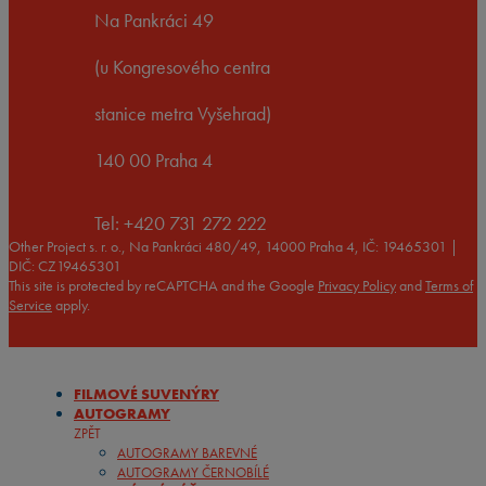
Na Pankráci 49
(u Kongresového centra
stanice metra Vyšehrad)
140 00 Praha 4
Tel: +420 731 272 222
Other Project s. r. o., Na Pankráci 480/49, 14000 Praha 4, IČ: 19465301 |
DIČ: CZ19465301
This site is protected by reCAPTCHA and the Google
Privacy Policy
and
Terms of
Service
apply.
FILMOVÉ SUVENÝRY
AUTOGRAMY
ZPĚT
AUTOGRAMY BAREVNÉ
AUTOGRAMY ČERNOBÍLÉ