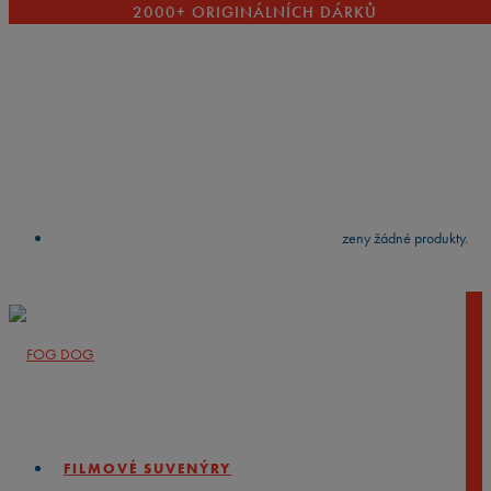
2000+ ORIGINÁLNÍCH DÁRKŮ
VYČISTIT
press
Enter
to search
Výsledky vyhledávání:
Nebyly nalezeny žádné produkty.
FILMOVÉ SUVENÝRY