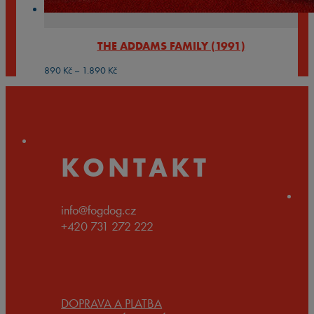
THE ADDAMS FAMILY (1991)
Rozpětí
890
Kč
–
1.890
Kč
cen:
890 Kč
až
1.890 Kč
KONTAKT
info@fogdog.cz
+420 731 272 222
DOPRAVA A PLATBA