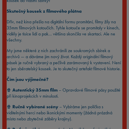
kousek do vlastní sbírky?
Skutečný kousek z filmového plátna
Dřív, než kina přešla na digitální formu promítání, filmy žily na
35mm filmových kotoučích. Tyhle kotouče se promítaly v kinech,
viděly je tisíce lidí a pak… většina skončila ve skartaci. Ale ne
všechny.
My jsme některé z nich zachránili ze soukromých sbírek a
archivů — a dáváme jim nový život. Každý originální filmový
pásek je ručně vybraný a pečlivě zarámovaný k vystavení. Není
to jen sběratelský kousek. Je to skutečný artefakt filmové historie.
Čím jsou výjimečné?
🍿
Autentický 35mm film
– Opravdové filmové pásy použité
při kinoprojekcích v minulosti.
🍿
Ručně vybírané scény
– Vybíráme jen políčka s
viditelnými herci nebo ikonickými momenty (žádná prázdná
místa nebo zbytečné záběry krajiny).