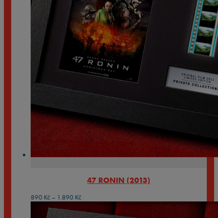
47 RONIN (2013)
Rozpětí
890
Kč
–
1.890
Kč
cen:
890 Kč