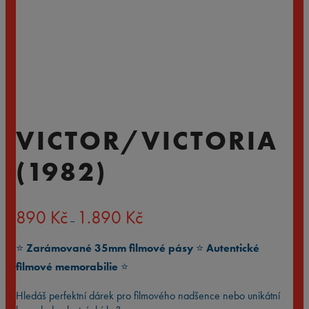
VICTOR/VICTORIA
(1982)
Rozpětí
890
Kč
1.890
Kč
–
cen:
890 Kč
⭐️
Zarámované 35mm filmové pásy
⭐️
Autentické
až
1.890 Kč
filmové memorabilie
⭐️
Hledáš perfektní dárek pro filmového nadšence nebo unikátní