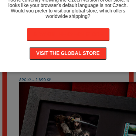
PŘIDAT DO KOŠÍKU
looks like your browser's default language is not Czech.
Would you prefer to visit our global store, which offers
Související produkty
worldwide shipping?
STAY ON THE CZECH STORE
30 DAYS OF NIGHT (2007)
Rozpětí
890
Kč
–
1.890
Kč
cen:
VISIT THE GLOBAL STORE
890 Kč
ABBOTT AND COSTELLO MEET THE MUMMY
až
(1955)
1.890 Kč
Rozpětí
890
Kč
–
1.890
Kč
cen:
890 Kč
až
1.890 Kč