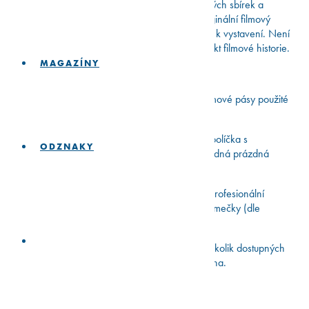
My jsme některé z nich zachránili ze soukromých sbírek a
archivů — a dáváme jim nový život. Každý originální filmový
pásek je ručně vybraný a pečlivě zarámovaný k vystavení. Není
to jen sběratelský kousek. Je to skutečný artefakt filmové historie.
MAGAZÍNY
Čím jsou výjimečné?
🍿
Autentický 35mm film
– Opravdové filmové pásy použité
při kinoprojekcích v minulosti.
🍿
Ručně vybírané scény
– Vybíráme jen políčka s
ODZNAKY
viditelnými herci nebo ikonickými momenty (žádná prázdná
místa nebo zbytečné záběry krajiny).
🍿
Profesionální zpracování
– Na výběr profesionální
pasparta nebo naše vlastní podsvícené LED rámečky (dle
zvolené varianty).
🍿
Limitované edice
– Každý film má jen několik dostupných
políček. Jakmile se vyprodají, nebudou doplněna.
Velikost:
21 × 14,8 cm