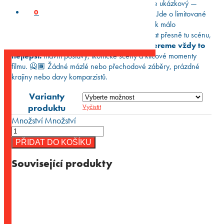
Poznámka:
Filmový pás na fotografii je pouze ukázkový —
0
nejedná se o konkrétní scénu, kterou obdržíte. Jde o limitované
(vintage) kusy, pro každý film máme jen několik málo
originálních pásků, proto nemůžeme garantovat přesně tu scénu,
o kterou si napíšete.
Ale slibujeme, že vybereme vždy to
nejlepší:
hlavní postavy, ikonické scény a klíčové momenty
filmu. 🙅🏾 Žádné mázlé nebo přechodové záběry, prázdné
krajiny nebo davy komparzistů.
Varianty
produktu
Vyčistit
Množství
Množství
PŘIDAT DO KOŠÍKU
Související produkty