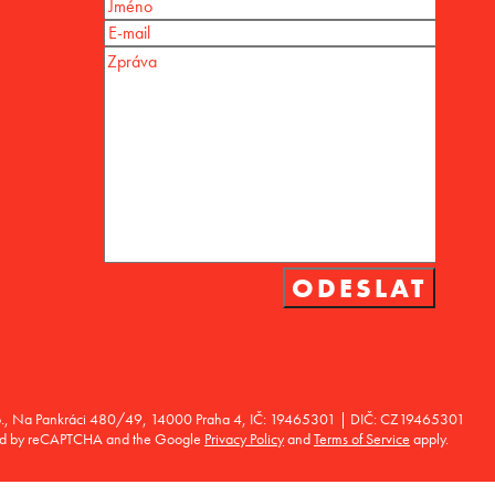
r. o., Na Pankráci 480/49, 14000 Praha 4, IČ: 19465301 | DIČ: CZ19465301
ected by reCAPTCHA and the Google
Privacy Policy
and
Terms of Service
apply.