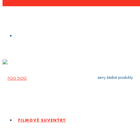
VYČISTIT
press
Enter
to search
Výsledky vyhledávání:
Nebyly nalezeny žádné produkty.
FILMOVÉ SUVENÝRY