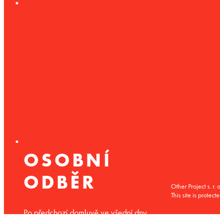
OSOBNÍ
ODBĚR
Other Project s. 
This site is prot
Po předchozí domluvě ve všední dny