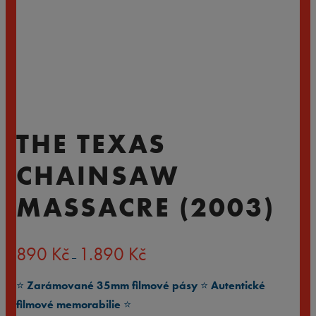
THE TEXAS
CHAINSAW
MASSACRE (2003)
Rozpětí
890
Kč
1.890
Kč
–
cen:
890 Kč
⭐️
Zarámované 35mm filmové pásy
⭐️
Autentické
až
1.890 Kč
filmové memorabilie
⭐️