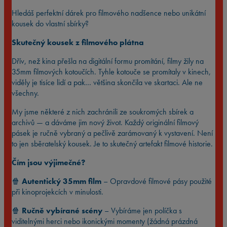
Hledáš perfektní dárek pro filmového nadšence nebo unikátní
kousek do vlastní sbírky?
Skutečný kousek z filmového plátna
Dřív, než kina přešla na digitální formu promítání, filmy žily na
35mm filmových kotoučích. Tyhle kotouče se promítaly v kinech,
viděly je tisíce lidí a pak… většina skončila ve skartaci. Ale ne
všechny.
My jsme některé z nich zachránili ze soukromých sbírek a
archivů — a dáváme jim nový život. Každý originální filmový
pásek je ručně vybraný a pečlivě zarámovaný k vystavení. Není
to jen sběratelský kousek. Je to skutečný artefakt filmové historie.
Čím jsou výjimečné?
🍿
Autentický 35mm film
– Opravdové filmové pásy použité
při kinoprojekcích v minulosti.
🍿
Ručně vybírané scény
– Vybíráme jen políčka s
viditelnými herci nebo ikonickými momenty (žádná prázdná