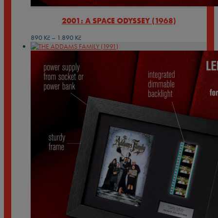
2001: A SPACE ODYSSEY (1968)
Rozpětí
890
Kč
–
1.890
Kč
cen:
890 Kč
až
1.890 Kč