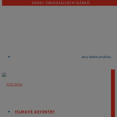
2000+ ORIGINÁLNÍCH DÁRKŮ
VYČISTIT
press
Enter
to search
Výsledky vyhledávání:
Nebyly nalezeny žádné produkty.
FILMOVÉ SUVENÝRY