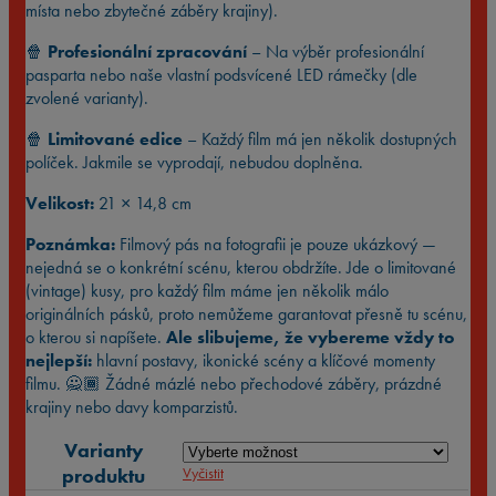
místa nebo zbytečné záběry krajiny).
🍿
Profesionální zpracování
– Na výběr profesionální
pasparta nebo naše vlastní podsvícené LED rámečky (dle
zvolené varianty).
🍿
Limitované edice
– Každý film má jen několik dostupných
políček. Jakmile se vyprodají, nebudou doplněna.
Velikost:
21 × 14,8 cm
Poznámka:
Filmový pás na fotografii je pouze ukázkový —
nejedná se o konkrétní scénu, kterou obdržíte. Jde o limitované
(vintage) kusy, pro každý film máme jen několik málo
originálních pásků, proto nemůžeme garantovat přesně tu scénu,
o kterou si napíšete.
Ale slibujeme, že vybereme vždy to
nejlepší:
hlavní postavy, ikonické scény a klíčové momenty
filmu. 🙅🏾 Žádné mázlé nebo přechodové záběry, prázdné
krajiny nebo davy komparzistů.
Varianty
produktu
Vyčistit