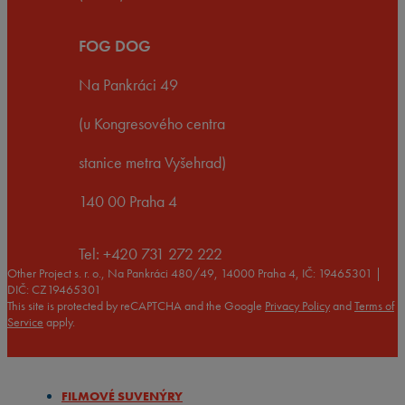
FOG DOG
Na Pankráci 49
(u Kongresového centra
stanice metra Vyšehrad)
140 00 Praha 4
Tel: +420 731 272 222
Other Project s. r. o., Na Pankráci 480/49, 14000 Praha 4, IČ: 19465301 |
DIČ: CZ19465301
This site is protected by reCAPTCHA and the Google
Privacy Policy
and
Terms of
Service
apply.
FILMOVÉ SUVENÝRY