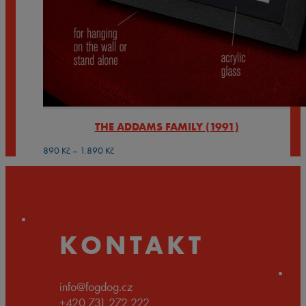
THE ADDAMS FAMILY (1991)
Rozpětí
890
Kč
–
1.890
Kč
cen:
890 Kč
až
1.890 Kč
KONTAKT
info@fogdog.cz
+420 731 272 222