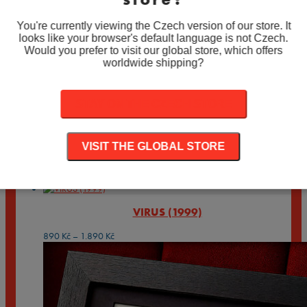
You're currently viewing the Czech version of our store. It
looks like your browser's default language is not Czech.
Would you prefer to visit our global store, which offers
worldwide shipping?
STAY ON THE CZECH STORE
VISIT THE GLOBAL STORE
A MIGHTY WIND (2003)
Rozpětí
890
Kč
–
1.890
Kč
cen:
890 Kč
VIRUS (1999)
až
1.890 Kč
Rozpětí
890
Kč
–
1.890
Kč
cen:
890 Kč
až
1.890 Kč