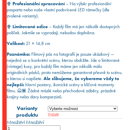
🍿
Profesionální zpracování
– Na výběr profesionální
pasparta nebo naše vlastní podsvícené LED rámečky (dle
zvolené varianty).
🍿
Limitované edice
– Každý film má jen několik dostupných
políček. Jakmile se vyprodají, nebudou doplněna.
Velikost:
21 × 14,8 cm
Poznámka:
Filmový pás na fotografii je pouze ukázkový —
nejedná se o konkrétní scénu, kterou obdržíte. Jde o limitované
(vintage) kusy, pro každý film máme jen několik málo
originálních pásků, proto nemůžeme garantovat přesně tu scénu,
o kterou si napíšete.
Ale slibujeme, že vybereme vždy to
nejlepší:
hlavní postavy, ikonické scény a klíčové momenty
filmu. 🙅🏾 Žádné mázlé nebo přechodové záběry, prázdné
krajiny nebo davy komparzistů.
Varianty
produktu
Vyčistit
Množství
Množství