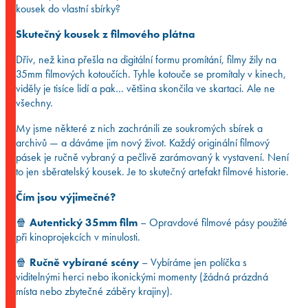
kousek do vlastní sbírky?
Skutečný kousek z filmového plátna
Dřív, než kina přešla na digitální formu promítání, filmy žily na
35mm filmových kotoučích. Tyhle kotouče se promítaly v kinech,
viděly je tisíce lidí a pak… většina skončila ve skartaci. Ale ne
všechny.
My jsme některé z nich zachránili ze soukromých sbírek a
archivů — a dáváme jim nový život. Každý originální filmový
pásek je ručně vybraný a pečlivě zarámovaný k vystavení. Není
to jen sběratelský kousek. Je to skutečný artefakt filmové historie.
Čím jsou výjimečné?
🍿
Autentický 35mm film
– Opravdové filmové pásy použité
při kinoprojekcích v minulosti.
🍿
Ručně vybírané scény
– Vybíráme jen políčka s
viditelnými herci nebo ikonickými momenty (žádná prázdná
místa nebo zbytečné záběry krajiny).