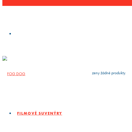
VYČISTIT
press
Enter
to search
Výsledky vyhledávání:
Nebyly nalezeny žádné produkty.
FILMOVÉ SUVENÝRY