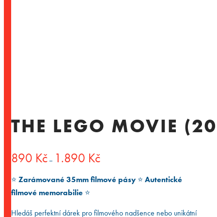
THE LEGO MOVIE (20
Rozpětí
890
Kč
1.890
Kč
–
cen:
890 Kč
⭐️
Zarámované 35mm filmové pásy
⭐️
Autentické
až
1.890 Kč
filmové memorabilie
⭐️
Hledáš perfektní dárek pro filmového nadšence nebo unikátní