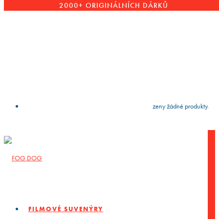
2000+ ORIGINÁLNÍCH DÁRKŮ
VYČISTIT
press
Enter
to search
Výsledky vyhledávání:
Nebyly nalezeny žádné produkty.
FILMOVÉ SUVENÝRY