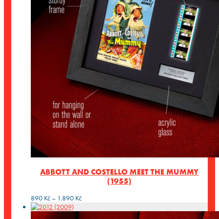
ABBOTT AND COSTELLO MEET THE MUMMY
(1955)
Rozpětí
890
Kč
–
1.890
Kč
cen:
890 Kč