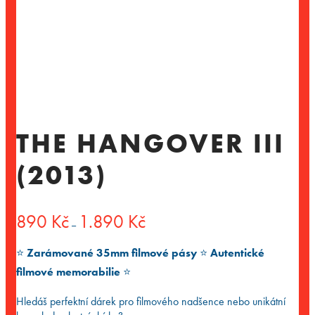
THE HANGOVER III
(2013)
Rozpětí
890
Kč
1.890
Kč
–
cen:
890 Kč
⭐️
Zarámované 35mm filmové pásy
⭐️
Autentické
až
1.890 Kč
filmové memorabilie
⭐️
Hledáš perfektní dárek pro filmového nadšence nebo unikátní