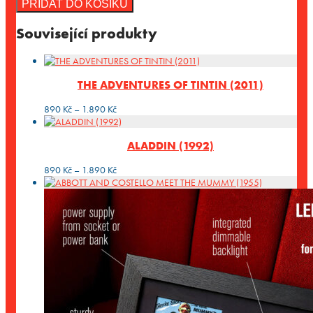
PŘIDAT DO KOŠÍKU
Související produkty
THE ADVENTURES OF TINTIN (2011)
Rozpětí
890
Kč
–
1.890
Kč
cen:
890 Kč
ALADDIN (1992)
až
1.890 Kč
Rozpětí
890
Kč
–
1.890
Kč
cen:
890 Kč
až
1.890 Kč