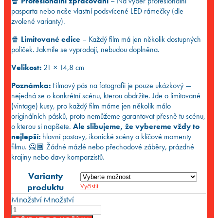
🍿
Profesionální zpracování
– Na výběr profesionální
pasparta nebo naše vlastní podsvícené LED rámečky (dle
zvolené varianty).
🍿
Limitované edice
– Každý film má jen několik dostupných
políček. Jakmile se vyprodají, nebudou doplněna.
Velikost:
21 × 14,8 cm
Poznámka:
Filmový pás na fotografii je pouze ukázkový —
nejedná se o konkrétní scénu, kterou obdržíte. Jde o limitované
(vintage) kusy, pro každý film máme jen několik málo
originálních pásků, proto nemůžeme garantovat přesně tu scénu,
o kterou si napíšete.
Ale slibujeme, že vybereme vždy to
nejlepší:
hlavní postavy, ikonické scény a klíčové momenty
filmu. 🙅🏾 Žádné mázlé nebo přechodové záběry, prázdné
krajiny nebo davy komparzistů.
Varianty
produktu
Vyčistit
Množství
Množství