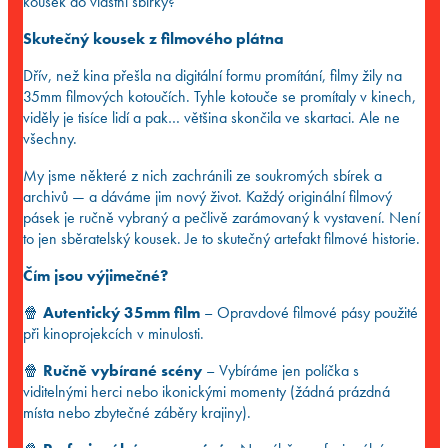
kousek do vlastní sbírky?
Skutečný kousek z filmového plátna
Dřív, než kina přešla na digitální formu promítání, filmy žily na
35mm filmových kotoučích. Tyhle kotouče se promítaly v kinech,
viděly je tisíce lidí a pak… většina skončila ve skartaci. Ale ne
všechny.
My jsme některé z nich zachránili ze soukromých sbírek a
archivů — a dáváme jim nový život. Každý originální filmový
pásek je ručně vybraný a pečlivě zarámovaný k vystavení. Není
to jen sběratelský kousek. Je to skutečný artefakt filmové historie.
Čím jsou výjimečné?
🍿
Autentický 35mm film
– Opravdové filmové pásy použité
při kinoprojekcích v minulosti.
🍿
Ručně vybírané scény
– Vybíráme jen políčka s
viditelnými herci nebo ikonickými momenty (žádná prázdná
místa nebo zbytečné záběry krajiny).