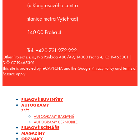
(u Kongresového centra
stanice metra Vyšehrad)
140 00 Praha 4
Tel: +420 731 272 222
Other Project s. r. o., Na Pankráci 480/49, 14000 Praha 4, IČ: 19465301 |
DIČ: CZ19465301
This site is protected by reCAPTCHA and the Google
Privacy Policy
and
Terms of
Service
apply.
FILMOVÉ SUVENÝRY
AUTOGRAMY
ZPĚT
AUTOGRAMY BAREVNÉ
AUTOGRAMY ČERNOBÍLÉ
FILMOVÉ SCÉNÁŘE
MAGAZÍNY
ODZNAKY