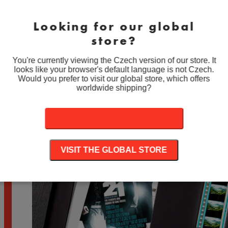
ABOUT SCHMIDT (2002)
Looking for our global
Rozpětí
890
Kč
–
1.890
Kč
store?
cen:
890 Kč
A STAR IS BORN (2018)
až
You're currently viewing the Czech version of our store. It
1.890 Kč
looks like your browser's default language is not Czech.
Rozpětí
890
Kč
–
1.890
Kč
Would you prefer to visit our global store, which offers
cen:
worldwide shipping?
890 Kč
až
1.890 Kč
STAY ON THE CZECH STORE
VISIT THE GLOBAL STORE