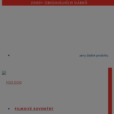
2000+ ORIGINÁLNÍCH DÁRKŮ
VYČISTIT
press
Enter
to search
Výsledky vyhledávání:
Nebyly nalezeny žádné produkty.
FILMOVÉ SUVENÝRY