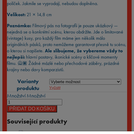
políček. Jakmile se vyprodají, nebudou doplněna.
Velikost:
21 × 14,8 cm
Poznámka:
Filmový pás na fotografii je pouze ukázkový —
nejedná se o konkrétní scénu, kterou obdržíte. Jde o limitované
(vintage) kusy, pro každý film máme jen několik málo
originálních pásků, proto nemůžeme garantovat přesně tu scénu,
o kterou si napíšete.
Ale slibujeme, že vybereme vždy to
nejlepší:
hlavní postavy, ikonické scény a klíčové momenty
filmu. 🙅🏾 Žádné mázlé nebo přechodové záběry, prázdné
krajiny nebo davy komparzistů.
Varianty
produktu
Vyčistit
Množství
Množství
PŘIDAT DO KOŠÍKU
Související produkty