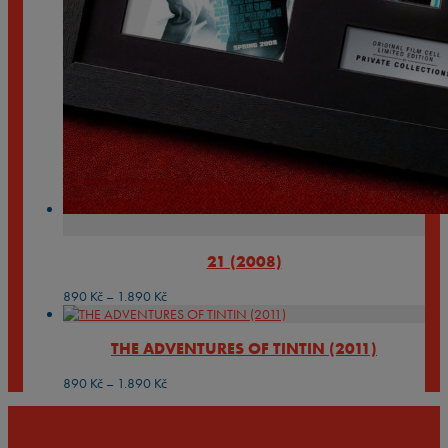
21 (2008)
Rozpětí
890
Kč
–
1.890
Kč
cen:
890 Kč
THE ADVENTURES OF TINTIN (2011)
až
1.890 Kč
Rozpětí
890
Kč
–
1.890
Kč
cen:
890 Kč
až