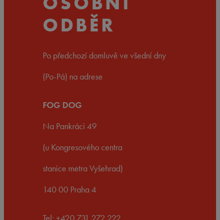
OSOBNÍ
ODBĚR
Po předchozí domluvě ve všední dny
(Po-Pá) na adrese
FOG DOG
Na Pankráci 49
(u Kongresového centra
stanice metra Vyšehrad)
140 00 Praha 4
Tel: +420 731 272 222