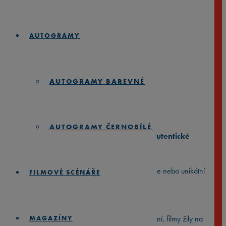
AUTOGRAMY
THE AVIATOR
(2004)
AUTOGRAMY BAREVNÉ
Rozpětí
890
Kč
1.890
Kč
–
cen:
AUTOGRAMY ČERNOBÍLÉ
890 Kč
⭐️
Zarámované 35mm filmové pásy
⭐️
Autentické
až
1.890 Kč
filmové memorabilie
⭐️
Hledáš perfektní dárek pro filmového nadšence nebo unikátní
FILMOVÉ SCÉNÁŘE
kousek do vlastní sbírky?
Skutečný kousek z filmového plátna
Dřív, než kina přešla na digitální formu promítání, filmy žily na
MAGAZÍNY