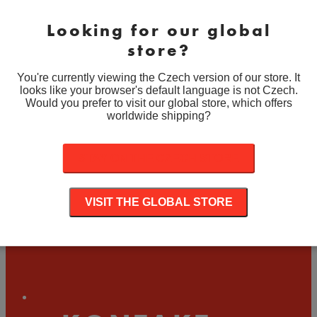
189
Kč
–
199
Kč
cen:
Looking for our global
189 Kč
Not Today‘ Sleeping Sloth – Smaltovaný odznak
až
store?
(#025)
199 Kč
Rozpětí
189
Kč
–
199
Kč
You're currently viewing the Czech version of our store. It
cen:
looks like your browser's default language is not Czech.
189 Kč
Would you prefer to visit our global store, which offers
Sleeping Flower Bunny – Smaltovaný odznak
až
worldwide shipping?
(#008)
199 Kč
Rozpětí
189
Kč
–
199
Kč
STAY ON THE CZECH STORE
cen:
189 Kč
The Great Wave Whale – Smaltovaný odznak
až
(#006)
199 Kč
VISIT THE GLOBAL STORE
Rozpětí
189
Kč
–
199
Kč
cen:
189 Kč
až
199 Kč