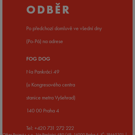
ODBĚR
Po předchozí domluvě ve všední dny
(Po-Pá) na adrese
FOG DOG
Na Pankráci 49
(u Kongresového centra
stanice metra Vyšehrad)
140 00 Praha 4
Tel: +420 731 272 222
Other Project s. r. o., Na Pankráci 480/49, 14000 Praha 4, IČ: 19465301 |