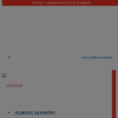
2000+ ORIGINÁLNÍCH DÁRKŮ
VYČISTIT
press
Enter
to search
Výsledky vyhledávání:
Nebyly nalezeny žádné produkty.
FILMOVÉ SUVENÝRY