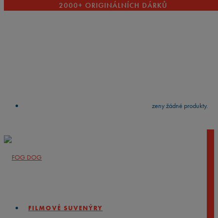
2000+ ORIGINÁLNÍCH DÁRKŮ
VYČISTIT
press
Enter
to search
Výsledky vyhledávání:
Nebyly nalezeny žádné produkty.
FILMOVÉ SUVENÝRY