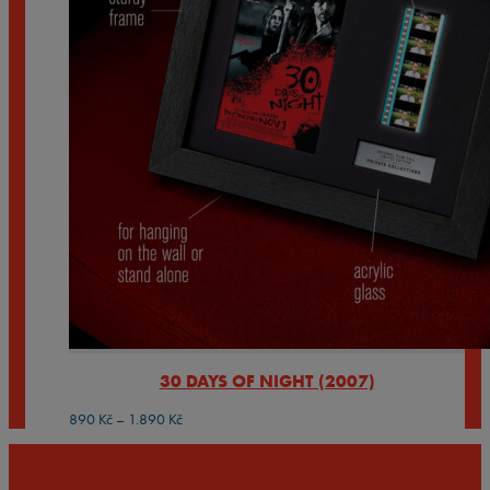
30 DAYS OF NIGHT (2007)
Rozpětí
890
Kč
–
1.890
Kč
cen:
890 Kč
až