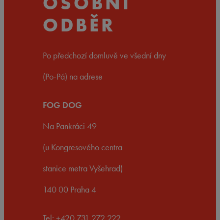
OSOBNÍ
ODBĚR
Po předchozí domluvě ve všední dny
(Po-Pá) na adrese
FOG DOG
Na Pankráci 49
(u Kongresového centra
stanice metra Vyšehrad)
140 00 Praha 4
Tel: +420 731 272 222