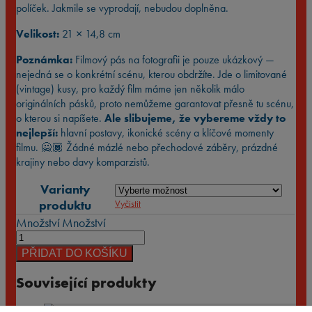
políček. Jakmile se vyprodají, nebudou doplněna.
Velikost:
21 × 14,8 cm
Poznámka:
Filmový pás na fotografii je pouze ukázkový —
nejedná se o konkrétní scénu, kterou obdržíte. Jde o limitované
(vintage) kusy, pro každý film máme jen několik málo
originálních pásků, proto nemůžeme garantovat přesně tu scénu,
o kterou si napíšete.
Ale slibujeme, že vybereme vždy to
nejlepší:
hlavní postavy, ikonické scény a klíčové momenty
filmu. 🙅🏾 Žádné mázlé nebo přechodové záběry, prázdné
krajiny nebo davy komparzistů.
Varianty
produktu
Vyčistit
Množství
Množství
PŘIDAT DO KOŠÍKU
Související produkty