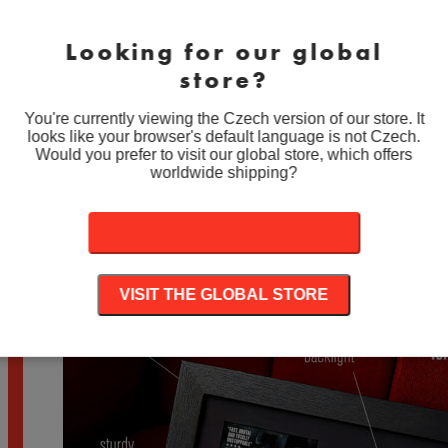
THE ADDAMS FAMILY (1991)
Looking for our global
Rozpětí
890
Kč
–
1.890
Kč
store?
cen:
890 Kč
2012 (2009)
až
You're currently viewing the Czech version of our store. It
1.890 Kč
looks like your browser's default language is not Czech.
Rozpětí
890
Kč
–
1.890
Kč
Would you prefer to visit our global store, which offers
cen:
worldwide shipping?
890 Kč
ACE VENTURA 2 (1995)
až
1.890 Kč
STAY ON THE CZECH STORE
Rozpětí
890
Kč
–
1.890
Kč
cen:
890 Kč
až
VISIT THE GLOBAL STORE
1.890 Kč