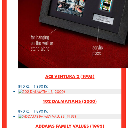
ACE VENTURA 2 (1995)
Rozpětí
890
Kč
–
1.890
Kč
cen:
890 Kč
102 DALMATIANS (2000)
až
1.890 Kč
Rozpětí
890
Kč
–
1.890
Kč
cen:
890 Kč
ADDAMS FAMILY VALUES (1993)
až