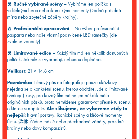
🍿
Ručně vybírané scény
– Vybíráme jen políčka s
viditelnými herci nebo ikonickými momenty (žádná prázdná
místa nebo zbytečné záběry krajiny).
🍿
Profesionální zpracování
– Na výběr profesionální
pasparta nebo naše vlastní podsvícené LED rámečky (dle
zvolené varianty).
🍿
Limitované edice
– Každý film má jen několik dostupných
políček. Jakmile se vyprodají, nebudou doplněna.
Velikost:
21 × 14,8 cm
Poznámka:
Filmový pás na fotografii je pouze ukázkový —
nejedná se o konkrétní scénu, kterou obdržíte. Jde o limitované
(vintage) kusy, pro každý film máme jen několik málo
originálních pásků, proto nemůžeme garantovat přesně tu scénu,
o kterou si napíšete.
Ale slibujeme, že vybereme vždy to
nejlepší:
hlavní postavy, ikonické scény a klíčové momenty
filmu. 🙅🏾 Žádné mázlé nebo přechodové záběry, prázdné
krajiny nebo davy komparzistů.