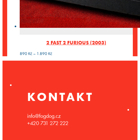
2 FAST 2 FURIOUS (2003)
Rozpětí
890
Kč
–
1.890
Kč
cen:
890 Kč
až
1.890 Kč
KONTAKT
info@fogdog.cz
+420 731 272 222