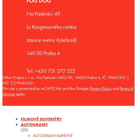
FOG DOG
Na Pankráci 49
(u Kongresového centra
stanice metra Vyšehrad)
140 00 Praha 4
Tel: +420 731 272 222
Other Project s. r. o., Na Pankráci 480/49, 14000 Praha 4, IČ: 19465301 |
DIČ: CZ19465301
This site is protected by reCAPTCHA and the Google
Privacy Policy
and
Terms of
Service
apply.
FILMOVÉ SUVENÝRY
AUTOGRAMY
ZPĚT
AUTOGRAMY BAREVNÉ