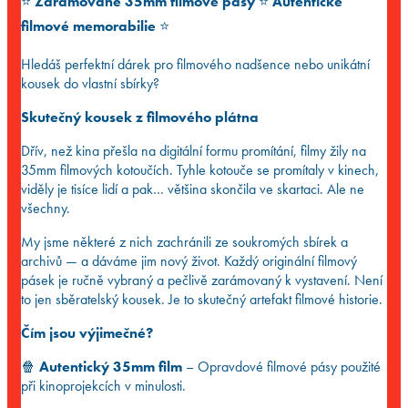
⭐️
Zarámované 35mm filmové pásy
⭐️
Autentické
až
1.890 Kč
filmové memorabilie
⭐️
Hledáš perfektní dárek pro filmového nadšence nebo unikátní
kousek do vlastní sbírky?
Skutečný kousek z filmového plátna
Dřív, než kina přešla na digitální formu promítání, filmy žily na
35mm filmových kotoučích. Tyhle kotouče se promítaly v kinech,
viděly je tisíce lidí a pak… většina skončila ve skartaci. Ale ne
všechny.
My jsme některé z nich zachránili ze soukromých sbírek a
archivů — a dáváme jim nový život. Každý originální filmový
pásek je ručně vybraný a pečlivě zarámovaný k vystavení. Není
to jen sběratelský kousek. Je to skutečný artefakt filmové historie.
Čím jsou výjimečné?
🍿
Autentický 35mm film
– Opravdové filmové pásy použité
při kinoprojekcích v minulosti.