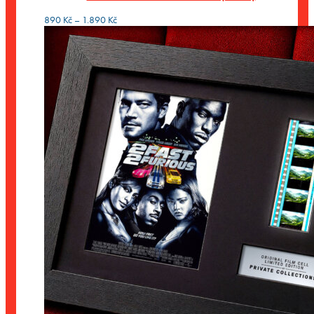
1.890 Kč
Rozpětí
890
Kč
–
1.890
Kč
cen:
890 Kč
až
1.890 Kč