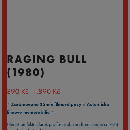
RAGING BULL
(1980)
Rozpětí
890
Kč
1.890
Kč
–
cen:
890 Kč
⭐️
Zarámované 35mm filmové pásy
⭐️
Autentické
až
1.890 Kč
filmové memorabilie
⭐️
Hledáš perfektní dárek pro filmového nadšence nebo unikátní