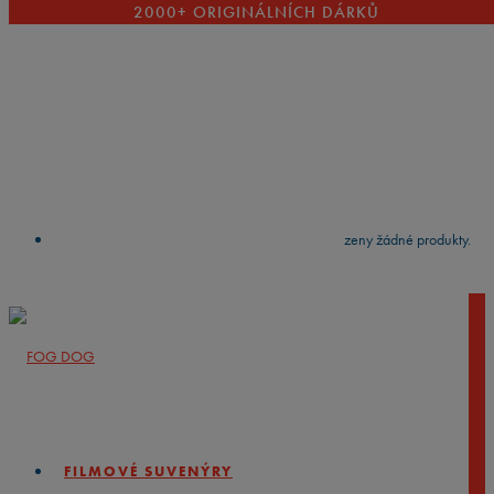
2000+ ORIGINÁLNÍCH DÁRKŮ
VYČISTIT
press
Enter
to search
Výsledky vyhledávání:
Nebyly nalezeny žádné produkty.
FILMOVÉ SUVENÝRY