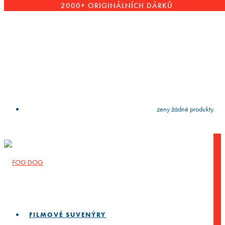
2000+ ORIGINÁLNÍCH DÁRKŮ
VYČISTIT
press
Enter
to search
Výsledky vyhledávání:
Nebyly nalezeny žádné produkty.
FILMOVÉ SUVENÝRY