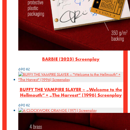
BARBIE (2023) Screenplay
690
Kč
BUFFY THE VAMPIRE SLAYER – „Welcome to the
Hellmouth“ + „The Harvest“ (1996) Screenplay
690
Kč