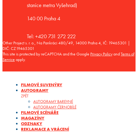
stanice metra Vyšehrad)
140 00 Praha 4
Tel: +420 731 272 222
Other Project s. r. o., Na Pankráci 480/49, 14000 Praha 4, IČ: 19465301 |
DIČ: CZ19465301
This site is protected by reCAPTCHA and the Google
Privacy Policy
and
Terms of
Service
apply.
FILMOVÉ SUVENÝRY
AUTOGRAMY
ZPĚT
AUTOGRAMY BAREVNÉ
AUTOGRAMY ČERNOBÍLÉ
FILMOVÉ SCÉNÁŘE
MAGAZÍNY
ODZNAKY
REKLAMACE A VRÁCENÍ