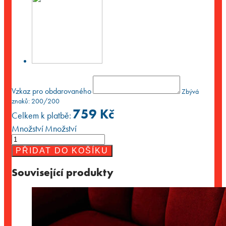
Vzkaz pro obdarovaného
Zbývá
znaků:
200
/200
759
Kč
Celkem k platbě:
Množství
Množství
PŘIDAT DO KOŠÍKU
Související produkty