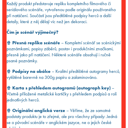
Každý produkt představuje repliku kompletního filmového či
seriálového scénáře, vytvořenou podle originálu používaného
při natáčení. Součástí jsou předtištěné podpisy herců a další
detaily, které z něj dělají víc než jen dekoraci.
Čím je scénář výjimečný?
🍿
Přesná replika scénáře
– Kompletní scénář se scénickými
poznámkami, popisy záběrů, postav i produkčními značkami,
přesně jako při natáčení. Některé scénáře obsahují i ručně
psané poznámky.
🍿
Podpisy na obálce
– Kvalitní předtištěné autogramy herců,
vytištěné barevně na 300g papíru a zalaminováno.
🍿
Karta s přehledem autogramů (autograph key)
–
Včetně přiložené metalické kartičky s přehledem podpisů a rolí
jednotlivých herců.
🍿
Originální anglická verze
– Věříme, že ze samotné
podstaty produktu je to zřejmé, ale pro všechny případy: Jedná
se o původní scénáře v anglickém jazyce, ne o jejich české