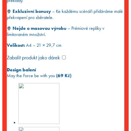
překlady.
🍿
Exkluzivní bonusy
– Ke každému scénáři přidáváme malé
překvapení pro sběratele.
🍿
Nejde o masovou výrobu
– Prémiové repliky v
limitovaném množství.
Velikost:
A4 – 21 × 29,7 cm
Zabalit produkt jako dárek
Design balení
May the Force be with you
(
69
Kč
)