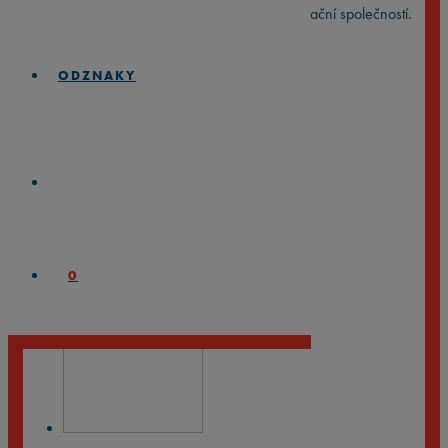
sběratele, avšak není oficiálně ověřený certifikační společností.
Zabalit produkt jako dárek
ODZNAKY
Design balení
May the Force be with you
(
69
Kč
)
0