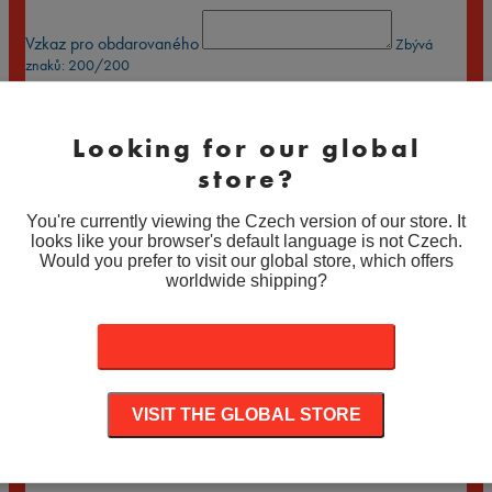
Vzkaz pro obdarovaného
Zbývá
znaků:
200
/200
902
Kč
Celkem k platbě:
Množství
Množství
Looking for our global
PŘIDAT DO KOŠÍKU
store?
Související produkty
You're currently viewing the Czech version of our store. It
-
30
%
looks like your browser's default language is not Czech.
Would you prefer to visit our global store, which offers
Michael Bublé – autogram
worldwide shipping?
Původní
Aktuální
1.190
Kč
833
Kč
cena
cena
-
30
%
STAY ON THE CZECH STORE
byla:
je:
Nathan Lane & Lee Evans – autogram
1.190 Kč.
833 Kč.
Původní
Aktuální
1.190
Kč
833
Kč
VISIT THE GLOBAL STORE
cena
cena
-
30
%
byla:
je:
Roxann Dawson / Star Trek – autogram
1.190 Kč.
833 Kč.