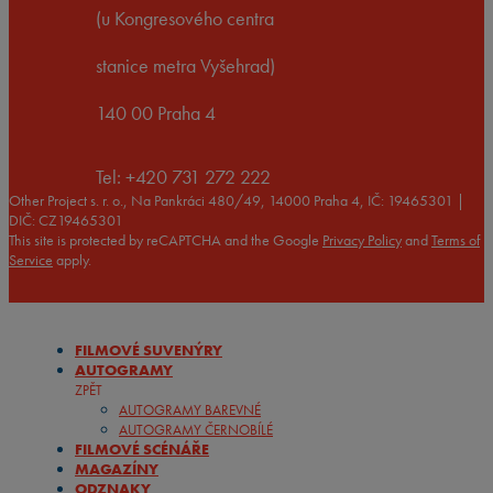
(u Kongresového centra
stanice metra Vyšehrad)
140 00 Praha 4
Tel: +420 731 272 222
Other Project s. r. o., Na Pankráci 480/49, 14000 Praha 4, IČ: 19465301 |
DIČ: CZ19465301
This site is protected by reCAPTCHA and the Google
Privacy Policy
and
Terms of
Service
apply.
FILMOVÉ SUVENÝRY
AUTOGRAMY
ZPĚT
AUTOGRAMY BAREVNÉ
AUTOGRAMY ČERNOBÍLÉ
FILMOVÉ SCÉNÁŘE
MAGAZÍNY
ODZNAKY