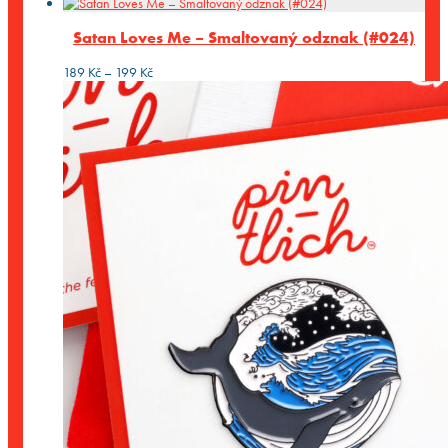
Satan Loves Me – Smaltovaný odznak (#024)
Rozpětí
189
Kč
–
199
Kč
cen:
189 Kč
až
199 Kč