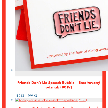
Friends Don’t Lie Speech Bubble – Smaltovaný
odznak (#019)
Rozpětí
189
Kč
–
199
Kč
cen:
189 Kč