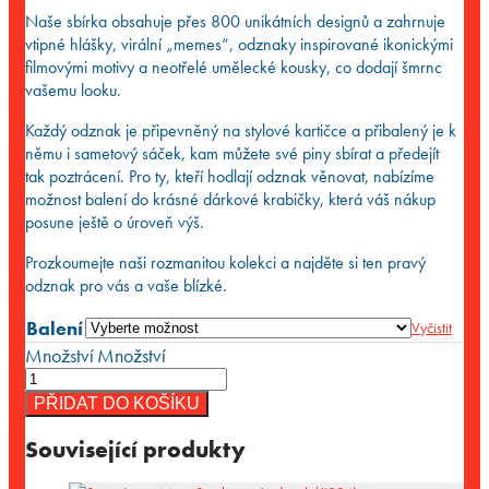
Naše sbírka obsahuje přes 800 unikátních designů a zahrnuje
vtipné hlášky, virální „memes“, odznaky inspirované ikonickými
filmovými motivy a neotřelé umělecké kousky, co dodají šmrnc
vašemu looku.
Každý odznak je připevněný na stylové kartičce a přibalený je k
němu i sametový sáček, kam můžete své piny sbírat a předejít
tak poztrácení. Pro ty, kteří hodlají odznak věnovat, nabízíme
možnost balení do krásné dárkové krabičky, která váš nákup
posune ještě o úroveň výš.
Prozkoumejte naši rozmanitou kolekci a najděte si ten pravý
odznak pro vás a vaše blízké.
Balení
Vyčistit
Množství
Množství
PŘIDAT DO KOŠÍKU
Související produkty