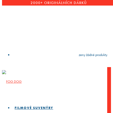
2000+ ORIGINÁLNÍCH DÁRKŮ
VYČISTIT
press
Enter
to search
Výsledky vyhledávání:
Nebyly nalezeny žádné produkty.
FILMOVÉ SUVENÝRY