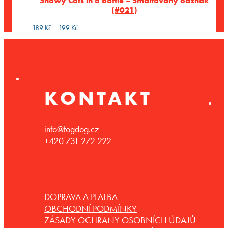
Snowy Cats in a Bottle – Smaltovaný odznak
až
(#021)
199 Kč
Rozpětí
189
Kč
–
199
Kč
cen:
189 Kč
až
199 Kč
KONTAKT
info@fogdog.cz
+420 731 272 222
DOPRAVA A PLATBA
OBCHODNÍ PODMÍNKY
ZÁSADY OCHRANY OSOBNÍCH ÚDAJŮ