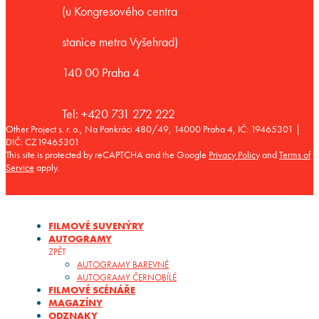
(u Kongresového centra
stanice metra Vyšehrad)
140 00 Praha 4
Tel: +420 731 272 222
Other Project s. r. o., Na Pankráci 480/49, 14000 Praha 4, IČ: 19465301 |
DIČ: CZ19465301
This site is protected by reCAPTCHA and the Google
Privacy Policy
and
Terms of
Service
apply.
FILMOVÉ SUVENÝRY
AUTOGRAMY
ZPĚT
AUTOGRAMY BAREVNÉ
AUTOGRAMY ČERNOBÍLÉ
FILMOVÉ SCÉNÁŘE
MAGAZÍNY
ODZNAKY