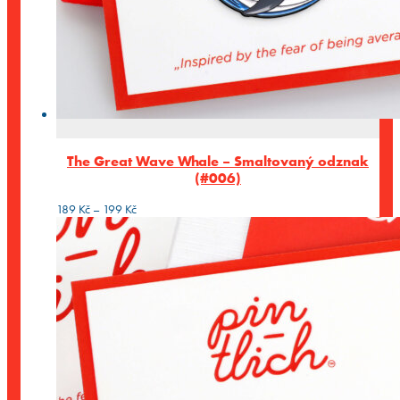
The Great Wave Whale – Smaltovaný odznak
(#006)
Rozpětí
189
Kč
–
199
Kč
cen:
189 Kč
až
199 Kč