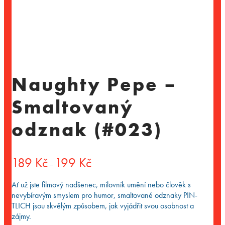
Naughty Pepe –
Smaltovaný
odznak (#023)
Rozpětí
189
Kč
199
Kč
–
cen:
189 Kč
Ať už jste filmový nadšenec, milovník umění nebo člověk s
až
nevybíravým smyslem pro humor, smaltované odznaky PIN-
199 Kč
TLICH jsou skvělým způsobem, jak vyjádřit svou osobnost a
zájmy.