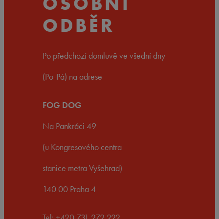
OSOBNÍ
ODBĚR
Po předchozí domluvě ve všední dny
(Po-Pá) na adrese
FOG DOG
Na Pankráci 49
(u Kongresového centra
stanice metra Vyšehrad)
140 00 Praha 4
Tel: +420 731 272 222