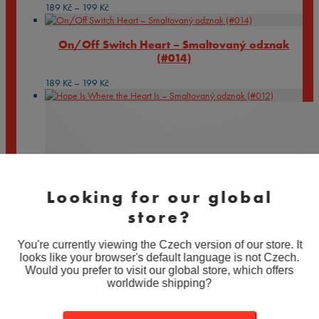
Rozpětí
189
Kč
–
199
Kč
cen:
189 Kč
On/Off Switch Heart – Smaltovaný odznak
až
(#014)
199 Kč
Rozpětí
189
Kč
–
199
Kč
cen:
189 Kč
až
199 Kč
Looking for our global
store?
You're currently viewing the Czech version of our store. It
looks like your browser's default language is not Czech.
Would you prefer to visit our global store, which offers
worldwide shipping?