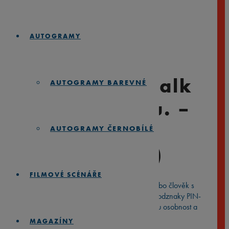
AUTOGRAMY
My Cat and I Talk
AUTOGRAMY BAREVNÉ
Shit About You. –
Smaltovaný
AUTOGRAMY ČERNOBÍLÉ
odznak (#747)
FILMOVÉ SCÉNÁŘE
Ať už jste filmový nadšenec, milovník umění nebo člověk s
nevybíravým smyslem pro humor, smaltované odznaky PIN-
TLICH jsou skvělým způsobem, jak vyjádřit svou osobnost a
zájmy.
MAGAZÍNY