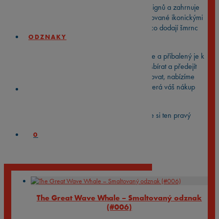
Naše sbírka obsahuje přes 800 unikátních designů a zahrnuje
vtipné hlášky, virální „memes“, odznaky inspirované ikonickými
filmovými motivy a neotřelé umělecké kousky, co dodají šmrnc
vašemu looku.
ODZNAKY
Každý odznak je připevněný na stylové kartičce a přibalený je k
němu i sametový sáček, kam můžete své piny sbírat a předejít
tak poztrácení. Pro ty, kteří hodlají odznak věnovat, nabízíme
možnost balení do krásné dárkové krabičky, která váš nákup
posune ještě o úroveň výš.
Prozkoumejte naši rozmanitou kolekci a najděte si ten pravý
odznak pro vás a vaše blízké.
0
Tento produkt je momentálně nedostupný.
Související produkty
The Great Wave Whale – Smaltovaný odznak
(#006)