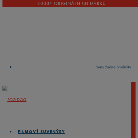
2000+ ORIGINÁLNÍCH DÁRKŮ
VYČISTIT
press
Enter
to search
Výsledky vyhledávání:
Nebyly nalezeny žádné produkty.
FILMOVÉ SUVENÝRY