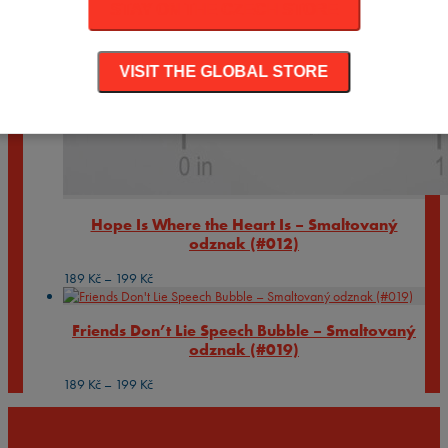
STAY ON THE CZECH STORE
VISIT THE GLOBAL STORE
Hope Is Where the Heart Is – Smaltovaný
odznak (#012)
Rozpětí
189
Kč
–
199
Kč
cen:
189 Kč
Friends Don’t Lie Speech Bubble – Smaltovaný
až
odznak (#019)
199 Kč
Rozpětí
189
Kč
–
199
Kč
cen:
189 Kč
až