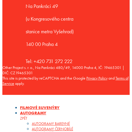
Na Pankráci 49
(u Kongresového centra
stanice metra Vyšehrad)
140 00 Praha 4
Tel: +420 731 272 222
Other Project s. r. o., Na Pankráci 480/49, 14000 Praha 4, IČ: 19465301 |
DIČ: CZ19465301
This site is protected by reCAPTCHA and the Google
Privacy Policy
and
Terms of
Service
apply.
FILMOVÉ SUVENÝRY
AUTOGRAMY
ZPĚT
AUTOGRAMY BAREVNÉ
AUTOGRAMY ČERNOBÍLÉ