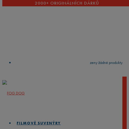
2000+ ORIGINÁLNÍCH DÁRKŮ
VYČISTIT
press
Enter
to search
Výsledky vyhledávání:
Nebyly nalezeny žádné produkty.
FILMOVÉ SUVENÝRY