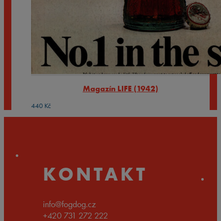
Magazín LIFE (1942)
440
Kč
KONTAKT
info@fogdog.cz
+420 731 272 222