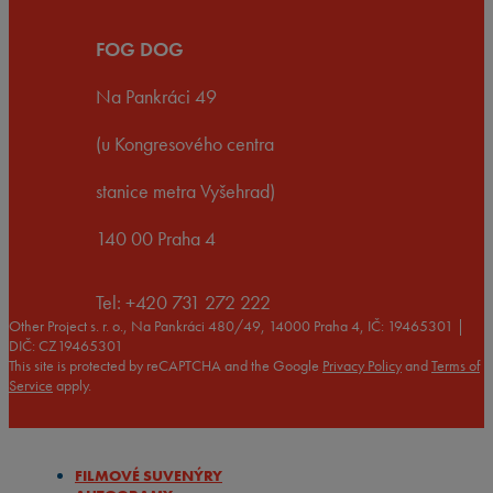
FOG DOG
Na Pankráci 49
(u Kongresového centra
stanice metra Vyšehrad)
140 00 Praha 4
Tel: +420 731 272 222
Other Project s. r. o., Na Pankráci 480/49, 14000 Praha 4, IČ: 19465301 |
DIČ: CZ19465301
This site is protected by reCAPTCHA and the Google
Privacy Policy
and
Terms of
Service
apply.
FILMOVÉ SUVENÝRY