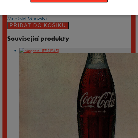
je pro představu, na co všechno se můžete při pročítání
magazínů LIFE těšit, nemusejí být však konkrétně z tohoto vydání.
Množství
Množství
PŘIDAT DO KOŠÍKU
Související produkty