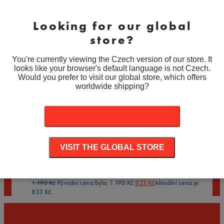
Vzkaz pro obdarovaného
Zbývá
znaků:
200
/200
Looking for our global
902
Kč
Celkem k platbě:
store?
Množství
Množství
PŘIDAT DO KOŠÍKU
You're currently viewing the Czech version of our store. It
looks like your browser's default language is not Czech.
Související produkty
Would you prefer to visit our global store, which offers
worldwide shipping?
-
30
%
Nick Nolte & Albert Brooks – autogram
STAY ON THE CZECH STORE
1.190
Kč
Původní cena byla: 1.190 Kč.
833
Kč
Aktuální cena je:
833 Kč.
VISIT THE GLOBAL STORE
-
30
%
Matthew Lillard – autogram
1.190
Kč
Původní cena byla: 1.190 Kč.
833
Kč
Aktuální cena je:
833 Kč.