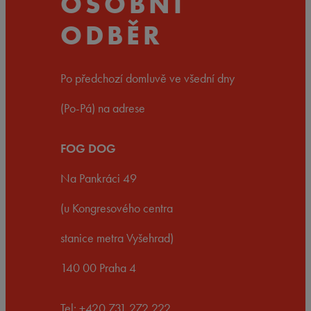
OSOBNÍ
ODBĚR
Po předchozí domluvě ve všední dny
(Po-Pá) na adrese
FOG DOG
Na Pankráci 49
(u Kongresového centra
stanice metra Vyšehrad)
140 00 Praha 4
Tel: +420 731 272 222