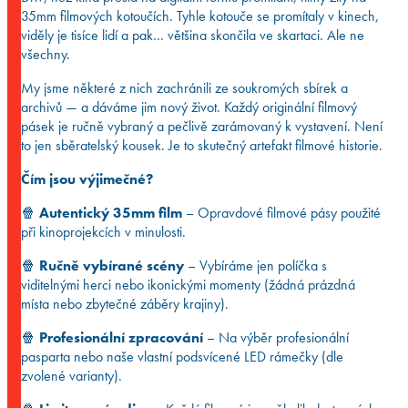
35mm filmových kotoučích. Tyhle kotouče se promítaly v kinech,
viděly je tisíce lidí a pak… většina skončila ve skartaci. Ale ne
všechny.
My jsme některé z nich zachránili ze soukromých sbírek a
archivů — a dáváme jim nový život. Každý originální filmový
pásek je ručně vybraný a pečlivě zarámovaný k vystavení. Není
to jen sběratelský kousek. Je to skutečný artefakt filmové historie.
Čím jsou výjimečné?
🍿
Autentický 35mm film
– Opravdové filmové pásy použité
při kinoprojekcích v minulosti.
🍿
Ručně vybírané scény
– Vybíráme jen políčka s
viditelnými herci nebo ikonickými momenty (žádná prázdná
místa nebo zbytečné záběry krajiny).
🍿
Profesionální zpracování
– Na výběr profesionální
pasparta nebo naše vlastní podsvícené LED rámečky (dle
zvolené varianty).