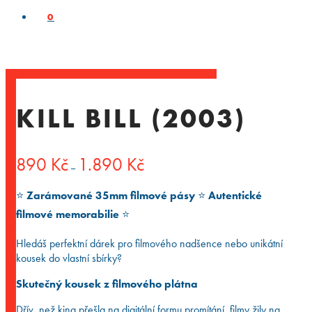
0
KILL BILL (2003)
Rozpětí
890
Kč
1.890
Kč
–
cen:
890 Kč
⭐️
Zarámované 35mm filmové pásy
⭐️
Autentické
až
1.890 Kč
filmové memorabilie
⭐️
Hledáš perfektní dárek pro filmového nadšence nebo unikátní
kousek do vlastní sbírky?
Skutečný kousek z filmového plátna
Dřív, než kina přešla na digitální formu promítání, filmy žily na