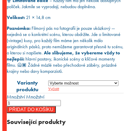
🍿
Limitované edice
– Každý film má jen několik dostupných
políček. Jakmile se vyprodají, nebudou doplněna.
Velikost:
21 × 14,8 cm
Poznámka:
Filmový pás na fotografii je pouze ukázkový —
nejedná se o konkrétní scénu, kterou obdržíte. Jde o limitované
(vintage) kusy, pro každý film máme jen několik málo
originálních pásků, proto nemůžeme garantovat přesně tu scénu,
o kterou si napíšete.
Ale slibujeme, že vybereme vždy to
nejlepší:
hlavní postavy, ikonické scény a klíčové momenty
filmu. 🙅🏾 Žádné mázlé nebo přechodové záběry, prázdné
krajiny nebo davy komparzistů.
Varianty
produktu
Vyčistit
Množství
Množství
PŘIDAT DO KOŠÍKU
Související produkty