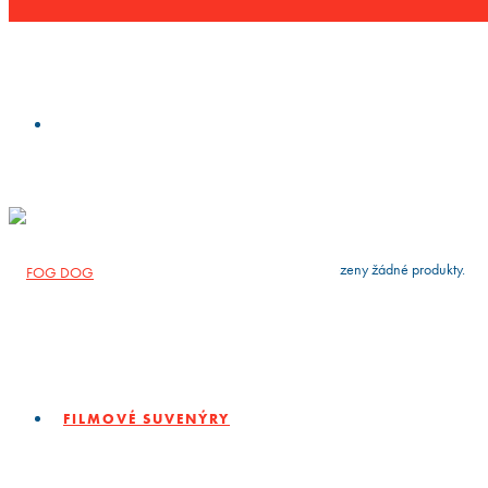
VYČISTIT
press
Enter
to search
Výsledky vyhledávání:
Nebyly nalezeny žádné produkty.
FILMOVÉ SUVENÝRY