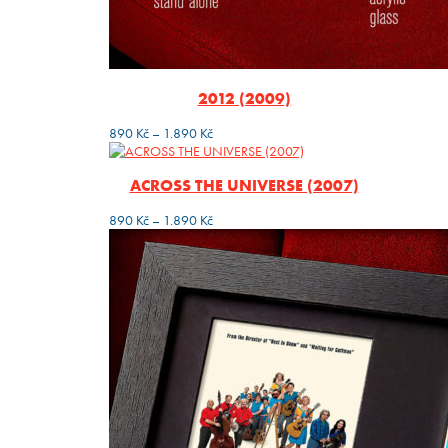
2012 (2009)
Rozpětí
890
Kč
–
1.890
Kč
cen:
890 Kč
ACROSS THE UNIVERSE (2007)
až
1.890 Kč
Rozpětí
890
Kč
–
1.890
Kč
cen:
890 Kč
až
1.890 Kč