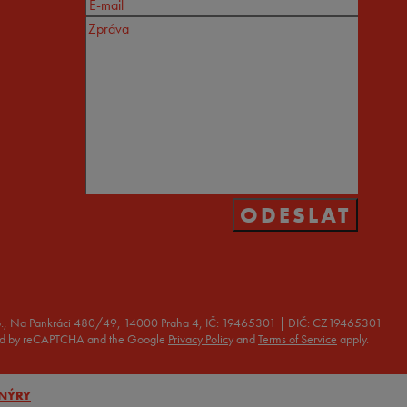
r. o., Na Pankráci 480/49, 14000 Praha 4, IČ: 19465301 | DIČ: CZ19465301
ected by reCAPTCHA and the Google
Privacy Policy
and
Terms of Service
apply.
ENÝRY