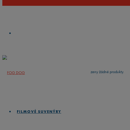
VYČISTIT
press
Enter
to search
Výsledky vyhledávání:
Nebyly nalezeny žádné produkty.
FILMOVÉ SUVENÝRY