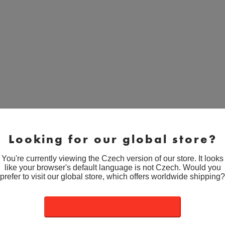
Looking for our global store?
On/Off Switch Heart – Smaltovaný
odznak (#014)
You're currently viewing the Czech version of our store. It looks
like your browser's default language is not Czech. Would you
Rozpětí
189
Kč
–
199
Kč
prefer to visit our global store, which offers worldwide shipping?
cen:
189 Kč
až
Girls Just Wanna Have Fun –
STAY ON THE CZECH STORE
199 Kč
Smaltovaný odznak (#016)