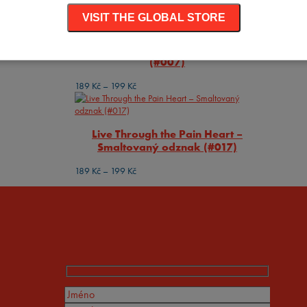
Rozpětí
189
Kč
–
199
Kč
VISIT THE GLOBAL STORE
cen:
189 Kč
Hanging Cat – Smaltovaný odznak
až
(#007)
199 Kč
Rozpětí
189
Kč
–
199
Kč
cen:
189 Kč
až
Live Through the Pain Heart –
199 Kč
Smaltovaný odznak (#017)
Rozpětí
189
Kč
–
199
Kč
cen:
189 Kč
až
199 Kč