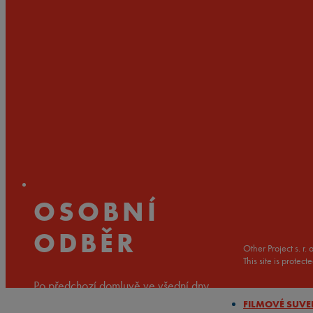
OSOBNÍ
ODBĚR
Other Project s. 
This site is prot
Po předchozí domluvě ve všední dny
FILMOVÉ SUV