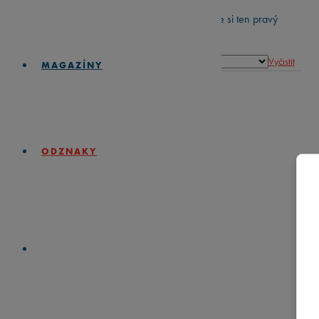
Prozkoumejte naši rozmanitou kolekci a najděte si ten pravý
odznak pro vás a vaše blízké.
Balení
Vyčistit
MAGAZÍNY
Množství
Množství
PŘIDAT DO KOŠÍKU
Související produkty
ODZNAKY