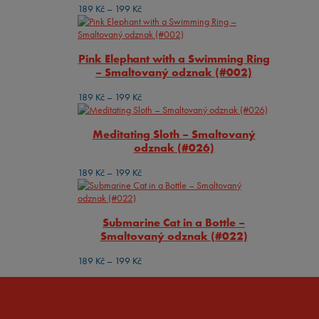
Rozpětí
189
Kč
–
199
Kč
cen:
189 Kč
až
Pink Elephant with a Swimming Ring
199 Kč
– Smaltovaný odznak (#002)
Rozpětí
189
Kč
–
199
Kč
cen:
189 Kč
Meditating Sloth – Smaltovaný
až
odznak (#026)
199 Kč
Rozpětí
189
Kč
–
199
Kč
cen:
189 Kč
až
Submarine Cat in a Bottle –
199 Kč
Smaltovaný odznak (#022)
Rozpětí
189
Kč
–
199
Kč
cen:
189 Kč
až
199 Kč