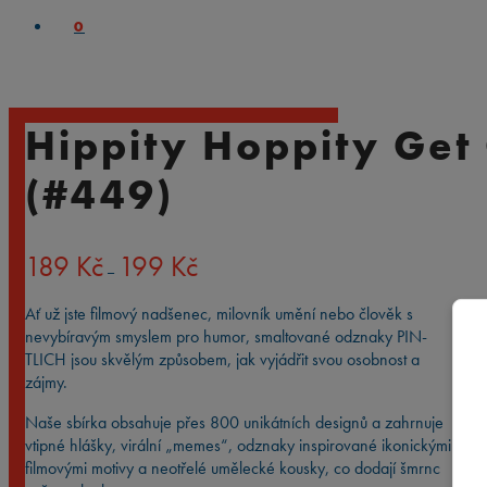
0
Hippity Hoppity Get
(#449)
Rozpětí
189
Kč
199
Kč
–
cen:
189 Kč
Ať už jste filmový nadšenec, milovník umění nebo člověk s
až
nevybíravým smyslem pro humor, smaltované odznaky PIN-
199 Kč
TLICH jsou skvělým způsobem, jak vyjádřit svou osobnost a
zájmy.
Naše sbírka obsahuje přes 800 unikátních designů a zahrnuje
vtipné hlášky, virální „memes“, odznaky inspirované ikonickými
filmovými motivy a neotřelé umělecké kousky, co dodají šmrnc