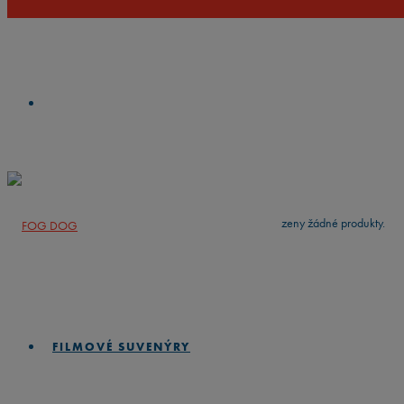
VYČISTIT
press
Enter
to search
Výsledky vyhledávání:
Nebyly nalezeny žádné produkty.
FILMOVÉ SUVENÝRY