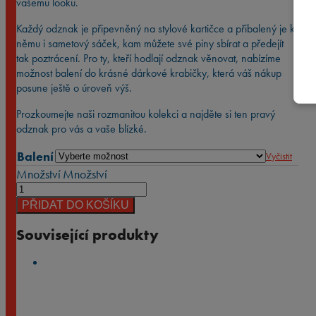
vašemu looku.
Každý odznak je připevněný na stylové kartičce a přibalený je k
němu i sametový sáček, kam můžete své piny sbírat a předejít
tak poztrácení. Pro ty, kteří hodlají odznak věnovat, nabízíme
možnost balení do krásné dárkové krabičky, která váš nákup
posune ještě o úroveň výš.
Prozkoumejte naši rozmanitou kolekci a najděte si ten pravý
odznak pro vás a vaše blízké.
Balení
Vyčistit
Množství
Množství
PŘIDAT DO KOŠÍKU
Související produkty