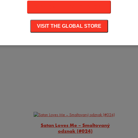
STAY ON THE CZECH STORE
VISIT THE GLOBAL STORE
Satan Loves Me – Smaltovaný
odznak (#024)