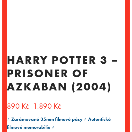
HARRY POTTER 3 –
PRISONER OF
AZKABAN (2004)
Rozpětí
890
Kč
1.890
Kč
–
cen:
890 Kč
⭐️
Zarámované 35mm filmové pásy
⭐️
Autentické
až
1.890 Kč
filmové memorabilie
⭐️