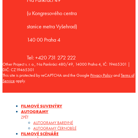
(u Kongresového centra
stanice metra Vyšehrad)
140 00 Praha 4
Tel: +420 731 272 222
Other Project s. r. o., Na Pankráci 480/49, 14000 Praha 4, IČ: 19465301 |
DIČ: CZ19465301
This site is protected by reCAPTCHA and the Google
Privacy Policy
and
Terms of
Service
apply.
FILMOVÉ SUVENÝRY
AUTOGRAMY
ZPĚT
AUTOGRAMY BAREVNÉ
AUTOGRAMY ČERNOBÍLÉ
FILMOVÉ SCÉNÁŘE