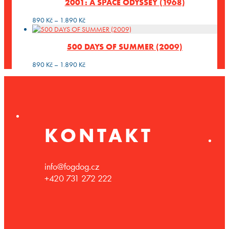
2001: A SPACE ODYSSEY (1968)
Rozpětí
890
Kč
–
1.890
Kč
cen:
890 Kč
500 DAYS OF SUMMER (2009)
až
1.890 Kč
Rozpětí
890
Kč
–
1.890
Kč
cen:
890 Kč
až
1.890 Kč
KONTAKT
info@fogdog.cz
+420 731 272 222