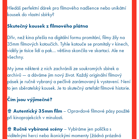
Hledáš perfektní dárek pro filmového nadšence nebo unikátní
kousek do vlastní sbírky?
Skutečný kousek z filmového plátna
Dřív, než kina přešla na digitální formu promítání, filmy žily na
35mm filmových kotoučích. Tyhle kotouče se promítaly v kinech,
viděly je tisíce lidí a pak… většina skončila ve skartaci. Ale ne
všechny.
My jsme některé z nich zachránili ze soukromých sbírek a
archivů — a dáváme jim nový život. Každý originální filmový
pásek je ručně vybraný a pečlivě zarámovaný k vystavení. Není
to jen sběratelský kousek. Je to skutečný artefakt filmové historie.
Čím jsou výjimečné?
🍿
Autentický 35mm film
– Opravdové filmové pásy použité
při kinoprojekcích v minulosti.
🍿
Ručně vybírané scény
– Vybíráme jen políčka s
viditelnými herci nebo ikonickými momenty (žádná prázdná