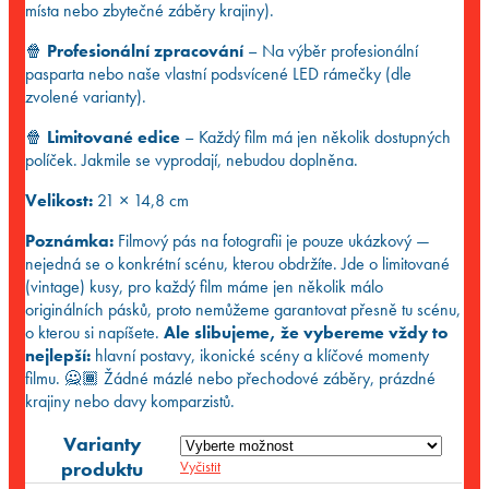
místa nebo zbytečné záběry krajiny).
🍿
Profesionální zpracování
– Na výběr profesionální
pasparta nebo naše vlastní podsvícené LED rámečky (dle
zvolené varianty).
🍿
Limitované edice
– Každý film má jen několik dostupných
políček. Jakmile se vyprodají, nebudou doplněna.
Velikost:
21 × 14,8 cm
Poznámka:
Filmový pás na fotografii je pouze ukázkový —
nejedná se o konkrétní scénu, kterou obdržíte. Jde o limitované
(vintage) kusy, pro každý film máme jen několik málo
originálních pásků, proto nemůžeme garantovat přesně tu scénu,
o kterou si napíšete.
Ale slibujeme, že vybereme vždy to
nejlepší:
hlavní postavy, ikonické scény a klíčové momenty
filmu. 🙅🏾 Žádné mázlé nebo přechodové záběry, prázdné
krajiny nebo davy komparzistů.
Varianty
produktu
Vyčistit