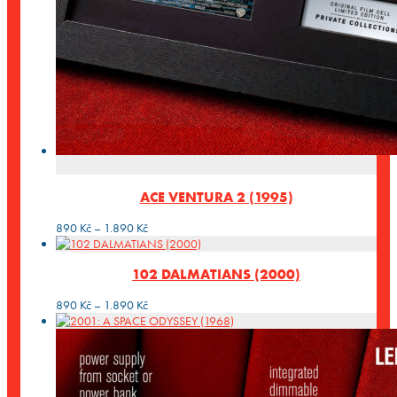
ACE VENTURA 2 (1995)
Rozpětí
890
Kč
–
1.890
Kč
cen:
890 Kč
102 DALMATIANS (2000)
až
1.890 Kč
Rozpětí
890
Kč
–
1.890
Kč
cen:
890 Kč
až
1.890 Kč