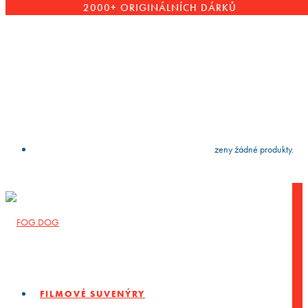
2000+ ORIGINÁLNÍCH DÁRKŮ
VYČISTIT
press
Enter
to search
Výsledky vyhledávání:
Nebyly nalezeny žádné produkty.
FILMOVÉ SUVENÝRY