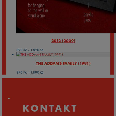
2012 (2009)
Rozpětí
890
Kč
–
1.890
Kč
cen:
890 Kč
THE ADDAMS FAMILY (1991)
až
1.890 Kč
Rozpětí
890
Kč
–
1.890
Kč
cen:
890 Kč
až
1.890 Kč
KONTAKT