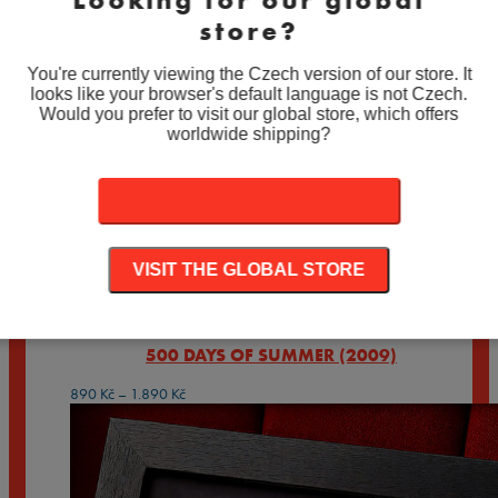
o kterou si napíšete.
Ale slibujeme, že vybereme vždy to
store?
nejlepší:
hlavní postavy, ikonické scény a klíčové momenty
filmu. 🙅🏾 Žádné mázlé nebo přechodové záběry, prázdné
You're currently viewing the Czech version of our store. It
krajiny nebo davy komparzistů.
looks like your browser's default language is not Czech.
Would you prefer to visit our global store, which offers
Varianty
worldwide shipping?
produktu
Vyčistit
Množství
Množství
STAY ON THE CZECH STORE
PŘIDAT DO KOŠÍKU
Související produkty
VISIT THE GLOBAL STORE
500 DAYS OF SUMMER (2009)
Rozpětí
890
Kč
–
1.890
Kč
cen:
890 Kč
až
1.890 Kč