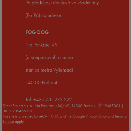
Po předchozí domluvě ve všední dny
(Po-Pá) na adrese
FOG DOG
Na Pankráci 49
(u Kongresového centra
stanice metra Vyšehrad)
140 00 Praha 4
Tel: +420 731 272 222
Other Project s. r. o., Na Pankráci 480/49, 14000 Praha 4, IČ: 19465301 |
DIČ: CZ19465301
This site is protected by reCAPTCHA and the Google
Privacy Policy
and
Terms of
Service
apply.