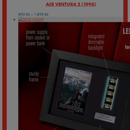
ACE VENTURA 2 (1995)
Rozpětí
890
Kč
–
1.890
Kč
cen:
890 Kč
až
1.890 Kč