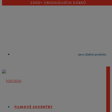
2000+ ORIGINÁLNÍCH DÁRKŮ
VYČISTIT
press
Enter
to search
Výsledky vyhledávání:
Nebyly nalezeny žádné produkty.
FILMOVÉ SUVENÝRY