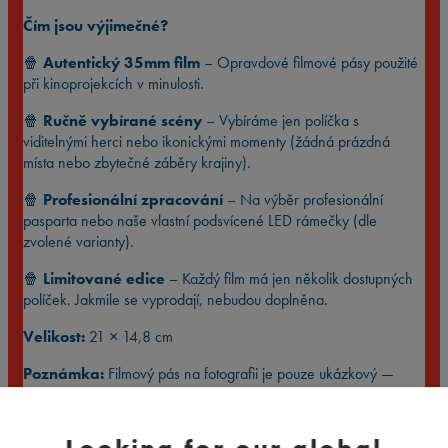
Čím jsou výjimečné?
🍿
Autentický 35mm film
– Opravdové filmové pásy použité
při kinoprojekcích v minulosti.
🍿
Ručně vybírané scény
– Vybíráme jen políčka s
viditelnými herci nebo ikonickými momenty (žádná prázdná
místa nebo zbytečné záběry krajiny).
🍿
Profesionální zpracování
– Na výběr profesionální
pasparta nebo naše vlastní podsvícené LED rámečky (dle
zvolené varianty).
🍿
Limitované edice
– Každý film má jen několik dostupných
políček. Jakmile se vyprodají, nebudou doplněna.
Velikost:
21 × 14,8 cm
Poznámka:
Filmový pás na fotografii je pouze ukázkový —
nejedná se o konkrétní scénu, kterou obdržíte. Jde o limitované
(vintage) kusy, pro každý film máme jen několik málo
originálních pásků, proto nemůžeme garantovat přesně tu scénu,
Looking for our global