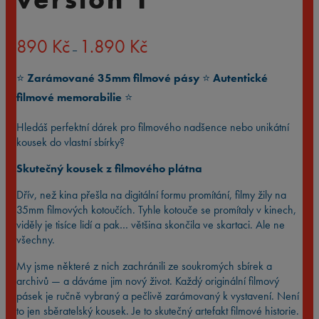
Rozpětí
890
Kč
1.890
Kč
–
cen:
890 Kč
⭐️
Zarámované 35mm filmové pásy
⭐️
Autentické
až
1.890 Kč
filmové memorabilie
⭐️
Hledáš perfektní dárek pro filmového nadšence nebo unikátní
kousek do vlastní sbírky?
Skutečný kousek z filmového plátna
Dřív, než kina přešla na digitální formu promítání, filmy žily na
35mm filmových kotoučích. Tyhle kotouče se promítaly v kinech,
viděly je tisíce lidí a pak… většina skončila ve skartaci. Ale ne
všechny.
My jsme některé z nich zachránili ze soukromých sbírek a
archivů — a dáváme jim nový život. Každý originální filmový
pásek je ručně vybraný a pečlivě zarámovaný k vystavení. Není
to jen sběratelský kousek. Je to skutečný artefakt filmové historie.