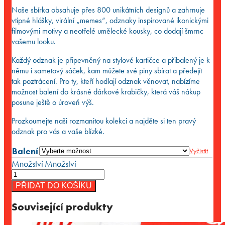
Naše sbírka obsahuje přes 800 unikátních designů a zahrnuje
vtipné hlášky, virální „memes“, odznaky inspirované ikonickými
filmovými motivy a neotřelé umělecké kousky, co dodají šmrnc
vašemu looku.
Každý odznak je připevněný na stylové kartičce a přibalený je k
němu i sametový sáček, kam můžete své piny sbírat a předejít
tak poztrácení. Pro ty, kteří hodlají odznak věnovat, nabízíme
možnost balení do krásné dárkové krabičky, která váš nákup
posune ještě o úroveň výš.
Prozkoumejte naši rozmanitou kolekci a najděte si ten pravý
odznak pro vás a vaše blízké.
Balení
Vyčistit
Množství
Množství
PŘIDAT DO KOŠÍKU
Související produkty