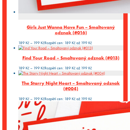
Girls Just Wanna Have Fun – Smaltovaný
odznak (#016)
189
Kč
–
199
Kč
Rozpětí cen: 189 Kč až 199 Kč
Find Your Road – Smaltovaný odznak (#013)
189
Kč
–
199
Kč
Rozpětí cen: 189 Kč až 199 Kč
The Starry Night Heart – Smaltovaný odznak
(#004)
189
Kč
–
199
Kč
Rozpětí cen: 189 Kč až 199 Kč