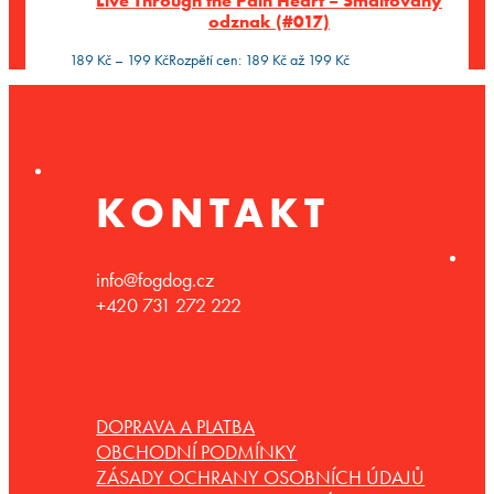
Live Through the Pain Heart – Smaltovaný
odznak (#017)
189
Kč
–
199
Kč
Rozpětí cen: 189 Kč až 199 Kč
KONTAKT
info@fogdog.cz
+420 731 272 222
DOPRAVA A PLATBA
OBCHODNÍ PODMÍNKY
ZÁSADY OCHRANY OSOBNÍCH ÚDAJŮ