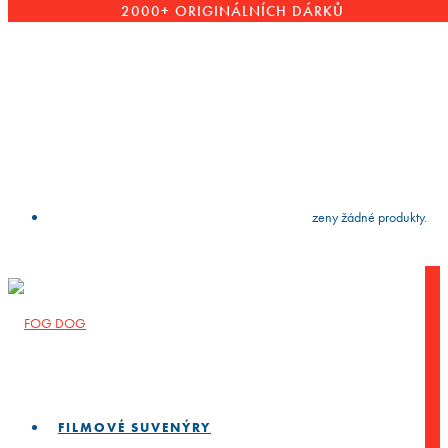
2000+ ORIGINÁLNÍCH DÁRKŮ
VYČISTIT
press
Enter
to search
Výsledky vyhledávání:
Nebyly nalezeny žádné produkty.
FILMOVÉ SUVENÝRY