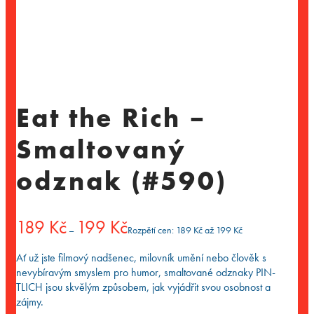
Eat the Rich –
Smaltovaný
odznak (#590)
189
Kč
199
Kč
–
Rozpětí cen: 189 Kč až 199 Kč
Ať už jste filmový nadšenec, milovník umění nebo člověk s
nevybíravým smyslem pro humor, smaltované odznaky PIN-
TLICH jsou skvělým způsobem, jak vyjádřit svou osobnost a
zájmy.