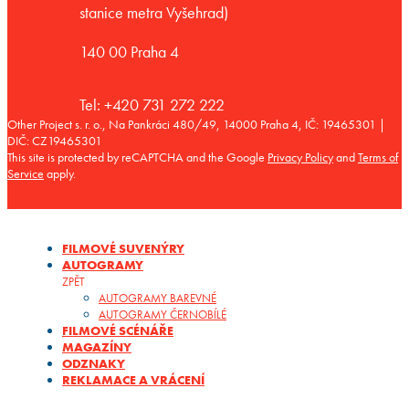
stanice metra Vyšehrad)
140 00 Praha 4
Tel: +420 731 272 222
Other Project s. r. o., Na Pankráci 480/49, 14000 Praha 4, IČ: 19465301 |
DIČ: CZ19465301
This site is protected by reCAPTCHA and the Google
Privacy Policy
and
Terms of
Service
apply.
FILMOVÉ SUVENÝRY
AUTOGRAMY
ZPĚT
AUTOGRAMY BAREVNÉ
AUTOGRAMY ČERNOBÍLÉ
FILMOVÉ SCÉNÁŘE
MAGAZÍNY
ODZNAKY
REKLAMACE A VRÁCENÍ