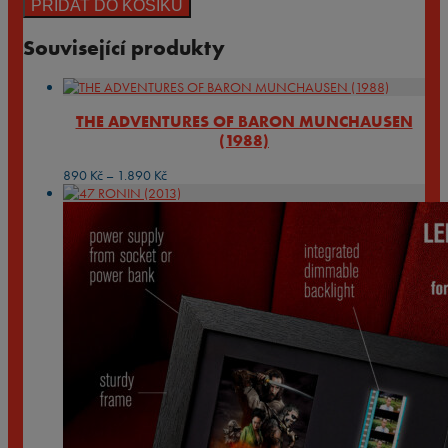
PŘIDAT DO KOŠÍKU
Související produkty
THE ADVENTURES OF BARON MUNCHAUSEN
(1988)
Rozpětí
890
Kč
–
1.890
Kč
cen:
890 Kč
až
1.890 Kč