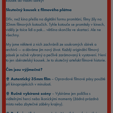
kousek do vlastní sbírky?
Skutečný kousek z filmového plátna
Dřív, než kina přešla na digitální formu promítání, filmy žily na
35mm filmových kotoučích. Tyhle kotouče se promítaly v kinech,
viděly je tisíce lidí a pak… většina skončila ve skartaci. Ale ne
všechny.
My jsme některé z nich zachránili ze soukromých sbírek a
archivů — a dáváme jim nový život. Každý originální filmový
pásek je ručně vybraný a pečlivě zarámovaný k vystavení. Není
to jen sběratelský kousek. Je to skutečný artefakt filmové historie.
Čím jsou výjimečné?
🍿
Autentický 35mm film
– Opravdové filmové pásy použité
při kinoprojekcích v minulosti.
🍿
Ručně vybírané scény
– Vybíráme jen políčka s
viditelnými herci nebo ikonickými momenty (žádná prázdná
místa nebo zbytečné záběry krajiny).