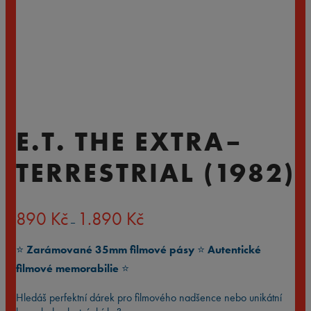
E.T. THE EXTRA–
TERRESTRIAL (1982)
Rozpětí
890
Kč
1.890
Kč
–
cen:
890 Kč
⭐️
Zarámované 35mm filmové pásy
⭐️
Autentické
až
1.890 Kč
filmové memorabilie
⭐️
Hledáš perfektní dárek pro filmového nadšence nebo unikátní