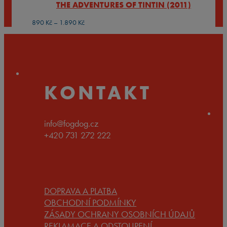
THE ADVENTURES OF TINTIN (2011)
až
1.890 Kč
Rozpětí
890
Kč
–
1.890
Kč
cen:
890 Kč
až
1.890 Kč
KONTAKT
info@fogdog.cz
+420 731 272 222
DOPRAVA A PLATBA
OBCHODNÍ PODMÍNKY
ZÁSADY OCHRANY OSOBNÍCH ÚDAJŮ
REKLAMACE A ODSTOUPENÍ