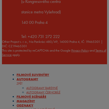
(u Kongresového centra
stanice metra Vyšehrad)
140 00 Praha 4
Tel: +420 731 272 222
Other Project s. r. o., Na Pankráci 480/49, 14000 Praha 4, IČ: 19465301 |
DIČ: CZ19465301
This site is protected by reCAPTCHA and the Google
Privacy Policy
and
Terms of
Service
apply.
FILMOVÉ SUVENÝRY
AUTOGRAMY
ZPĚT
AUTOGRAMY BAREVNÉ
AUTOGRAMY ČERNOBÍLÉ
FILMOVÉ SCÉNÁŘE
MAGAZÍNY
ODZNAKY