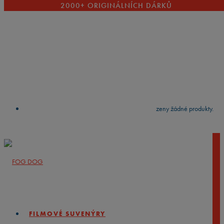
2000+ ORIGINÁLNÍCH DÁRKŮ
VYČISTIT
press
Enter
to search
Výsledky vyhledávání:
Nebyly nalezeny žádné produkty.
FILMOVÉ SUVENÝRY