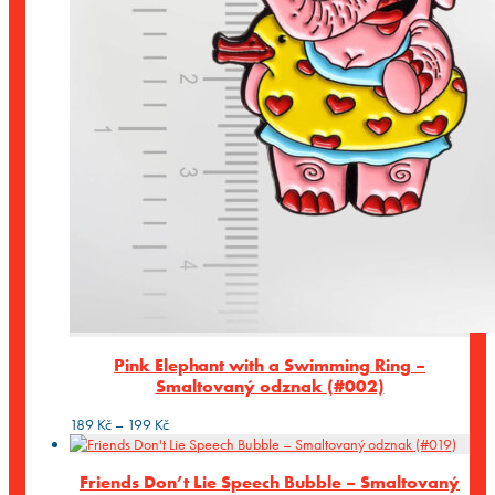
Pink Elephant with a Swimming Ring –
Smaltovaný odznak (#002)
Rozpětí
189
Kč
–
199
Kč
cen:
189 Kč
Friends Don’t Lie Speech Bubble – Smaltovaný
až