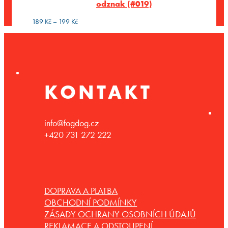
odznak (#019)
199 Kč
Rozpětí
189
Kč
–
199
Kč
cen:
189 Kč
až
199 Kč
KONTAKT
info@fogdog.cz
+420 731 272 222
DOPRAVA A PLATBA
OBCHODNÍ PODMÍNKY
ZÁSADY OCHRANY OSOBNÍCH ÚDAJŮ
REKLAMACE A ODSTOUPENÍ