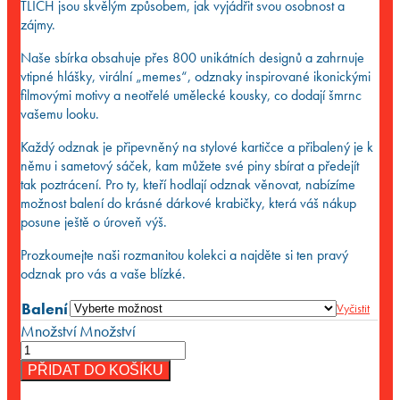
TLICH jsou skvělým způsobem, jak vyjádřit svou osobnost a
zájmy.
Naše sbírka obsahuje přes 800 unikátních designů a zahrnuje
vtipné hlášky, virální „memes“, odznaky inspirované ikonickými
filmovými motivy a neotřelé umělecké kousky, co dodají šmrnc
vašemu looku.
Každý odznak je připevněný na stylové kartičce a přibalený je k
němu i sametový sáček, kam můžete své piny sbírat a předejít
tak poztrácení. Pro ty, kteří hodlají odznak věnovat, nabízíme
možnost balení do krásné dárkové krabičky, která váš nákup
posune ještě o úroveň výš.
Prozkoumejte naši rozmanitou kolekci a najděte si ten pravý
odznak pro vás a vaše blízké.
Balení
Vyčistit
Množství
Množství
PŘIDAT DO KOŠÍKU