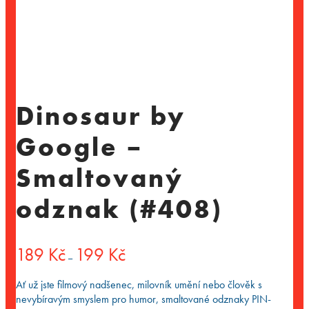
Dinosaur by
Google –
Smaltovaný
odznak (#408)
Rozpětí
189
Kč
199
Kč
–
cen:
189 Kč
Ať už jste filmový nadšenec, milovník umění nebo člověk s
až
nevybíravým smyslem pro humor, smaltované odznaky PIN-
199 Kč