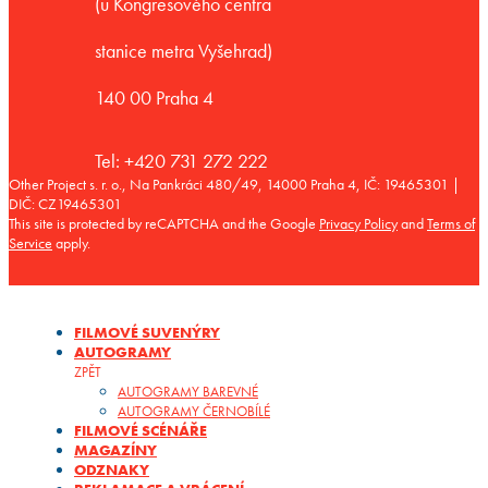
(u Kongresového centra
stanice metra Vyšehrad)
140 00 Praha 4
Tel: +420 731 272 222
Other Project s. r. o., Na Pankráci 480/49, 14000 Praha 4, IČ: 19465301 |
DIČ: CZ19465301
This site is protected by reCAPTCHA and the Google
Privacy Policy
and
Terms of
Service
apply.
FILMOVÉ SUVENÝRY
AUTOGRAMY
ZPĚT
AUTOGRAMY BAREVNÉ
AUTOGRAMY ČERNOBÍLÉ
FILMOVÉ SCÉNÁŘE
MAGAZÍNY
ODZNAKY