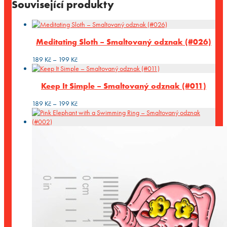
Související produkty
Meditating Sloth – Smaltovaný odznak (#026)
Rozpětí
189
Kč
–
199
Kč
cen:
189 Kč
Keep It Simple – Smaltovaný odznak (#011)
až
199 Kč
Rozpětí
189
Kč
–
199
Kč
cen:
189 Kč
až
199 Kč