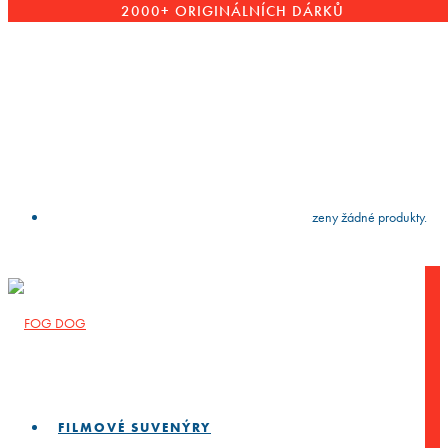
2000+ ORIGINÁLNÍCH DÁRKŮ
VYČISTIT
press
Enter
to search
Výsledky vyhledávání:
Nebyly nalezeny žádné produkty.
FILMOVÉ SUVENÝRY