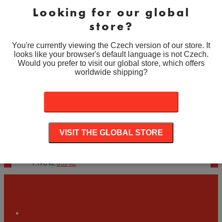
znaků:
200
/200
Looking for our global
902
Kč
Celkem k platbě:
store?
Množství
Množství
You're currently viewing the Czech version of our store. It
PŘIDAT DO KOŠÍKU
looks like your browser's default language is not Czech.
Would you prefer to visit our global store, which offers
Související produkty
worldwide shipping?
-
30
%
Lee Evans – autogram
STAY ON THE CZECH STORE
Původní
Aktuální
1.190
Kč
833
Kč
cena
cena
-
30
%
VISIT THE GLOBAL STORE
byla:
je:
Rene Russo – autogram
1.190 Kč.
833 Kč.
Původní
Aktuální
1.190
Kč
833
Kč
cena
cena
byla:
je:
1.190 Kč.
833 Kč.