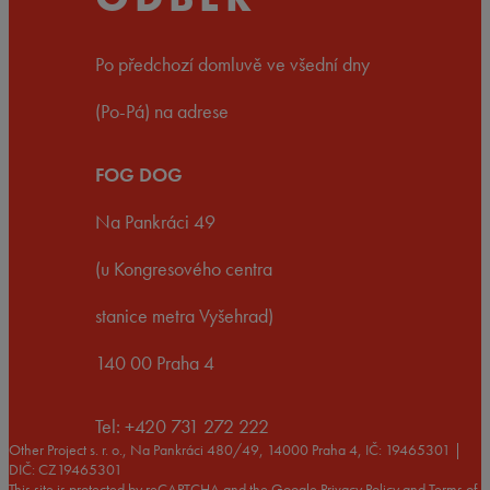
Po předchozí domluvě ve všední dny
(Po-Pá) na adrese
FOG DOG
Na Pankráci 49
(u Kongresového centra
stanice metra Vyšehrad)
140 00 Praha 4
Tel: +420 731 272 222
Other Project s. r. o., Na Pankráci 480/49, 14000 Praha 4, IČ: 19465301 |
DIČ: CZ19465301
This site is protected by reCAPTCHA and the Google
Privacy Policy
and
Terms of