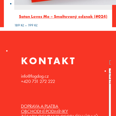
Satan Loves Me – Smaltovaný odznak (#024)
Rozpětí
189
Kč
–
199
Kč
cen:
189 Kč
až
199 Kč
KONTAKT
info@fogdog.cz
+420 731 272 222
DOPRAVA A PLATBA
OBCHODNÍ PODMÍNKY