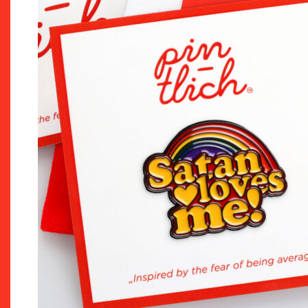
až
199 Kč