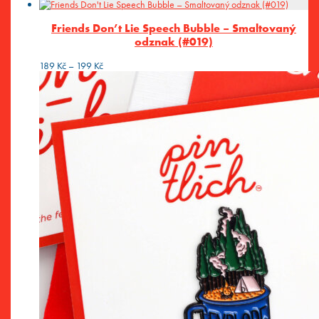
Friends Don’t Lie Speech Bubble – Smaltovaný
odznak (#019)
Rozpětí
189
Kč
–
199
Kč
cen:
189 Kč
až
199 Kč