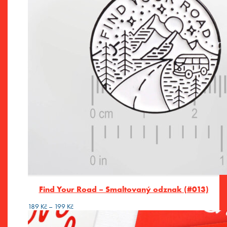
Find Your Road – Smaltovaný odznak (#013)
Rozpětí
189
Kč
–
199
Kč
cen:
189 Kč