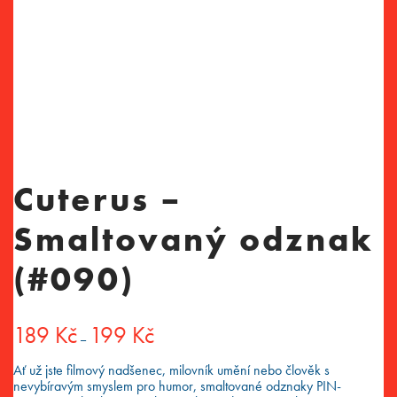
Cuterus –
Smaltovaný odznak
(#090)
189
Kč
199
Kč
Rozpětí
–
cen:
189 Kč
Ať už jste filmový nadšenec, milovník umění nebo člověk s
až
nevybíravým smyslem pro humor, smaltované odznaky PIN-
199 Kč