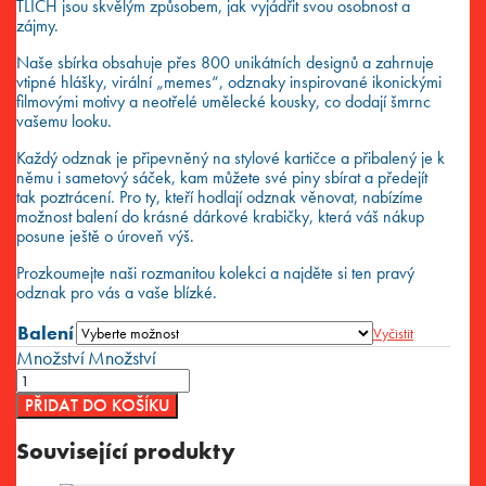
TLICH jsou skvělým způsobem, jak vyjádřit svou osobnost a
zájmy.
Naše sbírka obsahuje přes 800 unikátních designů a zahrnuje
vtipné hlášky, virální „memes“, odznaky inspirované ikonickými
filmovými motivy a neotřelé umělecké kousky, co dodají šmrnc
vašemu looku.
Každý odznak je připevněný na stylové kartičce a přibalený je k
němu i sametový sáček, kam můžete své piny sbírat a předejít
tak poztrácení. Pro ty, kteří hodlají odznak věnovat, nabízíme
možnost balení do krásné dárkové krabičky, která váš nákup
posune ještě o úroveň výš.
Prozkoumejte naši rozmanitou kolekci a najděte si ten pravý
odznak pro vás a vaše blízké.
Balení
Vyčistit
Množství
Množství
PŘIDAT DO KOŠÍKU
Související produkty