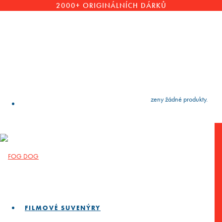
2000+ ORIGINÁLNÍCH DÁRKŮ
VYČISTIT
press
Enter
to search
Výsledky vyhledávání:
Nebyly nalezeny žádné produkty.
FILMOVÉ SUVENÝRY