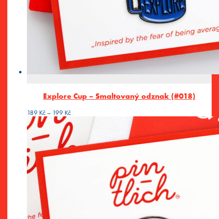
Explore Cup – Smaltovaný odznak (#018)
Rozpětí
189
Kč
–
199
Kč
cen:
189 Kč
až
199 Kč