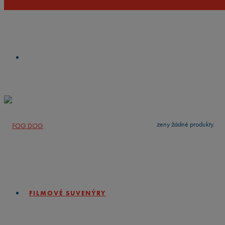
VYČISTIT
press
Enter
to search
Výsledky vyhledávání:
Nebyly nalezeny žádné produkty.
FILMOVÉ SUVENÝRY