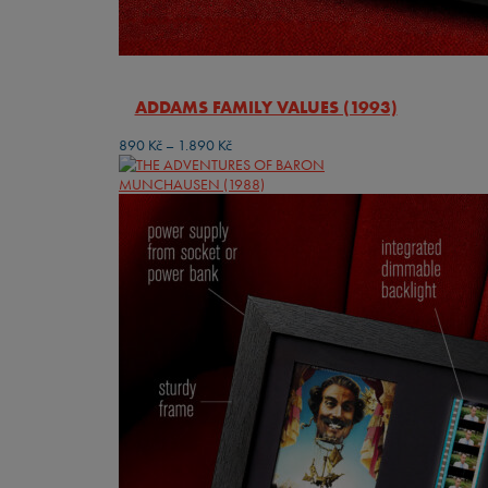
ADDAMS FAMILY VALUES (1993)
Rozpětí
890
Kč
–
1.890
Kč
cen:
890 Kč
až
1.890 Kč