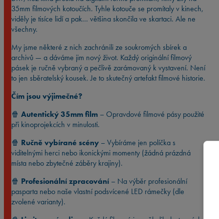
35mm filmových kotoučích. Tyhle kotouče se promítaly v kinech,
viděly je tisíce lidí a pak… většina skončila ve skartaci. Ale ne
všechny.
My jsme některé z nich zachránili ze soukromých sbírek a
archivů — a dáváme jim nový život. Každý originální filmový
pásek je ručně vybraný a pečlivě zarámovaný k vystavení. Není
to jen sběratelský kousek. Je to skutečný artefakt filmové historie.
Čím jsou výjimečné?
🍿
Autentický 35mm film
– Opravdové filmové pásy použité
při kinoprojekcích v minulosti.
🍿
Ručně vybírané scény
– Vybíráme jen políčka s
viditelnými herci nebo ikonickými momenty (žádná prázdná
místa nebo zbytečné záběry krajiny).
🍿
Profesionální zpracování
– Na výběr profesionální
pasparta nebo naše vlastní podsvícené LED rámečky (dle
zvolené varianty).