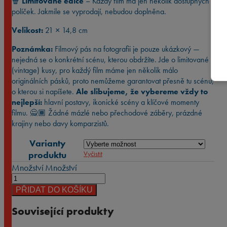
🍿
Limitované edice
– Každý film má jen několik dostupných
políček. Jakmile se vyprodají, nebudou doplněna.
Velikost:
21 × 14,8 cm
Poznámka:
Filmový pás na fotografii je pouze ukázkový —
nejedná se o konkrétní scénu, kterou obdržíte. Jde o limitované
(vintage) kusy, pro každý film máme jen několik málo
originálních pásků, proto nemůžeme garantovat přesně tu scénu,
o kterou si napíšete.
Ale slibujeme, že vybereme vždy to
nejlepší:
hlavní postavy, ikonické scény a klíčové momenty
filmu. 🙅🏾 Žádné mázlé nebo přechodové záběry, prázdné
krajiny nebo davy komparzistů.
Varianty
produktu
Vyčistit
Množství
Množství
PŘIDAT DO KOŠÍKU
Související produkty