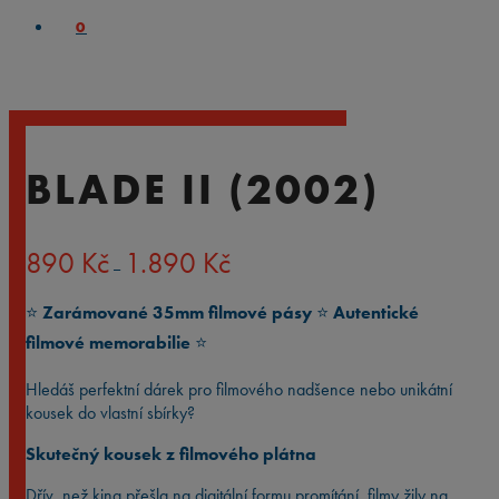
0
BLADE II (2002)
Rozpětí
890
Kč
1.890
Kč
–
cen:
890 Kč
⭐️
Zarámované 35mm filmové pásy
⭐️
Autentické
až
1.890 Kč
filmové memorabilie
⭐️
Hledáš perfektní dárek pro filmového nadšence nebo unikátní
kousek do vlastní sbírky?
Skutečný kousek z filmového plátna
Dřív, než kina přešla na digitální formu promítání, filmy žily na