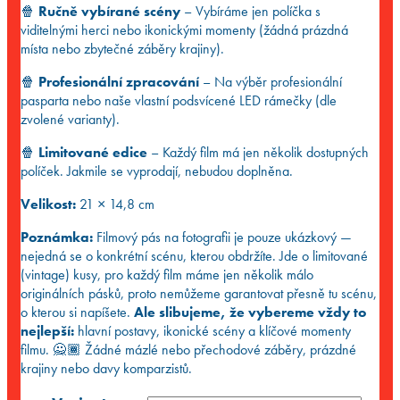
🍿
Ručně vybírané scény
– Vybíráme jen políčka s
viditelnými herci nebo ikonickými momenty (žádná prázdná
místa nebo zbytečné záběry krajiny).
🍿
Profesionální zpracování
– Na výběr profesionální
pasparta nebo naše vlastní podsvícené LED rámečky (dle
zvolené varianty).
🍿
Limitované edice
– Každý film má jen několik dostupných
políček. Jakmile se vyprodají, nebudou doplněna.
Velikost:
21 × 14,8 cm
Poznámka:
Filmový pás na fotografii je pouze ukázkový —
nejedná se o konkrétní scénu, kterou obdržíte. Jde o limitované
(vintage) kusy, pro každý film máme jen několik málo
originálních pásků, proto nemůžeme garantovat přesně tu scénu,
o kterou si napíšete.
Ale slibujeme, že vybereme vždy to
nejlepší:
hlavní postavy, ikonické scény a klíčové momenty
filmu. 🙅🏾 Žádné mázlé nebo přechodové záběry, prázdné
krajiny nebo davy komparzistů.