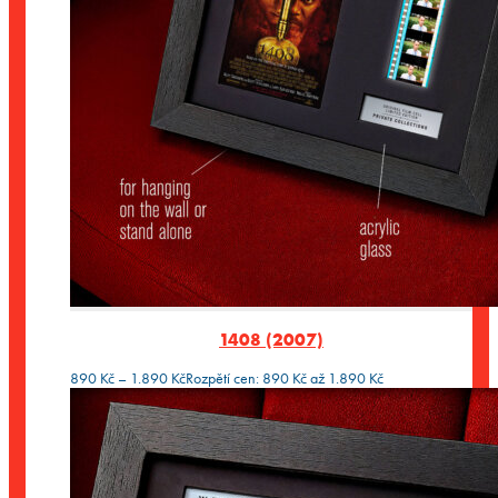
1408 (2007)
890
Kč
–
1.890
Kč
Rozpětí cen: 890 Kč až 1.890 Kč