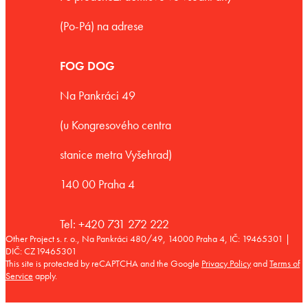
(Po-Pá) na adrese
FOG DOG
Na Pankráci 49
(u Kongresového centra
stanice metra Vyšehrad)
140 00 Praha 4
Tel: +420 731 272 222
Other Project s. r. o., Na Pankráci 480/49, 14000 Praha 4, IČ: 19465301 |
DIČ: CZ19465301
This site is protected by reCAPTCHA and the Google
Privacy Policy
and
Terms of
Service
apply.