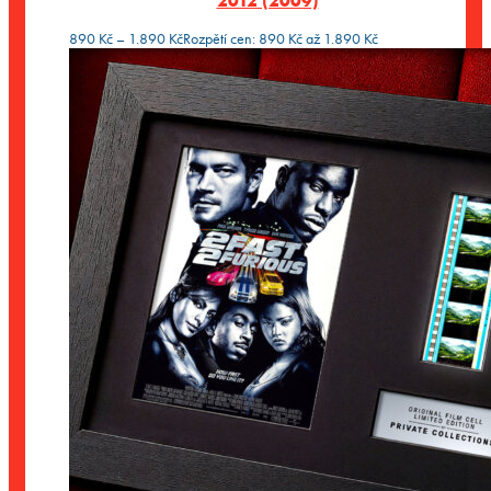
2012 (2009)
890
Kč
–
1.890
Kč
Rozpětí cen: 890 Kč až 1.890 Kč