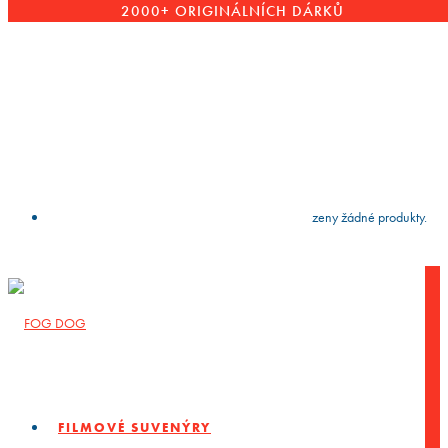
2000+ ORIGINÁLNÍCH DÁRKŮ
VYČISTIT
press
Enter
to search
Výsledky vyhledávání:
Nebyly nalezeny žádné produkty.
FILMOVÉ SUVENÝRY