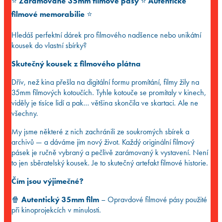
⭐️
Zarámované 35mm filmové pásy
⭐️
Autentické
filmové memorabilie
⭐️
Hledáš perfektní dárek pro filmového nadšence nebo unikátní
kousek do vlastní sbírky?
Skutečný kousek z filmového plátna
Dřív, než kina přešla na digitální formu promítání, filmy žily na
35mm filmových kotoučích. Tyhle kotouče se promítaly v kinech,
viděly je tisíce lidí a pak… většina skončila ve skartaci. Ale ne
všechny.
My jsme některé z nich zachránili ze soukromých sbírek a
archivů — a dáváme jim nový život. Každý originální filmový
pásek je ručně vybraný a pečlivě zarámovaný k vystavení. Není
to jen sběratelský kousek. Je to skutečný artefakt filmové historie.
Čím jsou výjimečné?
🍿
Autentický 35mm film
– Opravdové filmové pásy použité
při kinoprojekcích v minulosti.