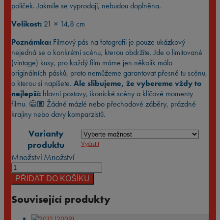
políček. Jakmile se vyprodají, nebudou doplněna.
Velikost:
21 × 14,8 cm
Poznámka:
Filmový pás na fotografii je pouze ukázkový —
nejedná se o konkrétní scénu, kterou obdržíte. Jde o limitované
(vintage) kusy, pro každý film máme jen několik málo
originálních pásků, proto nemůžeme garantovat přesně tu scénu,
o kterou si napíšete.
Ale slibujeme, že vybereme vždy to
nejlepší:
hlavní postavy, ikonické scény a klíčové momenty
filmu. 🙅🏾 Žádné mázlé nebo přechodové záběry, prázdné
krajiny nebo davy komparzistů.
Varianty
produktu
Vyčistit
Množství
Množství
PŘIDAT DO KOŠÍKU
Související produkty