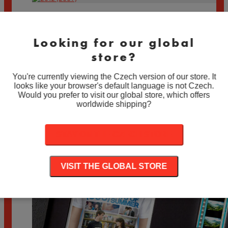
2012 (2009)
Rozpětí
890
Kč
–
1.890
Kč
Looking for our global
cen:
890 Kč
store?
THE ADVENTURES OF TINTIN (2011)
až
1.890 Kč
You're currently viewing the Czech version of our store. It
Rozpětí
890
Kč
–
1.890
Kč
looks like your browser's default language is not Czech.
cen:
Would you prefer to visit our global store, which offers
890 Kč
worldwide shipping?
až
1.890 Kč
STAY ON THE CZECH STORE
VISIT THE GLOBAL STORE