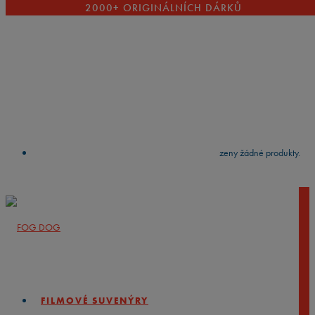
2000+ ORIGINÁLNÍCH DÁRKŮ
VYČISTIT
press
Enter
to search
Výsledky vyhledávání:
Nebyly nalezeny žádné produkty.
FILMOVÉ SUVENÝRY