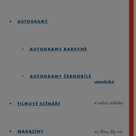
AUTOGRAMY
BABY MAMA
(2008)
AUTOGRAMY BAREVNÉ
Rozpětí
890
Kč
1.890
Kč
–
cen:
AUTOGRAMY ČERNOBÍLÉ
890 Kč
⭐️
Zarámované 35mm filmové pásy
⭐️
Autentické
až
1.890 Kč
filmové memorabilie
⭐️
Hledáš perfektní dárek pro filmového nadšence nebo unikátní
FILMOVÉ SCÉNÁŘE
kousek do vlastní sbírky?
Skutečný kousek z filmového plátna
Dřív, než kina přešla na digitální formu promítání, filmy žily na
MAGAZÍNY