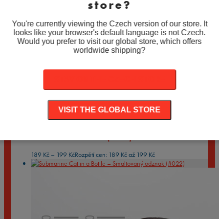
store?
Prozkoumejte naši rozmanitou kolekci a najděte si ten pravý
odznak pro vás a vaše blízké.
You're currently viewing the Czech version of our store. It
looks like your browser's default language is not Czech.
Balení
Vyčistit
Would you prefer to visit our global store, which offers
Množství
Množství
worldwide shipping?
PŘIDAT DO KOŠÍKU
STAY ON THE CZECH STORE
Související produkty
VISIT THE GLOBAL STORE
Snowy Cats in a Bottle – Smaltovaný odznak
(#021)
189
Kč
–
199
Kč
Rozpětí cen: 189 Kč až 199 Kč