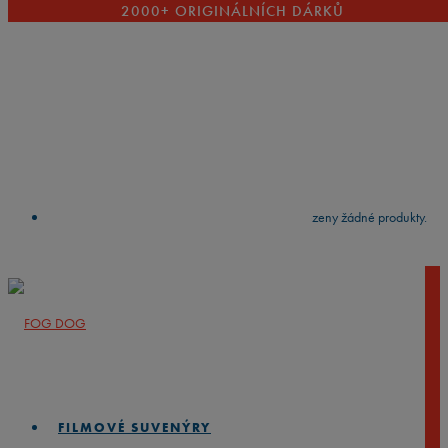
2000+ ORIGINÁLNÍCH DÁRKŮ
VYČISTIT
press
Enter
to search
Výsledky vyhledávání:
Nebyly nalezeny žádné produkty.
FILMOVÉ SUVENÝRY