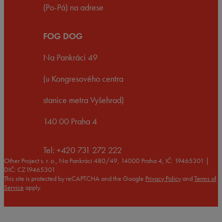
(Po-Pá) na adrese
FOG DOG
Na Pankráci 49
(u Kongresového centra
stanice metra Vyšehrad)
140 00 Praha 4
Tel: +420 731 272 222
Other Project s. r. o., Na Pankráci 480/49, 14000 Praha 4, IČ: 19465301 |
DIČ: CZ19465301
This site is protected by reCAPTCHA and the Google
Privacy Policy
and
Terms of
Service
apply.